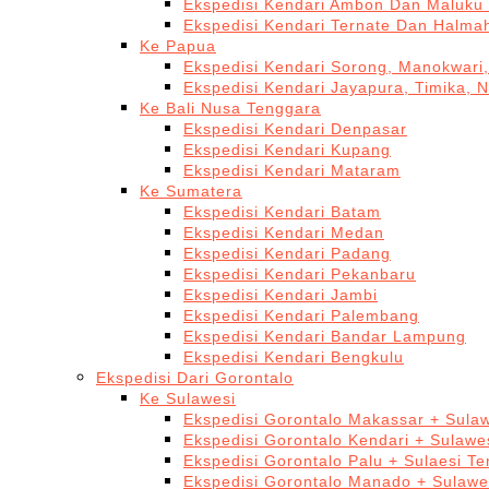
Ekspedisi Kendari Ambon Dan Maluku 
Ekspedisi Kendari Ternate Dan Halma
Ke Papua
Ekspedisi Kendari Sorong, Manokwari,
Ekspedisi Kendari Jayapura, Timika, 
Ke Bali Nusa Tenggara
Ekspedisi Kendari Denpasar
Ekspedisi Kendari Kupang
Ekspedisi Kendari Mataram
Ke Sumatera
Ekspedisi Kendari Batam
Ekspedisi Kendari Medan
Ekspedisi Kendari Padang
Ekspedisi Kendari Pekanbaru
Ekspedisi Kendari Jambi
Ekspedisi Kendari Palembang
Ekspedisi Kendari Bandar Lampung
Ekspedisi Kendari Bengkulu
Ekspedisi Dari Gorontalo
Ke Sulawesi
Ekspedisi Gorontalo Makassar + Sulaw
Ekspedisi Gorontalo Kendari + Sulawe
Ekspedisi Gorontalo Palu + Sulaesi T
Ekspedisi Gorontalo Manado + Sulawe