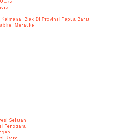
Utara
hera
 Kaimana, Biak Di Provinsi Papua Barat
Nabire, Merauke
esi Selatan
si Tenggara
engah
si Utara