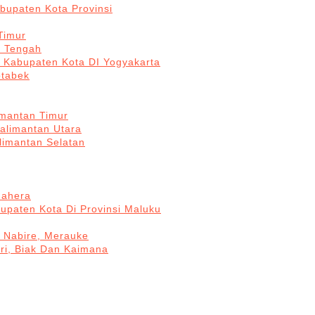
bupaten Kota Provinsi
Timur
a Tengah
5 Kabupaten Kota DI Yogyakarta
otabek
imantan Timur
Kalimantan Utara
limantan Selatan
mahera
upaten Kota Di Provinsi Maluku
, Nabire, Merauke
ri, Biak Dan Kaimana