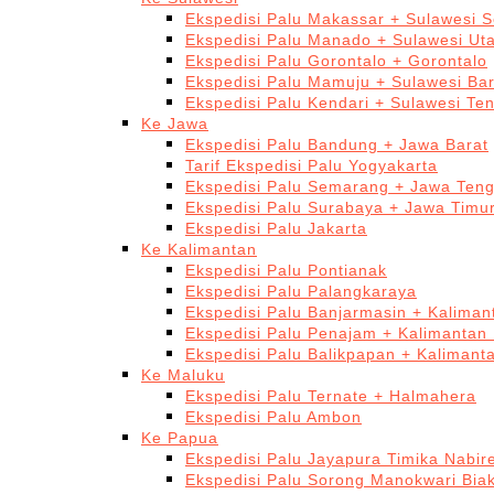
Ekspedisi Palu Makassar + Sulawesi S
Ekspedisi Palu Manado + Sulawesi Ut
Ekspedisi Palu Gorontalo + Gorontalo
Ekspedisi Palu Mamuju + Sulawesi Bar
Ekspedisi Palu Kendari + Sulawesi Te
Ke Jawa
Ekspedisi Palu Bandung + Jawa Barat
Tarif Ekspedisi Palu Yogyakarta
Ekspedisi Palu Semarang + Jawa Ten
Ekspedisi Palu Surabaya + Jawa Timu
Ekspedisi Palu Jakarta
Ke Kalimantan
Ekspedisi Palu Pontianak
Ekspedisi Palu Palangkaraya
Ekspedisi Palu Banjarmasin + Kaliman
Ekspedisi Palu Penajam + Kalimantan
Ekspedisi Palu Balikpapan + Kalimant
Ke Maluku
Ekspedisi Palu Ternate + Halmahera
Ekspedisi Palu Ambon
Ke Papua
Ekspedisi Palu Jayapura Timika Nabi
Ekspedisi Palu Sorong Manokwari Bia