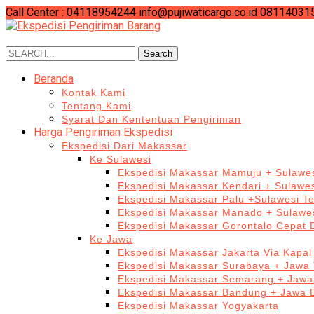
Call Center : 04118954244
info@pujiwaticargo.co.id
08114031
Search
Search
for:
Beranda
Kontak Kami
Tentang Kami
Syarat Dan Kententuan Pengiriman
Harga Pengiriman Ekspedisi
Ekspedisi Dari Makassar
Ke Sulawesi
Ekspedisi Makassar Mamuju + Sulawes
Ekspedisi Makassar Kendari + Sulawe
Ekspedisi Makassar Palu +Sulawesi T
Ekspedisi Makassar Manado + Sulawes
Ekspedisi Makassar Gorontalo Cepat
Ke Jawa
Ekspedisi Makassar Jakarta Via Kapal
Ekspedisi Makassar Surabaya + Jawa 
Ekspedisi Makassar Semarang + Jawa
Ekspedisi Makassar Bandung + Jawa 
Ekspedisi Makassar Yogyakarta