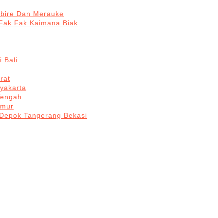
abire Dan Merauke
Fak Fak Kaimana Biak
 Bali
rat
yakarta
Tengah
imur
 Depok Tangerang Bekasi