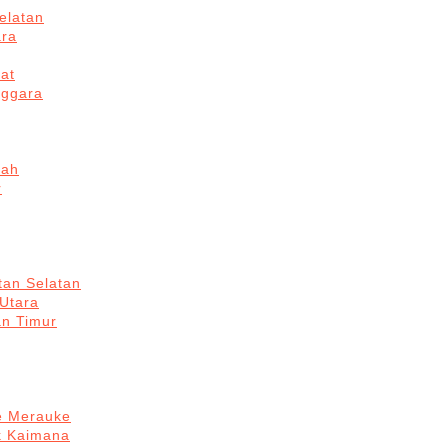
elatan
ara
at
nggara
gah
r
tan Selatan
 Utara
an Timur
re Merauke
k Kaimana