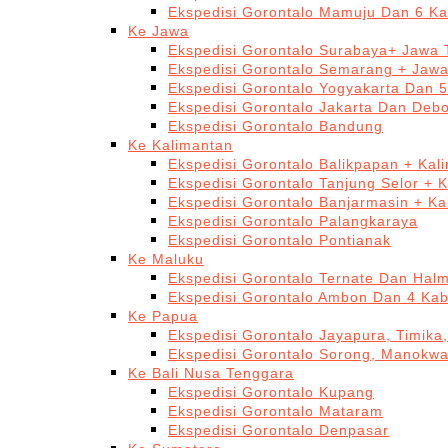
Ekspedisi Gorontalo Mamuju Dan 6 Ka
Ke Jawa
Ekspedisi Gorontalo Surabaya+ Jawa 
Ekspedisi Gorontalo Semarang + Jaw
Ekspedisi Gorontalo Yogyakarta Dan 
Ekspedisi Gorontalo Jakarta Dan Deb
Ekspedisi Gorontalo Bandung
Ke Kalimantan
Ekspedisi Gorontalo Balikpapan + Kal
Ekspedisi Gorontalo Tanjung Selor + 
Ekspedisi Gorontalo Banjarmasin + Ka
Ekspedisi Gorontalo Palangkaraya
Ekspedisi Gorontalo Pontianak
Ke Maluku
Ekspedisi Gorontalo Ternate Dan Hal
Ekspedisi Gorontalo Ambon Dan 4 Kab
Ke Papua
Ekspedisi Gorontalo Jayapura, Timika
Ekspedisi Gorontalo Sorong, Manokwa
Ke Bali Nusa Tenggara
Ekspedisi Gorontalo Kupang
Ekspedisi Gorontalo Mataram
Ekspedisi Gorontalo Denpasar