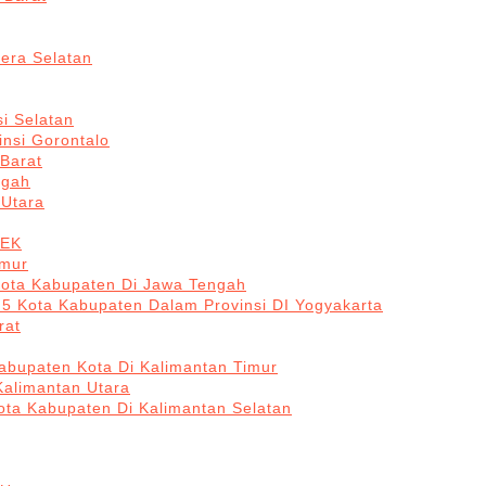
era Selatan
i Selatan
insi Gorontalo
 Barat
ngah
 Utara
BEK
imur
Kota Kabupaten Di Jawa Tengah
 5 Kota Kabupaten Dalam Provinsi DI Yogyakarta
rat
abupaten Kota Di Kalimantan Timur
Kalimantan Utara
ota Kabupaten Di Kalimantan Selatan