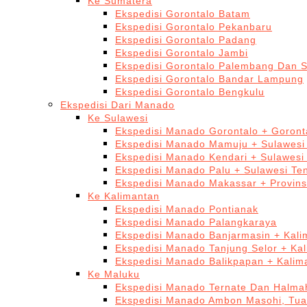
Ke Sumatera
Ekspedisi Gorontalo Batam
Ekspedisi Gorontalo Pekanbaru
Ekspedisi Gorontalo Padang
Ekspedisi Gorontalo Jambi
Ekspedisi Gorontalo Palembang Dan 
Ekspedisi Gorontalo Bandar Lampung
Ekspedisi Gorontalo Bengkulu
Ekspedisi Dari Manado
Ke Sulawesi
Ekspedisi Manado Gorontalo + Goront
Ekspedisi Manado Mamuju + Sulawesi
Ekspedisi Manado Kendari + Sulawesi
Ekspedisi Manado Palu + Sulawesi Te
Ekspedisi Manado Makassar + Provins
Ke Kalimantan
Ekspedisi Manado Pontianak
Ekspedisi Manado Palangkaraya
Ekspedisi Manado Banjarmasin + Kali
Ekspedisi Manado Tanjung Selor + Ka
Ekspedisi Manado Balikpapan + Kalim
Ke Maluku
Ekspedisi Manado Ternate Dan Halma
Ekspedisi Manado Ambon Masohi, Tua