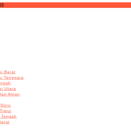
55
i Barat
si Tenggara
engah
i Utara
 Dan Aman
 Roro
Timur
 Tengah
Barat