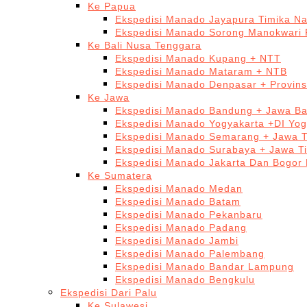
Ke Papua
Ekspedisi Manado Jayapura Timika N
Ekspedisi Manado Sorong Manokwari 
Ke Bali Nusa Tenggara
Ekspedisi Manado Kupang + NTT
Ekspedisi Manado Mataram + NTB
Ekspedisi Manado Denpasar + Provinsi
Ke Jawa
Ekspedisi Manado Bandung + Jawa Ba
Ekspedisi Manado Yogyakarta +DI Yog
Ekspedisi Manado Semarang + Jawa 
Ekspedisi Manado Surabaya + Jawa T
Ekspedisi Manado Jakarta Dan Bogor
Ke Sumatera
Ekspedisi Manado Medan
Ekspedisi Manado Batam
Ekspedisi Manado Pekanbaru
Ekspedisi Manado Padang
Ekspedisi Manado Jambi
Ekspedisi Manado Palembang
Ekspedisi Manado Bandar Lampung
Ekspedisi Manado Bengkulu
Ekspedisi Dari Palu
Ke Sulawesi