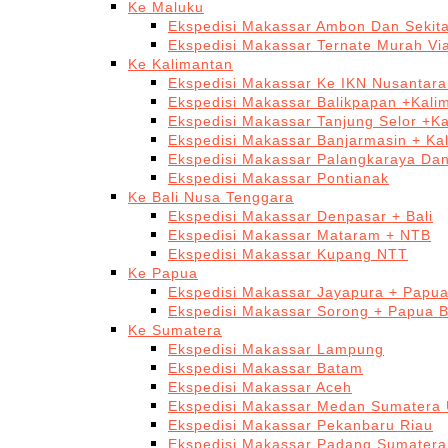
Ke Maluku
Ekspedisi Makassar Ambon Dan Sekit
Ekspedisi Makassar Ternate Murah Via
Ke Kalimantan
Ekspedisi Makassar Ke IKN Nusantar
Ekspedisi Makassar Balikpapan +Kali
Ekspedisi Makassar Tanjung Selor +K
Ekspedisi Makassar Banjarmasin + Ka
Ekspedisi Makassar Palangkaraya Da
Ekspedisi Makassar Pontianak
Ke Bali Nusa Tenggara
Ekspedisi Makassar Denpasar + Bali
Ekspedisi Makassar Mataram + NTB
Ekspedisi Makassar Kupang NTT
Ke Papua
Ekspedisi Makassar Jayapura + Papu
Ekspedisi Makassar Sorong + Papua B
Ke Sumatera
Ekspedisi Makassar Lampung
Ekspedisi Makassar Batam
Ekspedisi Makassar Aceh
Ekspedisi Makassar Medan Sumatera 
Ekspedisi Makassar Pekanbaru Riau
Ekspedisi Makassar Padang Sumatera