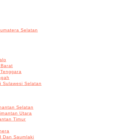
Sumatera Selatan
alo
 Barat
 Tenggara
ngah
i Sulawesi Selatan
mantan Selatan
limantan Utara
antan Timur
hera
l Dan Saumlaki