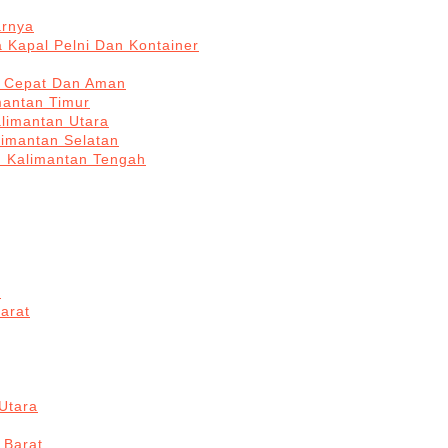
arnya
 Kapal Pelni Dan Kontainer
a Cepat Dan Aman
mantan Timur
alimantan Utara
limantan Selatan
n Kalimantan Tengah
a
arat
Utara
 Barat