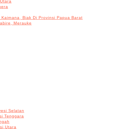
Utara
hera
 Kaimana, Biak Di Provinsi Papua Barat
Nabire, Merauke
esi Selatan
si Tenggara
engah
si Utara