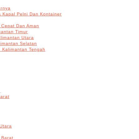
arnya
 Kapal Pelni Dan Kontainer
a Cepat Dan Aman
mantan Timur
alimantan Utara
limantan Selatan
n Kalimantan Tengah
a
arat
Utara
 Barat