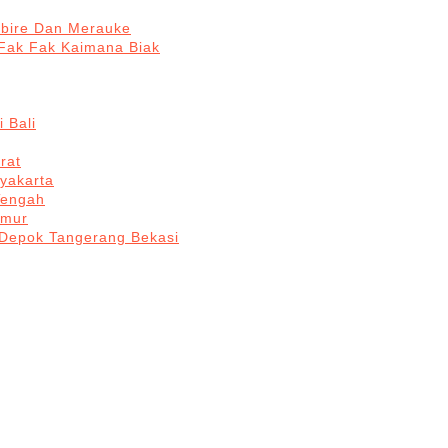
abire Dan Merauke
Fak Fak Kaimana Biak
 Bali
rat
yakarta
Tengah
imur
 Depok Tangerang Bekasi