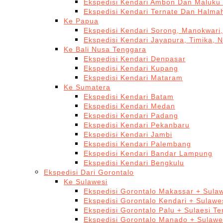
Ekspedisi Kendari Ambon Dan Maluku 
Ekspedisi Kendari Ternate Dan Halma
Ke Papua
Ekspedisi Kendari Sorong, Manokwari,
Ekspedisi Kendari Jayapura, Timika, 
Ke Bali Nusa Tenggara
Ekspedisi Kendari Denpasar
Ekspedisi Kendari Kupang
Ekspedisi Kendari Mataram
Ke Sumatera
Ekspedisi Kendari Batam
Ekspedisi Kendari Medan
Ekspedisi Kendari Padang
Ekspedisi Kendari Pekanbaru
Ekspedisi Kendari Jambi
Ekspedisi Kendari Palembang
Ekspedisi Kendari Bandar Lampung
Ekspedisi Kendari Bengkulu
Ekspedisi Dari Gorontalo
Ke Sulawesi
Ekspedisi Gorontalo Makassar + Sulaw
Ekspedisi Gorontalo Kendari + Sulawe
Ekspedisi Gorontalo Palu + Sulaesi T
Ekspedisi Gorontalo Manado + Sulawe