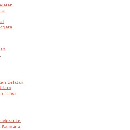
elatan
ara
at
nggara
gah
r
tan Selatan
 Utara
an Timur
re Merauke
k Kaimana