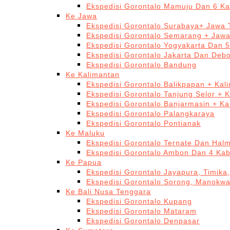
Ekspedisi Gorontalo Mamuju Dan 6 Ka
Ke Jawa
Ekspedisi Gorontalo Surabaya+ Jawa 
Ekspedisi Gorontalo Semarang + Jaw
Ekspedisi Gorontalo Yogyakarta Dan 
Ekspedisi Gorontalo Jakarta Dan Deb
Ekspedisi Gorontalo Bandung
Ke Kalimantan
Ekspedisi Gorontalo Balikpapan + Kal
Ekspedisi Gorontalo Tanjung Selor + 
Ekspedisi Gorontalo Banjarmasin + Ka
Ekspedisi Gorontalo Palangkaraya
Ekspedisi Gorontalo Pontianak
Ke Maluku
Ekspedisi Gorontalo Ternate Dan Hal
Ekspedisi Gorontalo Ambon Dan 4 Kab
Ke Papua
Ekspedisi Gorontalo Jayapura, Timika
Ekspedisi Gorontalo Sorong, Manokwa
Ke Bali Nusa Tenggara
Ekspedisi Gorontalo Kupang
Ekspedisi Gorontalo Mataram
Ekspedisi Gorontalo Denpasar