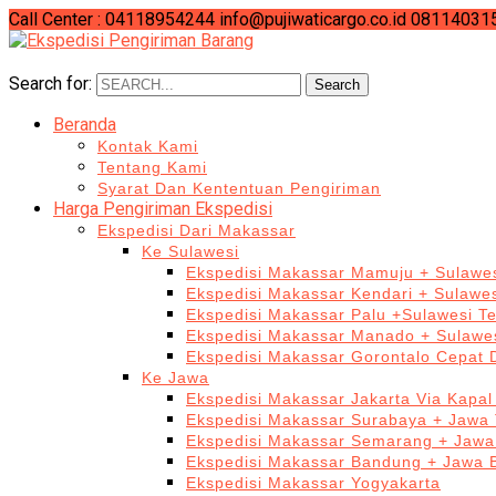
Call Center : 04118954244
info@pujiwaticargo.co.id
08114031
Search for:
Search
Beranda
Kontak Kami
Tentang Kami
Syarat Dan Kententuan Pengiriman
Harga Pengiriman Ekspedisi
Ekspedisi Dari Makassar
Ke Sulawesi
Ekspedisi Makassar Mamuju + Sulawes
Ekspedisi Makassar Kendari + Sulawe
Ekspedisi Makassar Palu +Sulawesi T
Ekspedisi Makassar Manado + Sulawes
Ekspedisi Makassar Gorontalo Cepat
Ke Jawa
Ekspedisi Makassar Jakarta Via Kapal
Ekspedisi Makassar Surabaya + Jawa 
Ekspedisi Makassar Semarang + Jawa
Ekspedisi Makassar Bandung + Jawa 
Ekspedisi Makassar Yogyakarta