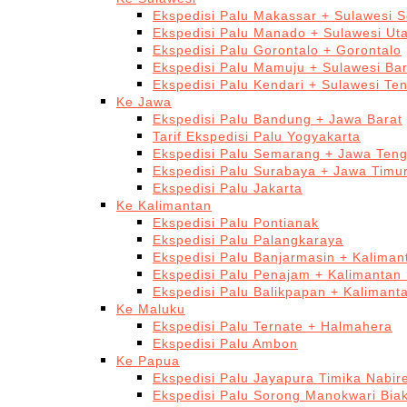
Ekspedisi Palu Makassar + Sulawesi S
Ekspedisi Palu Manado + Sulawesi Ut
Ekspedisi Palu Gorontalo + Gorontalo
Ekspedisi Palu Mamuju + Sulawesi Bar
Ekspedisi Palu Kendari + Sulawesi Te
Ke Jawa
Ekspedisi Palu Bandung + Jawa Barat
Tarif Ekspedisi Palu Yogyakarta
Ekspedisi Palu Semarang + Jawa Ten
Ekspedisi Palu Surabaya + Jawa Timu
Ekspedisi Palu Jakarta
Ke Kalimantan
Ekspedisi Palu Pontianak
Ekspedisi Palu Palangkaraya
Ekspedisi Palu Banjarmasin + Kaliman
Ekspedisi Palu Penajam + Kalimantan
Ekspedisi Palu Balikpapan + Kalimant
Ke Maluku
Ekspedisi Palu Ternate + Halmahera
Ekspedisi Palu Ambon
Ke Papua
Ekspedisi Palu Jayapura Timika Nabi
Ekspedisi Palu Sorong Manokwari Bia