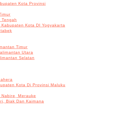
bupaten Kota Provinsi
Timur
a Tengah
5 Kabupaten Kota DI Yogyakarta
otabek
imantan Timur
Kalimantan Utara
limantan Selatan
mahera
upaten Kota Di Provinsi Maluku
, Nabire, Merauke
ri, Biak Dan Kaimana