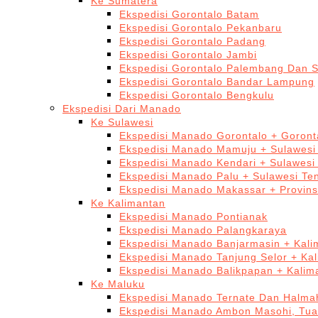
Ke Sumatera
Ekspedisi Gorontalo Batam
Ekspedisi Gorontalo Pekanbaru
Ekspedisi Gorontalo Padang
Ekspedisi Gorontalo Jambi
Ekspedisi Gorontalo Palembang Dan 
Ekspedisi Gorontalo Bandar Lampung
Ekspedisi Gorontalo Bengkulu
Ekspedisi Dari Manado
Ke Sulawesi
Ekspedisi Manado Gorontalo + Goront
Ekspedisi Manado Mamuju + Sulawesi
Ekspedisi Manado Kendari + Sulawesi
Ekspedisi Manado Palu + Sulawesi Te
Ekspedisi Manado Makassar + Provins
Ke Kalimantan
Ekspedisi Manado Pontianak
Ekspedisi Manado Palangkaraya
Ekspedisi Manado Banjarmasin + Kali
Ekspedisi Manado Tanjung Selor + Ka
Ekspedisi Manado Balikpapan + Kalim
Ke Maluku
Ekspedisi Manado Ternate Dan Halma
Ekspedisi Manado Ambon Masohi, Tua