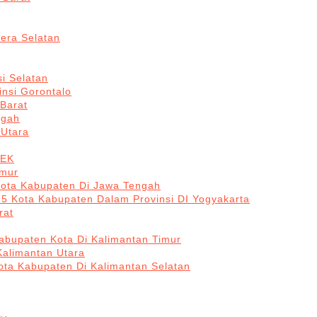
era Selatan
i Selatan
insi Gorontalo
 Barat
ngah
 Utara
BEK
imur
Kota Kabupaten Di Jawa Tengah
 5 Kota Kabupaten Dalam Provinsi DI Yogyakarta
rat
abupaten Kota Di Kalimantan Timur
Kalimantan Utara
ota Kabupaten Di Kalimantan Selatan