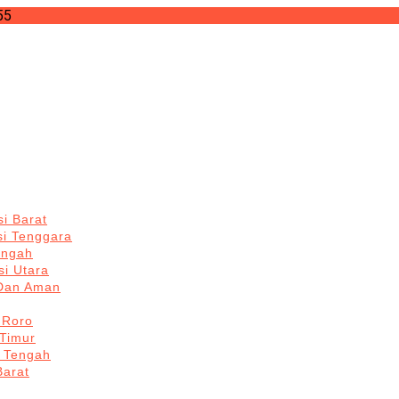
55
i Barat
si Tenggara
engah
i Utara
 Dan Aman
 Roro
Timur
 Tengah
Barat