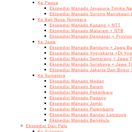
Ke Papua
Ekspedisi Manado Jayapura Timika N
Ekspedisi Manado Sorong Manokwari 
Ke Bali Nusa Tenggara
Ekspedisi Manado Kupang + NTT
Ekspedisi Manado Mataram + NTB
Ekspedisi Manado Denpasar + Provinsi
Ke Jawa
Ekspedisi Manado Bandung + Jawa Ba
Ekspedisi Manado Yogyakarta +DI Yog
Ekspedisi Manado Semarang + Jawa 
Ekspedisi Manado Surabaya + Jawa T
Ekspedisi Manado Jakarta Dan Bogor
Ke Sumatera
Ekspedisi Manado Medan
Ekspedisi Manado Batam
Ekspedisi Manado Pekanbaru
Ekspedisi Manado Padang
Ekspedisi Manado Jambi
Ekspedisi Manado Palembang
Ekspedisi Manado Bandar Lampung
Ekspedisi Manado Bengkulu
Ekspedisi Dari Palu
Ke Sulawesi