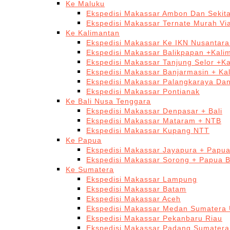
Ke Maluku
Ekspedisi Makassar Ambon Dan Sekit
Ekspedisi Makassar Ternate Murah Via
Ke Kalimantan
Ekspedisi Makassar Ke IKN Nusantar
Ekspedisi Makassar Balikpapan +Kali
Ekspedisi Makassar Tanjung Selor +K
Ekspedisi Makassar Banjarmasin + Ka
Ekspedisi Makassar Palangkaraya Da
Ekspedisi Makassar Pontianak
Ke Bali Nusa Tenggara
Ekspedisi Makassar Denpasar + Bali
Ekspedisi Makassar Mataram + NTB
Ekspedisi Makassar Kupang NTT
Ke Papua
Ekspedisi Makassar Jayapura + Papu
Ekspedisi Makassar Sorong + Papua B
Ke Sumatera
Ekspedisi Makassar Lampung
Ekspedisi Makassar Batam
Ekspedisi Makassar Aceh
Ekspedisi Makassar Medan Sumatera 
Ekspedisi Makassar Pekanbaru Riau
Ekspedisi Makassar Padang Sumatera