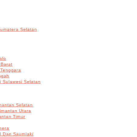
Sumatera Selatan
alo
 Barat
 Tenggara
ngah
i Sulawesi Selatan
mantan Selatan
limantan Utara
antan Timur
hera
l Dan Saumlaki