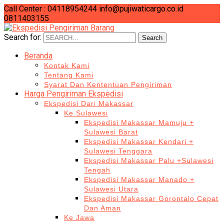
Call Center : 04118954244
info@pujiwaticargo.co.id
0811403155
Search for:
Search
Beranda
Kontak Kami
Tentang Kami
Syarat Dan Kententuan Pengiriman
Harga Pengiriman Ekspedisi
Ekspedisi Dari Makassar
Ke Sulawesi
Ekspedisi Makassar Mamuju +
Sulawesi Barat
Ekspedisi Makassar Kendari +
Sulawesi Tenggara
Ekspedisi Makassar Palu +Sulawesi
Tengah
Ekspedisi Makassar Manado +
Sulawesi Utara
Ekspedisi Makassar Gorontalo Cepat
Dan Aman
Ke Jawa