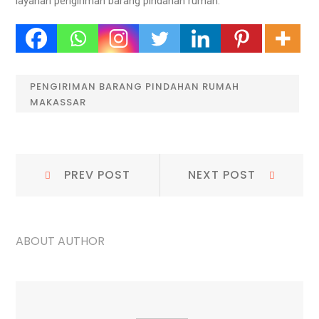
layanan pengiriman barang pindahan rumah.
PENGIRIMAN BARANG PINDAHAN RUMAH
MAKASSAR
Navigasi
Prev
Next
PREV POST
NEXT POST
Post:
Post:
pos
ABOUT AUTHOR