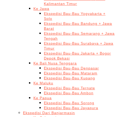
Kalimantan Timur
Ke Jawa
Ekspedisi Bau-Bau Yogyakarta +
Solo
Ekspedisi Bau-Bau Bandung + Jawa
Barat
Ekspedisi Bau-Bau Semarang + Jawa
Tengah
Ekspedisi Bau-Bau Surabaya + Jawa
Timur
Ekspedisi Bau-Bau Jakarta + Bogor
Depok Bekasi
Ke Bali Nusa Tenggara
Ekspedisi Bau-Bau Denpasar
Ekspedisi Bau-Bau Mataram
Ekspedisi Bau-Bau Kupang
Ke Maluku
Ekspedisi Bau-Bau Ternate
Ekspedisi Bau-Bau Ambon
Ke Papua
Ekspedisi Bau-Bau Sorong
Ekspedisi Bau-Bau Jayapura
Ekspedisi Dari Banjarmasin