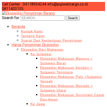
Call Center : 04118954244
info@pujiwaticargo.co.id
0811403155
Search for:
Search
Beranda
Kontak Kami
Tentang Kami
Syarat Dan Kententuan Pengiriman
Harga Pengiriman Ekspedisi
Ekspedisi Dari Makassar
Ke Sulawesi
Ekspedisi Makassar Mamuju +
Sulawesi Barat
Ekspedisi Makassar Kendari +
Sulawesi Tenggara
Ekspedisi Makassar Palu +Sulawesi
Tengah
Ekspedisi Makassar Manado +
Sulawesi Utara
Ekspedisi Makassar Gorontalo Cepat
Dan Aman
Ke Jawa