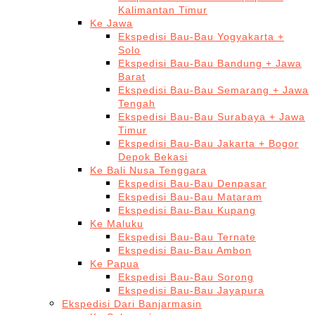
Kalimantan Timur
Ke Jawa
Ekspedisi Bau-Bau Yogyakarta +
Solo
Ekspedisi Bau-Bau Bandung + Jawa
Barat
Ekspedisi Bau-Bau Semarang + Jawa
Tengah
Ekspedisi Bau-Bau Surabaya + Jawa
Timur
Ekspedisi Bau-Bau Jakarta + Bogor
Depok Bekasi
Ke Bali Nusa Tenggara
Ekspedisi Bau-Bau Denpasar
Ekspedisi Bau-Bau Mataram
Ekspedisi Bau-Bau Kupang
Ke Maluku
Ekspedisi Bau-Bau Ternate
Ekspedisi Bau-Bau Ambon
Ke Papua
Ekspedisi Bau-Bau Sorong
Ekspedisi Bau-Bau Jayapura
Ekspedisi Dari Banjarmasin