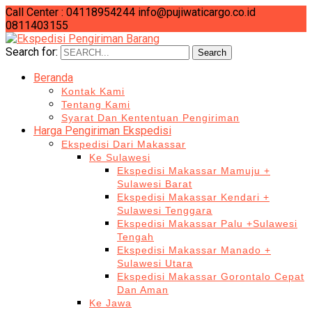
Call Center : 04118954244
info@pujiwaticargo.co.id
0811403155
Search for:
Search
Beranda
Kontak Kami
Tentang Kami
Syarat Dan Kententuan Pengiriman
Harga Pengiriman Ekspedisi
Ekspedisi Dari Makassar
Ke Sulawesi
Ekspedisi Makassar Mamuju +
Sulawesi Barat
Ekspedisi Makassar Kendari +
Sulawesi Tenggara
Ekspedisi Makassar Palu +Sulawesi
Tengah
Ekspedisi Makassar Manado +
Sulawesi Utara
Ekspedisi Makassar Gorontalo Cepat
Dan Aman
Ke Jawa