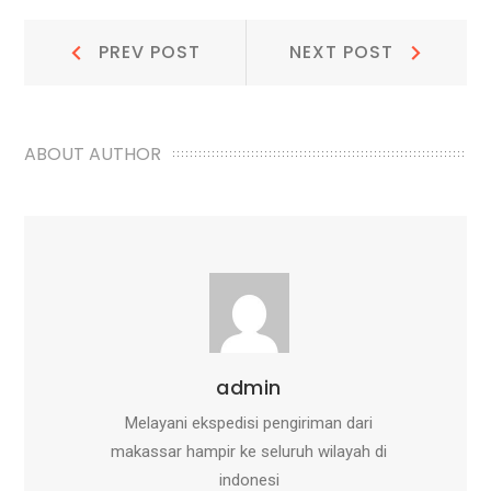
Navigasi
Prev
Next
PREV POST
NEXT POST
Post:
Post:
pos
ABOUT AUTHOR
admin
Melayani ekspedisi pengiriman dari
makassar hampir ke seluruh wilayah di
indonesi