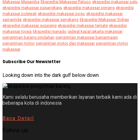
Makassar Masamba
Ekspedisi Makassar Palopo
ekspedisi makassar palu
ekspedisi makassar pasangkayu
ekspedisi makassar pinrang
ekspedisi
makassar polewali
ekspedisi makassar poso
ekspedisi makassar
samarinda
ekspedisi makassar sengkang
Ekspedisi Makassar Sidrap
ekspedisi makassar soppeng
ekspedisi makassar ternate
ekspedisi
makassar toraja
Ekspedisi manado
jadwal kapal jakarta makassar
pengiriman barang pindahan
pengiriman makassar banjarmasin
pengiriman motor
pengiriman motor dari makassar
pengiriman motor
makassar
Subscribe Our Newsletter
Looking down into the dark gulf below down.
Kami selalu berusaha memberikan layanan terbaik kami ada di
beberapa kota di indonesia
Baca Detail
Follow us