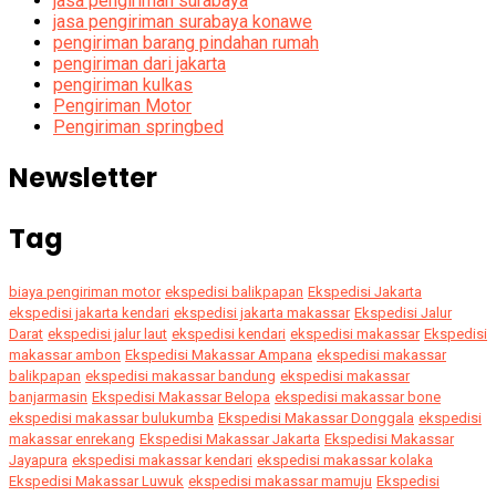
jasa pengiriman surabaya
jasa pengiriman surabaya konawe
pengiriman barang pindahan rumah
pengiriman dari jakarta
pengiriman kulkas
Pengiriman Motor
Pengiriman springbed
Newsletter
Tag
biaya pengiriman motor
ekspedisi balikpapan
Ekspedisi Jakarta
ekspedisi jakarta kendari
ekspedisi jakarta makassar
Ekspedisi Jalur
Darat
ekspedisi jalur laut
ekspedisi kendari
ekspedisi makassar
Ekspedisi
makassar ambon
Ekspedisi Makassar Ampana
ekspedisi makassar
balikpapan
ekspedisi makassar bandung
ekspedisi makassar
banjarmasin
Ekspedisi Makassar Belopa
ekspedisi makassar bone
ekspedisi makassar bulukumba
Ekspedisi Makassar Donggala
ekspedisi
makassar enrekang
Ekspedisi Makassar Jakarta
Ekspedisi Makassar
Jayapura
ekspedisi makassar kendari
ekspedisi makassar kolaka
Ekspedisi Makassar Luwuk
ekspedisi makassar mamuju
Ekspedisi