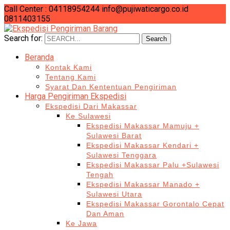
Call Center : 04118954244
info@pujiwaticargo.co.id
0811403155
Search for:
Search
Beranda
Kontak Kami
Tentang Kami
Syarat Dan Kententuan Pengiriman
Harga Pengiriman Ekspedisi
Ekspedisi Dari Makassar
Ke Sulawesi
Ekspedisi Makassar Mamuju +
Sulawesi Barat
Ekspedisi Makassar Kendari +
Sulawesi Tenggara
Ekspedisi Makassar Palu +Sulawesi
Tengah
Ekspedisi Makassar Manado +
Sulawesi Utara
Ekspedisi Makassar Gorontalo Cepat
Dan Aman
Ke Jawa