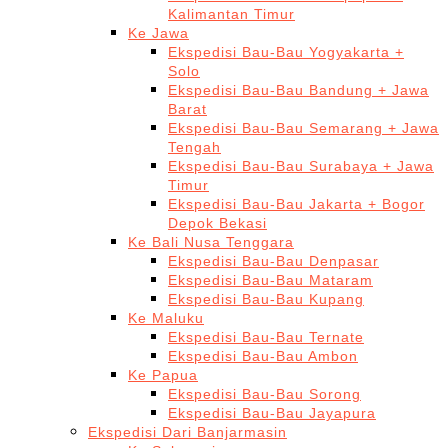
Kalimantan Timur
Ke Jawa
Ekspedisi Bau-Bau Yogyakarta +
Solo
Ekspedisi Bau-Bau Bandung + Jawa
Barat
Ekspedisi Bau-Bau Semarang + Jawa
Tengah
Ekspedisi Bau-Bau Surabaya + Jawa
Timur
Ekspedisi Bau-Bau Jakarta + Bogor
Depok Bekasi
Ke Bali Nusa Tenggara
Ekspedisi Bau-Bau Denpasar
Ekspedisi Bau-Bau Mataram
Ekspedisi Bau-Bau Kupang
Ke Maluku
Ekspedisi Bau-Bau Ternate
Ekspedisi Bau-Bau Ambon
Ke Papua
Ekspedisi Bau-Bau Sorong
Ekspedisi Bau-Bau Jayapura
Ekspedisi Dari Banjarmasin