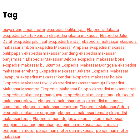
Tag
biaya pengiriman motor
ekspedisi balikpapan
Ekspedisi Jakarta
ekspedisi jakarta kendari
ekspedisi jakarta makassar
Ekspedisi Jalur
Darat
ekspedisi jalur laut
ekspedisi kendari
ekspedisi makassar
Ekspedisi
makassar ambon
Ekspedisi Makassar Ampana
ekspedisi makassar
balikpapan
ekspedisi makassar bandung
ekspedisi makassar
banjarmasin
Ekspedisi Makassar Belopa
ekspedisi makassar bone
ekspedisi makassar bulukumba
Ekspedisi Makassar Donggala
ekspedisi
makassar enrekang
Ekspedisi Makassar Jakarta
Ekspedisi Makassar
Jayapura
ekspedisi makassar kendari
ekspedisi makassar kolaka
Ekspedisi Makassar Luwuk
ekspedisi makassar mamuju
Ekspedisi
Makassar Masamba
Ekspedisi Makassar Palopo
ekspedisi makassar palu
ekspedisi makassar pasangkayu
ekspedisi makassar pinrang
ekspedisi
makassar polewali
ekspedisi makassar poso
ekspedisi makassar
samarinda
ekspedisi makassar sengkang
Ekspedisi Makassar Sidrap
ekspedisi makassar soppeng
ekspedisi makassar ternate
ekspedisi
makassar toraja
Ekspedisi manado
jadwal kapal jakarta makassar
pengiriman barang pindahan
pengiriman makassar banjarmasin
pengiriman motor
pengiriman motor dari makassar
pengiriman motor
makassar