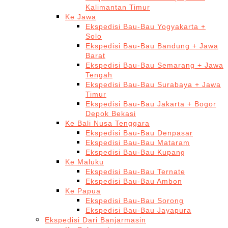
Kalimantan Timur
Ke Jawa
Ekspedisi Bau-Bau Yogyakarta +
Solo
Ekspedisi Bau-Bau Bandung + Jawa
Barat
Ekspedisi Bau-Bau Semarang + Jawa
Tengah
Ekspedisi Bau-Bau Surabaya + Jawa
Timur
Ekspedisi Bau-Bau Jakarta + Bogor
Depok Bekasi
Ke Bali Nusa Tenggara
Ekspedisi Bau-Bau Denpasar
Ekspedisi Bau-Bau Mataram
Ekspedisi Bau-Bau Kupang
Ke Maluku
Ekspedisi Bau-Bau Ternate
Ekspedisi Bau-Bau Ambon
Ke Papua
Ekspedisi Bau-Bau Sorong
Ekspedisi Bau-Bau Jayapura
Ekspedisi Dari Banjarmasin