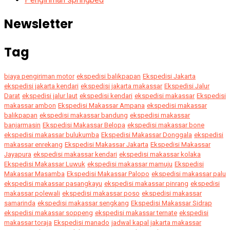
Newsletter
Tag
biaya pengiriman motor
ekspedisi balikpapan
Ekspedisi Jakarta
ekspedisi jakarta kendari
ekspedisi jakarta makassar
Ekspedisi Jalur
Darat
ekspedisi jalur laut
ekspedisi kendari
ekspedisi makassar
Ekspedisi
makassar ambon
Ekspedisi Makassar Ampana
ekspedisi makassar
balikpapan
ekspedisi makassar bandung
ekspedisi makassar
banjarmasin
Ekspedisi Makassar Belopa
ekspedisi makassar bone
ekspedisi makassar bulukumba
Ekspedisi Makassar Donggala
ekspedisi
makassar enrekang
Ekspedisi Makassar Jakarta
Ekspedisi Makassar
Jayapura
ekspedisi makassar kendari
ekspedisi makassar kolaka
Ekspedisi Makassar Luwuk
ekspedisi makassar mamuju
Ekspedisi
Makassar Masamba
Ekspedisi Makassar Palopo
ekspedisi makassar palu
ekspedisi makassar pasangkayu
ekspedisi makassar pinrang
ekspedisi
makassar polewali
ekspedisi makassar poso
ekspedisi makassar
samarinda
ekspedisi makassar sengkang
Ekspedisi Makassar Sidrap
ekspedisi makassar soppeng
ekspedisi makassar ternate
ekspedisi
makassar toraja
Ekspedisi manado
jadwal kapal jakarta makassar