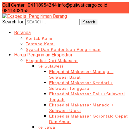
Call Center : 04118954244
info@pujiwaticargo.co.id
0811403155
Search for:
Search
Beranda
Kontak Kami
Tentang Kami
Syarat Dan Kententuan Pengiriman
Harga Pengiriman Ekspedisi
Ekspedisi Dari Makassar
Ke Sulawesi
Ekspedisi Makassar Mamuju +
Sulawesi Barat
Ekspedisi Makassar Kendari +
Sulawesi Tenggara
Ekspedisi Makassar Palu +Sulawesi
Tengah
Ekspedisi Makassar Manado +
Sulawesi Utara
Ekspedisi Makassar Gorontalo Cepat
Dan Aman
Ke Jawa