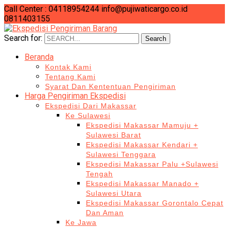
Call Center : 04118954244
info@pujiwaticargo.co.id
0811403155
Search for:
Search
Beranda
Kontak Kami
Tentang Kami
Syarat Dan Kententuan Pengiriman
Harga Pengiriman Ekspedisi
Ekspedisi Dari Makassar
Ke Sulawesi
Ekspedisi Makassar Mamuju +
Sulawesi Barat
Ekspedisi Makassar Kendari +
Sulawesi Tenggara
Ekspedisi Makassar Palu +Sulawesi
Tengah
Ekspedisi Makassar Manado +
Sulawesi Utara
Ekspedisi Makassar Gorontalo Cepat
Dan Aman
Ke Jawa