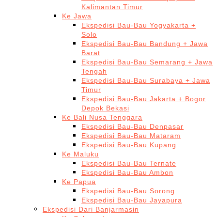
Kalimantan Timur
Ke Jawa
Ekspedisi Bau-Bau Yogyakarta +
Solo
Ekspedisi Bau-Bau Bandung + Jawa
Barat
Ekspedisi Bau-Bau Semarang + Jawa
Tengah
Ekspedisi Bau-Bau Surabaya + Jawa
Timur
Ekspedisi Bau-Bau Jakarta + Bogor
Depok Bekasi
Ke Bali Nusa Tenggara
Ekspedisi Bau-Bau Denpasar
Ekspedisi Bau-Bau Mataram
Ekspedisi Bau-Bau Kupang
Ke Maluku
Ekspedisi Bau-Bau Ternate
Ekspedisi Bau-Bau Ambon
Ke Papua
Ekspedisi Bau-Bau Sorong
Ekspedisi Bau-Bau Jayapura
Ekspedisi Dari Banjarmasin