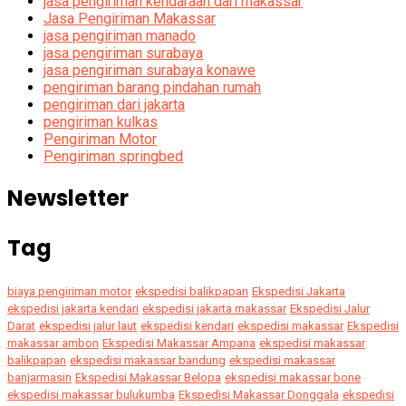
jasa pengiriman kendaraan dari makassar
Jasa Pengiriman Makassar
jasa pengiriman manado
jasa pengiriman surabaya
jasa pengiriman surabaya konawe
pengiriman barang pindahan rumah
pengiriman dari jakarta
pengiriman kulkas
Pengiriman Motor
Pengiriman springbed
Newsletter
Tag
biaya pengiriman motor
ekspedisi balikpapan
Ekspedisi Jakarta
ekspedisi jakarta kendari
ekspedisi jakarta makassar
Ekspedisi Jalur
Darat
ekspedisi jalur laut
ekspedisi kendari
ekspedisi makassar
Ekspedisi
makassar ambon
Ekspedisi Makassar Ampana
ekspedisi makassar
balikpapan
ekspedisi makassar bandung
ekspedisi makassar
banjarmasin
Ekspedisi Makassar Belopa
ekspedisi makassar bone
ekspedisi makassar bulukumba
Ekspedisi Makassar Donggala
ekspedisi