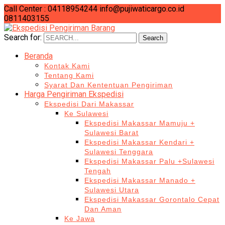
Call Center : 04118954244
info@pujiwaticargo.co.id
0811403155
Search for:
Search
Beranda
Kontak Kami
Tentang Kami
Syarat Dan Kententuan Pengiriman
Harga Pengiriman Ekspedisi
Ekspedisi Dari Makassar
Ke Sulawesi
Ekspedisi Makassar Mamuju +
Sulawesi Barat
Ekspedisi Makassar Kendari +
Sulawesi Tenggara
Ekspedisi Makassar Palu +Sulawesi
Tengah
Ekspedisi Makassar Manado +
Sulawesi Utara
Ekspedisi Makassar Gorontalo Cepat
Dan Aman
Ke Jawa