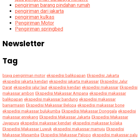
pengiriman barang pindahan rumah
pengiriman dari jakarta
pengiriman kulkas
Pengiriman Motor
Pengiriman springbed
Newsletter
Tag
biaya pengiriman motor
ekspedisi balikpapan
Ekspedisi Jakarta
ekspedisi jakarta kendari
ekspedisi jakarta makassar
Ekspedisi Jalur
Darat
ekspedisi jalur laut
ekspedisi kendari
ekspedisi makassar
Ekspedisi
makassar ambon
Ekspedisi Makassar Ampana
ekspedisi makassar
balikpapan
ekspedisi makassar bandung
ekspedisi makassar
banjarmasin
Ekspedisi Makassar Belopa
ekspedisi makassar bone
ekspedisi makassar bulukumba
Ekspedisi Makassar Donggala
ekspedisi
makassar enrekang
Ekspedisi Makassar Jakarta
Ekspedisi Makassar
Jayapura
ekspedisi makassar kendari
ekspedisi makassar kolaka
Ekspedisi Makassar Luwuk
ekspedisi makassar mamuju
Ekspedisi
Makassar Masamba
Ekspedisi Makassar Palopo
ekspedisi makassar palu