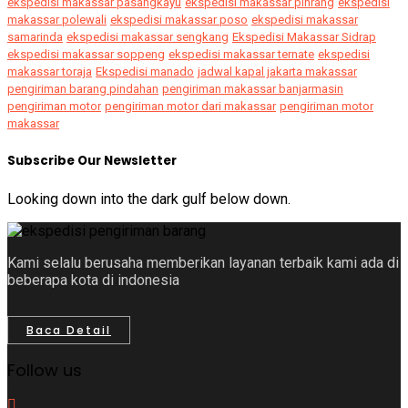
ekspedisi makassar pasangkayu
ekspedisi makassar pinrang
ekspedisi
makassar polewali
ekspedisi makassar poso
ekspedisi makassar
samarinda
ekspedisi makassar sengkang
Ekspedisi Makassar Sidrap
ekspedisi makassar soppeng
ekspedisi makassar ternate
ekspedisi
makassar toraja
Ekspedisi manado
jadwal kapal jakarta makassar
pengiriman barang pindahan
pengiriman makassar banjarmasin
pengiriman motor
pengiriman motor dari makassar
pengiriman motor
makassar
Subscribe Our Newsletter
Looking down into the dark gulf below down.
Kami selalu berusaha memberikan layanan terbaik kami ada di
beberapa kota di indonesia
Baca Detail
Follow us