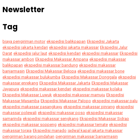
Newsletter
Tag
biaya pengiriman motor
ekspedisi balikpapan
Ekspedisi Jakarta
ekspedisi jakarta kendari
ekspedisi jakarta makassar
Ekspedisi Jalur
Darat
ekspedisi jalur laut
ekspedisi kendari
ekspedisi makassar
Ekspedisi
makassar ambon
Ekspedisi Makassar Ampana
ekspedisi makassar
balikpapan
ekspedisi makassar bandung
ekspedisi makassar
banjarmasin
Ekspedisi Makassar Belopa
ekspedisi makassar bone
ekspedisi makassar bulukumba
Ekspedisi Makassar Donggala
ekspedisi
makassar enrekang
Ekspedisi Makassar Jakarta
Ekspedisi Makassar
Jayapura
ekspedisi makassar kendari
ekspedisi makassar kolaka
Ekspedisi Makassar Luwuk
ekspedisi makassar mamuju
Ekspedisi
Makassar Masamba
Ekspedisi Makassar Palopo
ekspedisi makassar palu
ekspedisi makassar pasangkayu
ekspedisi makassar pinrang
ekspedisi
makassar polewali
ekspedisi makassar poso
ekspedisi makassar
samarinda
ekspedisi makassar sengkang
Ekspedisi Makassar Sidrap
ekspedisi makassar soppeng
ekspedisi makassar ternate
ekspedisi
makassar toraja
Ekspedisi manado
jadwal kapal jakarta makassar
pengiriman barang pindahan
pengiriman makassar banjarmasin