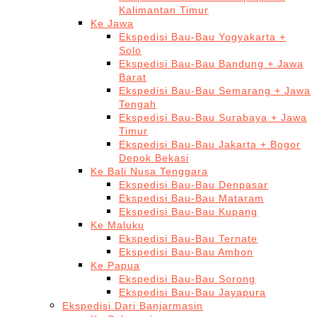
Kalimantan Timur
Ke Jawa
Ekspedisi Bau-Bau Yogyakarta +
Solo
Ekspedisi Bau-Bau Bandung + Jawa
Barat
Ekspedisi Bau-Bau Semarang + Jawa
Tengah
Ekspedisi Bau-Bau Surabaya + Jawa
Timur
Ekspedisi Bau-Bau Jakarta + Bogor
Depok Bekasi
Ke Bali Nusa Tenggara
Ekspedisi Bau-Bau Denpasar
Ekspedisi Bau-Bau Mataram
Ekspedisi Bau-Bau Kupang
Ke Maluku
Ekspedisi Bau-Bau Ternate
Ekspedisi Bau-Bau Ambon
Ke Papua
Ekspedisi Bau-Bau Sorong
Ekspedisi Bau-Bau Jayapura
Ekspedisi Dari Banjarmasin