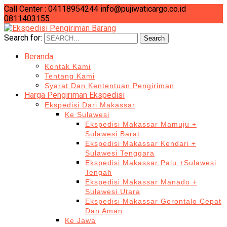
Call Center : 04118954244
info@pujiwaticargo.co.id
0811403155
Search for:
Search
Beranda
Kontak Kami
Tentang Kami
Syarat Dan Kententuan Pengiriman
Harga Pengiriman Ekspedisi
Ekspedisi Dari Makassar
Ke Sulawesi
Ekspedisi Makassar Mamuju +
Sulawesi Barat
Ekspedisi Makassar Kendari +
Sulawesi Tenggara
Ekspedisi Makassar Palu +Sulawesi
Tengah
Ekspedisi Makassar Manado +
Sulawesi Utara
Ekspedisi Makassar Gorontalo Cepat
Dan Aman
Ke Jawa