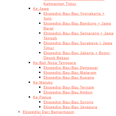
Kalimantan Timur
Ke Jawa
Ekspedisi Bau-Bau Yogyakarta +
Solo
Ekspedisi Bau-Bau Bandung + Jawa
Barat
Ekspedisi Bau-Bau Semarang + Jawa
Tengah
Ekspedisi Bau-Bau Surabaya + Jawa
Timur
Ekspedisi Bau-Bau Jakarta + Bogor
Depok Bekasi
Ke Bali Nusa Tenggara
Ekspedisi Bau-Bau Denpasar
Ekspedisi Bau-Bau Mataram
Ekspedisi Bau-Bau Kupang
Ke Maluku
Ekspedisi Bau-Bau Ternate
Ekspedisi Bau-Bau Ambon
Ke Papua
Ekspedisi Bau-Bau Sorong
Ekspedisi Bau-Bau Jayapura
Ekspedisi Dari Banjarmasin