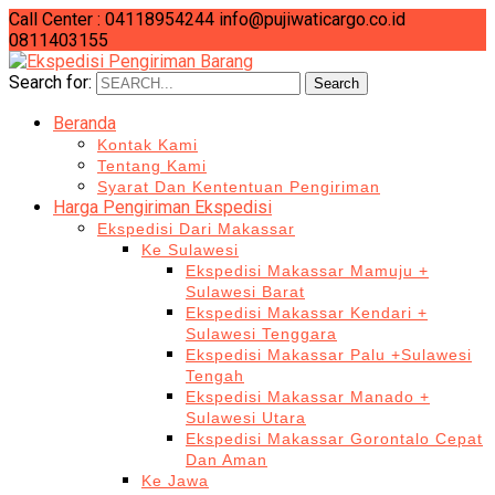
Call Center : 04118954244
info@pujiwaticargo.co.id
0811403155
Search for:
Search
Beranda
Kontak Kami
Tentang Kami
Syarat Dan Kententuan Pengiriman
Harga Pengiriman Ekspedisi
Ekspedisi Dari Makassar
Ke Sulawesi
Ekspedisi Makassar Mamuju +
Sulawesi Barat
Ekspedisi Makassar Kendari +
Sulawesi Tenggara
Ekspedisi Makassar Palu +Sulawesi
Tengah
Ekspedisi Makassar Manado +
Sulawesi Utara
Ekspedisi Makassar Gorontalo Cepat
Dan Aman
Ke Jawa