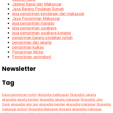
Jadwal Kapal dari Makassar
Jasa Barang Pindahan Rumah
jasa pengiriman kendaraan dari makassar
Jasa Pengiriman Makassar
jasa pengiriman manado
jasa pengiriman surabaya
jasa pengiriman surabaya konawe
pengiriman barang pindahan rumah
pengiriman dari jakarta
pengiriman kulkas
Pengiriman Motor
Pengiriman springbed
Newsletter
Tag
biaya pengiriman motor
ekspedisi balikpapan
Ekspedisi Jakarta
ekspedisi jakarta kendari
ekspedisi jakarta makassar
Ekspedisi Jalur
Darat
ekspedisi jalur laut
ekspedisi kendari
ekspedisi makassar
Ekspedisi
makassar ambon
Ekspedisi Makassar Ampana
ekspedisi makassar