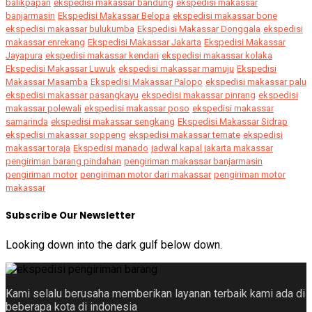
balikpapan
ekspedisi makassar bandung
ekspedisi makassar
banjarmasin
Ekspedisi Makassar Belopa
ekspedisi makassar bone
ekspedisi makassar bulukumba
Ekspedisi Makassar Donggala
ekspedisi
makassar enrekang
Ekspedisi Makassar Jakarta
Ekspedisi Makassar
Jayapura
ekspedisi makassar kendari
ekspedisi makassar kolaka
Ekspedisi Makassar Luwuk
ekspedisi makassar mamuju
Ekspedisi
Makassar Masamba
Ekspedisi Makassar Palopo
ekspedisi makassar palu
ekspedisi makassar pasangkayu
ekspedisi makassar pinrang
ekspedisi
makassar polewali
ekspedisi makassar poso
ekspedisi makassar
samarinda
ekspedisi makassar sengkang
Ekspedisi Makassar Sidrap
ekspedisi makassar soppeng
ekspedisi makassar ternate
ekspedisi
makassar toraja
Ekspedisi manado
jadwal kapal jakarta makassar
pengiriman barang pindahan
pengiriman makassar banjarmasin
pengiriman motor
pengiriman motor dari makassar
pengiriman motor
makassar
Subscribe Our Newsletter
Looking down into the dark gulf below down.
Kami selalu berusaha memberikan layanan terbaik kami ada di
beberapa kota di indonesia