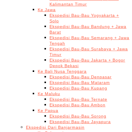
Kalimantan Timur
Ke Jawa
Ekspedisi Bau-Bau Yogyakarta +
Solo
Ekspedisi Bau-Bau Bandung + Jawa
Barat
Ekspedisi Bau-Bau Semarang + Jawa
Tengah
Ekspedisi Bau-Bau Surabaya + Jawa
Timur
Ekspedisi Bau-Bau Jakarta + Bogor
Depok Bekasi
Ke Bali Nusa Tenggara
Ekspedisi Bau-Bau Denpasar
Ekspedisi Bau-Bau Mataram
Ekspedisi Bau-Bau Kupang
Ke Maluku
Ekspedisi Bau-Bau Ternate
Ekspedisi Bau-Bau Ambon
Ke Papua
Ekspedisi Bau-Bau Sorong
Ekspedisi Bau-Bau Jayapura
Ekspedisi Dari Banjarmasin