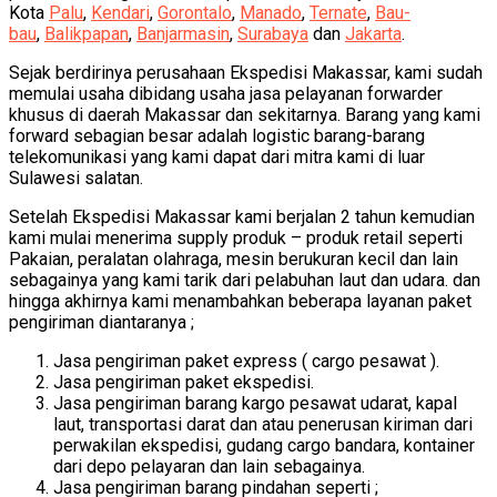
Kota
Palu
,
Kendari
,
Gorontalo
,
Manado
,
Ternate
,
Bau-
bau
,
Balikpapan
,
Banjarmasin
,
Surabaya
dan
Jakarta
.
Sejak berdirinya perusahaan Ekspedisi Makassar, kami sudah
memulai usaha dibidang usaha jasa pelayanan forwarder
khusus di daerah Makassar dan sekitarnya. Barang yang kami
forward sebagian besar adalah logistic barang-barang
telekomunikasi yang kami dapat dari mitra kami di luar
Sulawesi salatan.
Setelah Ekspedisi Makassar kami berjalan 2 tahun kemudian
kami mulai menerima supply produk – produk retail seperti
Pakaian, peralatan olahraga, mesin berukuran kecil dan lain
sebagainya yang kami tarik dari pelabuhan laut dan udara. dan
hingga akhirnya kami menambahkan beberapa layanan paket
pengiriman diantaranya ;
Jasa pengiriman paket express ( cargo pesawat ).
Jasa pengiriman paket ekspedisi.
Jasa pengiriman barang kargo pesawat udarat, kapal
laut, transportasi darat dan atau penerusan kiriman dari
perwakilan ekspedisi, gudang cargo bandara, kontainer
dari depo pelayaran dan lain sebagainya.
Jasa pengiriman barang pindahan seperti ;