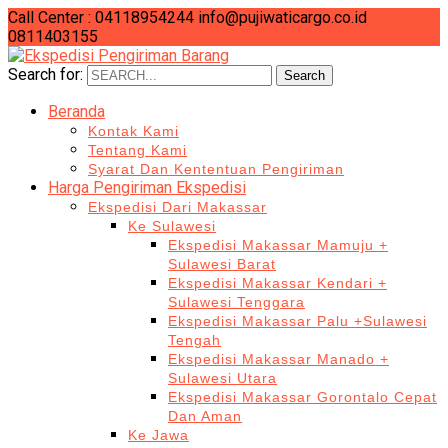
Call Center : 04118954244
info@pujiwaticargo.co.id
0811403155
Search for:
Search
Beranda
Kontak Kami
Tentang Kami
Syarat Dan Kententuan Pengiriman
Harga Pengiriman Ekspedisi
Ekspedisi Dari Makassar
Ke Sulawesi
Ekspedisi Makassar Mamuju +
Sulawesi Barat
Ekspedisi Makassar Kendari +
Sulawesi Tenggara
Ekspedisi Makassar Palu +Sulawesi
Tengah
Ekspedisi Makassar Manado +
Sulawesi Utara
Ekspedisi Makassar Gorontalo Cepat
Dan Aman
Ke Jawa