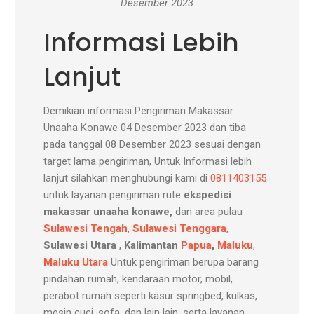
Desember 2023
Informasi Lebih
Lanjut
Demikian informasi Pengiriman Makassar
Unaaha Konawe 04 Desember 2023 dan tiba
pada tanggal 08 Desember 2023 sesuai dengan
target lama pengiriman, Untuk Informasi lebih
lanjut silahkan menghubungi kami di
0811403155
untuk layanan pengiriman rute
ekspedisi
makassar unaaha konawe,
dan area pulau
Sulawesi Tengah
,
Sulawesi Tenggara
,
Sulawesi Utara
,
Kalimantan
Papua
,
Maluku
,
Maluku Utara
Untuk pengiriman berupa barang
pindahan rumah, kendaraan motor, mobil,
perabot rumah seperti kasur springbed, kulkas,
mesin cuci, sofa, dan lain lain, serta layanan