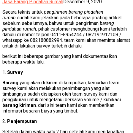
Jasa Barang Pindahan Rumah
Desember 9, 2020
Secara teknis untuk
pengiriman barang pindahan
rumah
sudah kami jelaskan pada beberapa posting artikel
sebelum sebelumnya, bahwa untuk pengiriman
barang
pindahan rumah
, pihak customer menghubungi kami terlebih
dahulu di nomor telpon 0411-8954244 / 082191912108 /
whatsapp ke 082188882994. team kami akan meminta alamat
untuk di lakukan survey terlebih dahulu.
berikut ini beberapa gambar yang kami dokumentasikan
beberapa waktu lalu,
1.
Survey
Barang
yang akan di
kirim
di kumpulkan, kemudian team
survey kami akan melakukan penimbangan yang alat
timbangnya sudah disiapkan oleh team survey kami dan
pengukuran untuk mengetahui bersaran volume / kubikasi
barang kiriman
. dari sini team kami akan memberikan
informasi besaran biaya yang timbul.
2.
Penjemputan
Setelah dalam waktu satu 2 hari setelah kami mendapatkan