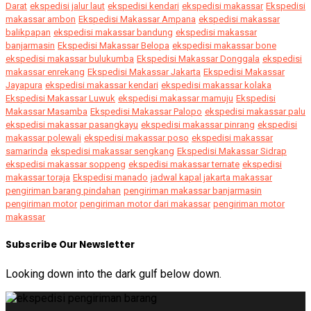
Darat
ekspedisi jalur laut
ekspedisi kendari
ekspedisi makassar
Ekspedisi
makassar ambon
Ekspedisi Makassar Ampana
ekspedisi makassar
balikpapan
ekspedisi makassar bandung
ekspedisi makassar
banjarmasin
Ekspedisi Makassar Belopa
ekspedisi makassar bone
ekspedisi makassar bulukumba
Ekspedisi Makassar Donggala
ekspedisi
makassar enrekang
Ekspedisi Makassar Jakarta
Ekspedisi Makassar
Jayapura
ekspedisi makassar kendari
ekspedisi makassar kolaka
Ekspedisi Makassar Luwuk
ekspedisi makassar mamuju
Ekspedisi
Makassar Masamba
Ekspedisi Makassar Palopo
ekspedisi makassar palu
ekspedisi makassar pasangkayu
ekspedisi makassar pinrang
ekspedisi
makassar polewali
ekspedisi makassar poso
ekspedisi makassar
samarinda
ekspedisi makassar sengkang
Ekspedisi Makassar Sidrap
ekspedisi makassar soppeng
ekspedisi makassar ternate
ekspedisi
makassar toraja
Ekspedisi manado
jadwal kapal jakarta makassar
pengiriman barang pindahan
pengiriman makassar banjarmasin
pengiriman motor
pengiriman motor dari makassar
pengiriman motor
makassar
Subscribe Our Newsletter
Looking down into the dark gulf below down.