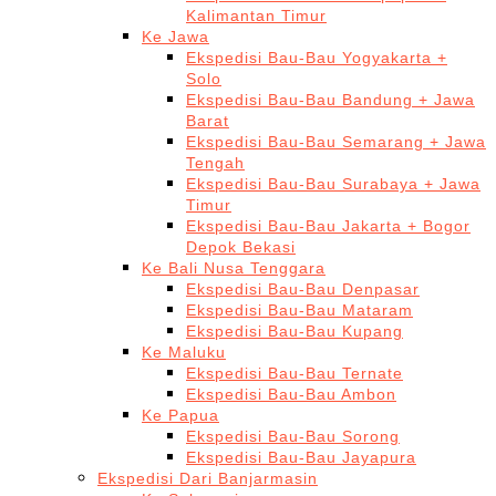
Kalimantan Timur
Ke Jawa
Ekspedisi Bau-Bau Yogyakarta +
Solo
Ekspedisi Bau-Bau Bandung + Jawa
Barat
Ekspedisi Bau-Bau Semarang + Jawa
Tengah
Ekspedisi Bau-Bau Surabaya + Jawa
Timur
Ekspedisi Bau-Bau Jakarta + Bogor
Depok Bekasi
Ke Bali Nusa Tenggara
Ekspedisi Bau-Bau Denpasar
Ekspedisi Bau-Bau Mataram
Ekspedisi Bau-Bau Kupang
Ke Maluku
Ekspedisi Bau-Bau Ternate
Ekspedisi Bau-Bau Ambon
Ke Papua
Ekspedisi Bau-Bau Sorong
Ekspedisi Bau-Bau Jayapura
Ekspedisi Dari Banjarmasin