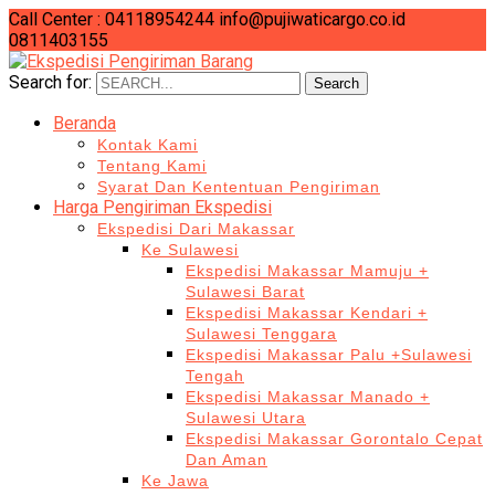
Call Center : 04118954244
info@pujiwaticargo.co.id
0811403155
Search for:
Search
Beranda
Kontak Kami
Tentang Kami
Syarat Dan Kententuan Pengiriman
Harga Pengiriman Ekspedisi
Ekspedisi Dari Makassar
Ke Sulawesi
Ekspedisi Makassar Mamuju +
Sulawesi Barat
Ekspedisi Makassar Kendari +
Sulawesi Tenggara
Ekspedisi Makassar Palu +Sulawesi
Tengah
Ekspedisi Makassar Manado +
Sulawesi Utara
Ekspedisi Makassar Gorontalo Cepat
Dan Aman
Ke Jawa