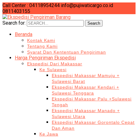
Call Center : 04118954244
info@pujiwaticargo.co.id
0811403155
Search for:
Search
Beranda
Kontak Kami
Tentang Kami
Syarat Dan Kententuan Pengiriman
Harga Pengiriman Ekspedisi
Ekspedisi Dari Makassar
Ke Sulawesi
Ekspedisi Makassar Mamuju +
Sulawesi Barat
Ekspedisi Makassar Kendari +
Sulawesi Tenggara
Ekspedisi Makassar Palu +Sulawesi
Tengah
Ekspedisi Makassar Manado +
Sulawesi Utara
Ekspedisi Makassar Gorontalo Cepat
Dan Aman
Ke Jawa