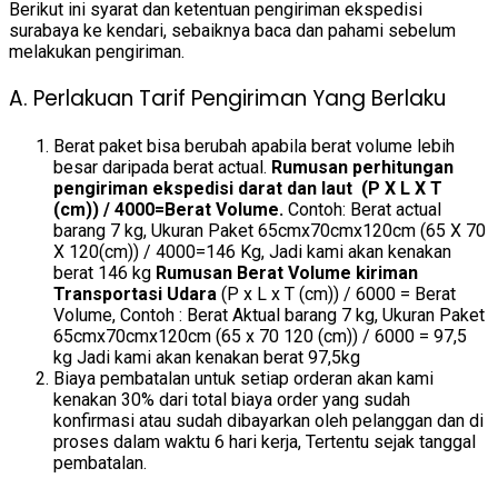
Berikut ini syarat dan ketentuan pengiriman ekspedisi
surabaya ke kendari, sebaiknya baca dan pahami sebelum
melakukan pengiriman.
A. Perlakuan Tarif Pengiriman Yang Berlaku
Berat paket bisa berubah apabila berat volume lebih
besar daripada berat actual.
Rumusan perhitungan
pengiriman ekspedisi darat dan laut (P X L X T
(cm)) / 4000=Berat Volume.
Contoh: Berat actual
barang 7 kg, Ukuran Paket 65cmx70cmx120cm (65 X 70
X 120(cm)) / 4000=146 Kg, Jadi kami akan kenakan
berat 146 kg
Rumusan Berat Volume kiriman
Transportasi Udara
(P x L x T (cm)) / 6000 = Berat
Volume, Contoh : Berat Aktual barang 7 kg, Ukuran Paket
65cmx70cmx120cm (65 x 70 120 (cm)) / 6000 = 97,5
kg Jadi kami akan kenakan berat 97,5kg
Biaya pembatalan untuk setiap orderan akan kami
kenakan 30% dari total biaya order yang sudah
konfirmasi atau sudah dibayarkan oleh pelanggan dan di
proses dalam waktu 6 hari kerja, Tertentu sejak tanggal
pembatalan.