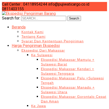
Call Center : 04118954244
info@pujiwaticargo.co.id
0811403155
Search for:
Search
Beranda
Kontak Kami
Tentang Kami
Syarat Dan Kententuan Pengiriman
Harga Pengiriman Ekspedisi
Ekspedisi Dari Makassar
Ke Sulawesi
Ekspedisi Makassar Mamuju +
Sulawesi Barat
Ekspedisi Makassar Kendari +
Sulawesi Tenggara
Ekspedisi Makassar Palu +Sulawesi
Tengah
Ekspedisi Makassar Manado +
Sulawesi Utara
Ekspedisi Makassar Gorontalo Cepat
Dan Aman
Ke Jawa