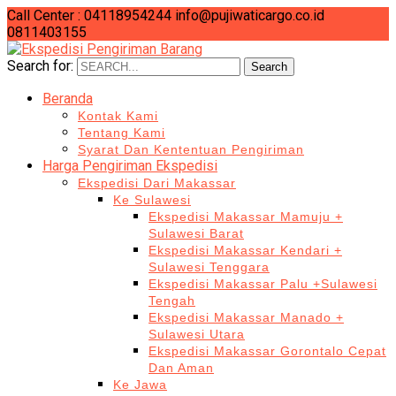
Call Center : 04118954244
info@pujiwaticargo.co.id
0811403155
Search for:
Search
Beranda
Kontak Kami
Tentang Kami
Syarat Dan Kententuan Pengiriman
Harga Pengiriman Ekspedisi
Ekspedisi Dari Makassar
Ke Sulawesi
Ekspedisi Makassar Mamuju +
Sulawesi Barat
Ekspedisi Makassar Kendari +
Sulawesi Tenggara
Ekspedisi Makassar Palu +Sulawesi
Tengah
Ekspedisi Makassar Manado +
Sulawesi Utara
Ekspedisi Makassar Gorontalo Cepat
Dan Aman
Ke Jawa