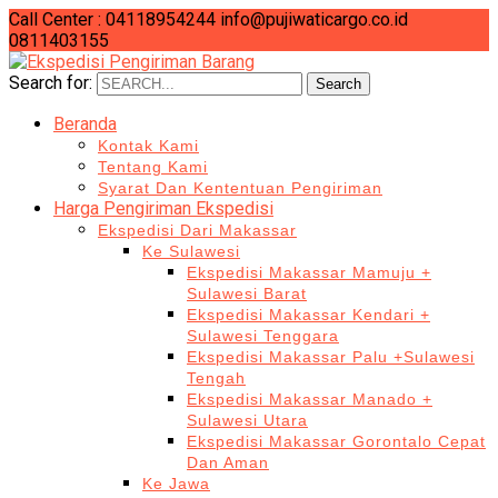
Call Center : 04118954244
info@pujiwaticargo.co.id
0811403155
Search for:
Search
Beranda
Kontak Kami
Tentang Kami
Syarat Dan Kententuan Pengiriman
Harga Pengiriman Ekspedisi
Ekspedisi Dari Makassar
Ke Sulawesi
Ekspedisi Makassar Mamuju +
Sulawesi Barat
Ekspedisi Makassar Kendari +
Sulawesi Tenggara
Ekspedisi Makassar Palu +Sulawesi
Tengah
Ekspedisi Makassar Manado +
Sulawesi Utara
Ekspedisi Makassar Gorontalo Cepat
Dan Aman
Ke Jawa