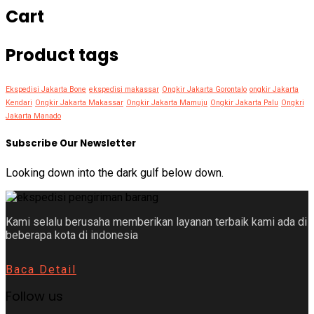
Cart
Product tags
Ekspedisi Jakarta Bone
ekspedisi makassar
Ongkir Jakarta Gorontalo
ongkir Jakarta
Kendari
Ongkir Jakarta Makassar
Ongkir Jakarta Mamuju
Ongkir Jakarta Palu
Ongkri
Jakarta Manado
Subscribe Our Newsletter
Looking down into the dark gulf below down.
Kami selalu berusaha memberikan layanan terbaik kami ada di
beberapa kota di indonesia
Baca Detail
Follow us