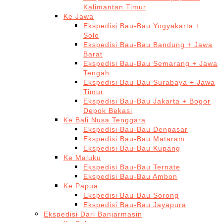
Kalimantan Timur
Ke Jawa
Ekspedisi Bau-Bau Yogyakarta +
Solo
Ekspedisi Bau-Bau Bandung + Jawa
Barat
Ekspedisi Bau-Bau Semarang + Jawa
Tengah
Ekspedisi Bau-Bau Surabaya + Jawa
Timur
Ekspedisi Bau-Bau Jakarta + Bogor
Depok Bekasi
Ke Bali Nusa Tenggara
Ekspedisi Bau-Bau Denpasar
Ekspedisi Bau-Bau Mataram
Ekspedisi Bau-Bau Kupang
Ke Maluku
Ekspedisi Bau-Bau Ternate
Ekspedisi Bau-Bau Ambon
Ke Papua
Ekspedisi Bau-Bau Sorong
Ekspedisi Bau-Bau Jayapura
Ekspedisi Dari Banjarmasin