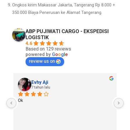
Ongkos kirim Makassar Jakarta, Tangerang Rp 8.000 +
350.000 Biaya Penerusan ke Alamat Tangerang.
ABP PUJIWATI CARGO - EKSPEDISI
LOGISTIK
4.6
Based on 129 reviews
powered by
G
o
o
g
l
e
review us on
Evhy Aji
7 tahun lalu
Ok
Go
re