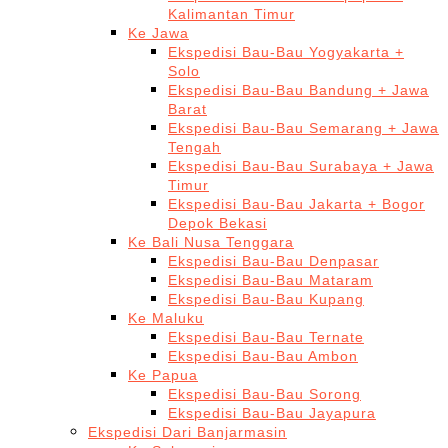
Kalimantan Timur
Ke Jawa
Ekspedisi Bau-Bau Yogyakarta +
Solo
Ekspedisi Bau-Bau Bandung + Jawa
Barat
Ekspedisi Bau-Bau Semarang + Jawa
Tengah
Ekspedisi Bau-Bau Surabaya + Jawa
Timur
Ekspedisi Bau-Bau Jakarta + Bogor
Depok Bekasi
Ke Bali Nusa Tenggara
Ekspedisi Bau-Bau Denpasar
Ekspedisi Bau-Bau Mataram
Ekspedisi Bau-Bau Kupang
Ke Maluku
Ekspedisi Bau-Bau Ternate
Ekspedisi Bau-Bau Ambon
Ke Papua
Ekspedisi Bau-Bau Sorong
Ekspedisi Bau-Bau Jayapura
Ekspedisi Dari Banjarmasin