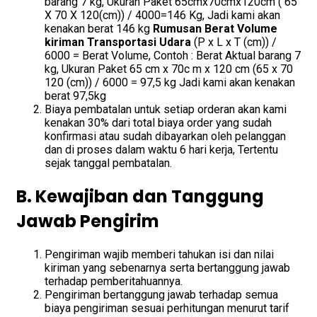
barang 7 kg, Ukuran Paket 65cmx70cmx120cm ( 65
X 70 X 120(cm)) / 4000=146 Kg, Jadi kami akan
kenakan berat 146 kg
Rumusan Berat Volume
kiriman Transportasi Udara
(P x L x T (cm)) /
6000 = Berat Volume, Contoh : Berat Aktual barang 7
kg, Ukuran Paket 65 cm x 70c m x 120 cm (65 x 70
120 (cm)) / 6000 = 97,5 kg Jadi kami akan kenakan
berat 97,5kg
Biaya pembatalan untuk setiap orderan akan kami
kenakan 30% dari total biaya order yang sudah
konfirmasi atau sudah dibayarkan oleh pelanggan
dan di proses dalam waktu 6 hari kerja, Tertentu
sejak tanggal pembatalan.
B. Kewajiban dan Tanggung
Jawab Pengirim
Pengiriman wajib memberi tahukan isi dan nilai
kiriman yang sebenarnya serta bertanggung jawab
terhadap pemberitahuannya.
Pengiriman bertanggung jawab terhadap semua
biaya pengiriman sesuai perhitungan menurut tarif