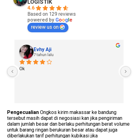
LOGISTIK
4.6
Based on 129 reviews
powered by
G
o
o
g
l
e
review us on
Evhy Aji
7 tahun lalu
Ok
Go
re
Pengecualian
Ongkos kirim makassar ke bandung
tersebut masih dapat di negosiasi kan jika pengiriman
dalam jumlah besar dan berlaku perhitungan berat volume
untuk barang ringan berukuran besar atau dapat juga
diberlakukan tarif perhitungan kubikasi jika