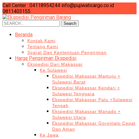
Call Center : 04118954244
info@pujiwaticargo.co.id
0811403155
Search
Search
for:
Beranda
Kontak Kami
Tentang Kami
Syarat Dan Kententuan Pengiriman
Harga Pengiriman Ekspedisi
Ekspedisi Dari Makassar
Ke Sulawesi
Ekspedisi Makassar Mamuju +
Sulawesi Barat
Ekspedisi Makassar Kendari +
Sulawesi Tenggara
Ekspedisi Makassar Palu +Sulawesi
Tengah
Ekspedisi Makassar Manado +
Sulawesi Utara
Ekspedisi Makassar Gorontalo Cepat
Dan Aman
Ke Jawa