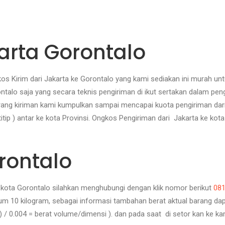
karta Gorontalo
s Kirim dari Jakarta ke Gorontalo yang kami sediakan ini murah un
talo saja yang secara teknis pengiriman di ikut sertakan dalam pen
 Barang kiriman kami kumpulkan sampai mencapai kuota pengiriman dari
itip ) antar ke kota Provinsi. Ongkos Pengiriman dari Jakarta ke kot
rontalo
ke kota Gorontalo silahkan menghubungi dengan klik nomor berikut
08
mum 10 kilogram, sebagai informasi tambahan berat aktual barang dap
r ) / 0.004 = berat volume/dimensi ). dan pada saat di setor kan ke k