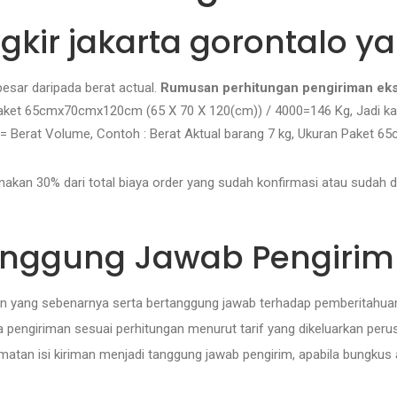
kir jakarta gorontalo y
besar daripada berat actual.
Rumusan perhitungan pengiriman eksp
 Paket 65cmx70cmx120cm (65 X 70 X 120(cm)) / 4000=146 Kg, Jadi k
0 = Berat Volume, Contoh : Berat Aktual barang 7 kg, Ukuran Paket 
nakan 30% dari total biaya order yang sudah konfirmasi atau sudah 
anggung Jawab Pengirim
iman yang sebenarnya serta bertanggung jawab terhadap pemberitahua
pengiriman sesuai perhitungan menurut tarif yang dikeluarkan peru
matan isi kiriman menjadi tanggung jawab pengirim, apabila bungkus