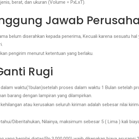
enis, berat, dan ukuran (Volume = PxLxT).
anggung Jawab Perusah
ma belum diserahkan kepada penerima, Kecuali karena sesuatu hal y
i.
kan pengirim menurut ketentuan yang berlaku.
Ganti Rugi
 dalam waktu(1bulan)setelah proses dalam waktu 1 Bulan setelah pro
iman barang dengan lampiran yang dilampirkan.
kehilangan atau kerusakan seluruh kiriman adalah sebesar nilai kirim
etahui/Diberitahukan, Nilainya, maksimum sebesar 5 ( Lima ) kali biay
 yang bernilai diatas(Rp.3.000.000) wajib dikenakan biaya asuransi