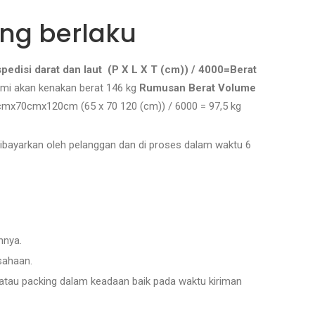
ang berlaku
edisi darat dan laut (P X L X T (cm)) / 4000=Berat
ami akan kenakan berat 146 kg
Rumusan Berat Volume
65cmx70cmx120cm (65 x 70 120 (cm)) / 6000 = 97,5 kg
dibayarkan oleh pelanggan dan di proses dalam waktu 6
nnya.
sahaan.
 atau packing dalam keadaan baik pada waktu kiriman