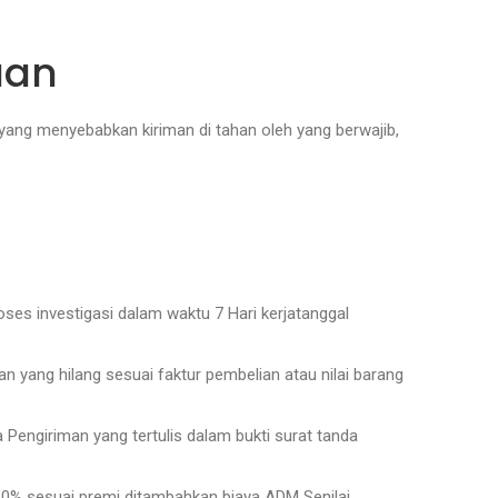
aan
ang menyebabkan kiriman di tahan oleh yang berwajib,
ses investigasi dalam waktu 7 Hari kerjatanggal
an yang hilang sesuai faktur pembelian atau nilai barang
a Pengiriman yang tertulis dalam bukti surat tanda
 20% sesuai premi ditambahkan biaya ADM Senilai