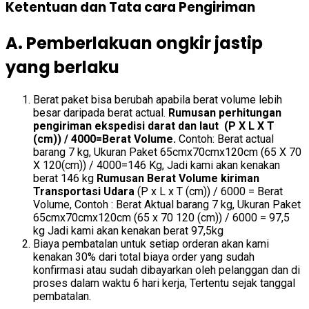
Ketentuan dan Tata cara Pengiriman
A. Pemberlakuan ongkir jastip
yang berlaku
Berat paket bisa berubah apabila berat volume lebih
besar daripada berat actual.
Rumusan perhitungan
pengiriman ekspedisi darat dan laut (P X L X T
(cm)) / 4000=Berat Volume.
Contoh: Berat actual
barang 7 kg, Ukuran Paket 65cmx70cmx120cm (65 X 70
X 120(cm)) / 4000=146 Kg, Jadi kami akan kenakan
berat 146 kg
Rumusan Berat Volume kiriman
Transportasi Udara
(P x L x T (cm)) / 6000 = Berat
Volume, Contoh : Berat Aktual barang 7 kg, Ukuran Paket
65cmx70cmx120cm (65 x 70 120 (cm)) / 6000 = 97,5
kg Jadi kami akan kenakan berat 97,5kg
Biaya pembatalan untuk setiap orderan akan kami
kenakan 30% dari total biaya order yang sudah
konfirmasi atau sudah dibayarkan oleh pelanggan dan di
proses dalam waktu 6 hari kerja, Tertentu sejak tanggal
pembatalan.