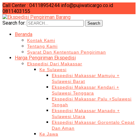
Call Center : 04118954244
info@pujiwaticargo.co.id
0811403155
Search for:
Search
Beranda
Kontak Kami
Tentang Kami
Syarat Dan Kententuan Pengiriman
Harga Pengiriman Ekspedisi
Ekspedisi Dari Makassar
Ke Sulawesi
Ekspedisi Makassar Mamuju +
Sulawesi Barat
Ekspedisi Makassar Kendari +
Sulawesi Tenggara
Ekspedisi Makassar Palu +Sulawesi
Tengah
Ekspedisi Makassar Manado +
Sulawesi Utara
Ekspedisi Makassar Gorontalo Cepat
Dan Aman
Ke Jawa