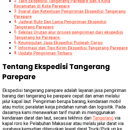
Tarif Ekspedisi Tangerang Parepare dan 4 Kota
Kecamatan di Kota Parepare
Syarat dan Ketentuan Pengiriman Ekspedisi Tangerang
Parepare
Jadwal Rute Dan Lama Pengiriman Ekspedisi
Tangerang Parepare
Sekilas Urutan alur proses pengiriman dari ekspedisi
Tangerang ke Parepare.
Keunggulan Jasa Ekspedisi Pujiwati Cargo
Informasi dan Tips Kirim Ekspedisi Tangerang Parepare
Update Pengiriman Terbaru
Tentang Ekspedisi Tangerang
Parepare
Ekspedisi tangerang parepare adalah layanan jasa pengiriman
barang dari tangerang ke parepare cepat dan aman melalui
jalur kapal laut. Pengiriman berupa barang, kendaraan mobil
atau motor, peralatan kerja pindahan rumah dan logisitik. Pada
dasarnya kami menawarkan tarif murah ini menggunakan
kendaraan darat dan laut, secara tekhnis dari
Tangerang
via
kapal roro ke Pelabuhan Makassar atau melalu jalur darat via
surabaya kemudian diteruskan lewat darat Truck/Pick up ke