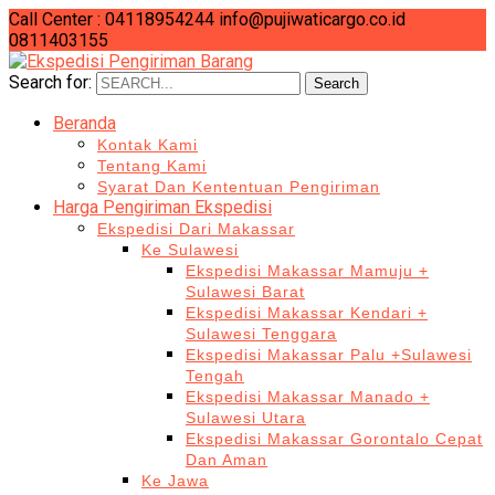
Call Center : 04118954244
info@pujiwaticargo.co.id
0811403155
Search for:
Search
Beranda
Kontak Kami
Tentang Kami
Syarat Dan Kententuan Pengiriman
Harga Pengiriman Ekspedisi
Ekspedisi Dari Makassar
Ke Sulawesi
Ekspedisi Makassar Mamuju +
Sulawesi Barat
Ekspedisi Makassar Kendari +
Sulawesi Tenggara
Ekspedisi Makassar Palu +Sulawesi
Tengah
Ekspedisi Makassar Manado +
Sulawesi Utara
Ekspedisi Makassar Gorontalo Cepat
Dan Aman
Ke Jawa