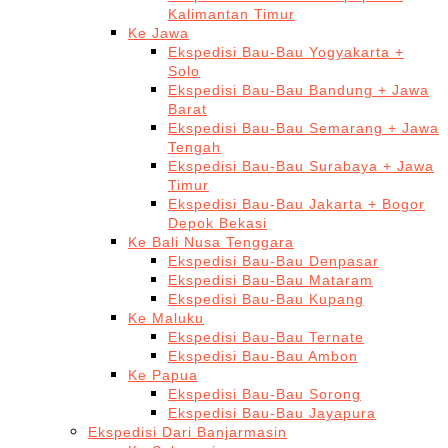
Kalimantan Timur
Ke Jawa
Ekspedisi Bau-Bau Yogyakarta +
Solo
Ekspedisi Bau-Bau Bandung + Jawa
Barat
Ekspedisi Bau-Bau Semarang + Jawa
Tengah
Ekspedisi Bau-Bau Surabaya + Jawa
Timur
Ekspedisi Bau-Bau Jakarta + Bogor
Depok Bekasi
Ke Bali Nusa Tenggara
Ekspedisi Bau-Bau Denpasar
Ekspedisi Bau-Bau Mataram
Ekspedisi Bau-Bau Kupang
Ke Maluku
Ekspedisi Bau-Bau Ternate
Ekspedisi Bau-Bau Ambon
Ke Papua
Ekspedisi Bau-Bau Sorong
Ekspedisi Bau-Bau Jayapura
Ekspedisi Dari Banjarmasin