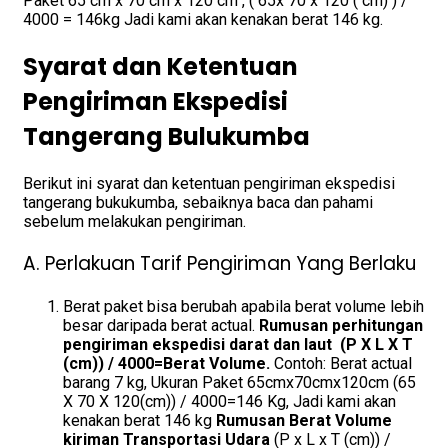
Paket 65 cm x 70 cm x 120 cm , ( 65x 70 x 120 ( cm) ) /
4000 = 146kg Jadi kami akan kenakan berat 146 kg.
Syarat dan Ketentuan
Pengiriman Ekspedisi
Tangerang Bulukumba
Berikut ini syarat dan ketentuan pengiriman ekspedisi
tangerang bukukumba, sebaiknya baca dan pahami
sebelum melakukan pengiriman.
A. Perlakuan Tarif Pengiriman Yang Berlaku
Berat paket bisa berubah apabila berat volume lebih
besar daripada berat actual.
Rumusan perhitungan
pengiriman ekspedisi darat dan laut (P X L X T
(cm)) / 4000=Berat Volume.
Contoh: Berat actual
barang 7 kg, Ukuran Paket 65cmx70cmx120cm (65
X 70 X 120(cm)) / 4000=146 Kg, Jadi kami akan
kenakan berat 146 kg
Rumusan Berat Volume
kiriman Transportasi Udara
(P x L x T (cm)) /