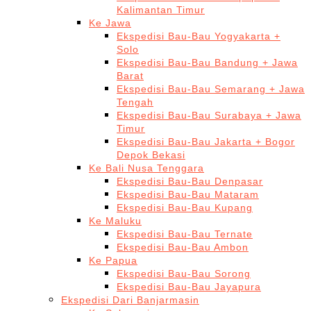
Kalimantan Timur
Ke Jawa
Ekspedisi Bau-Bau Yogyakarta +
Solo
Ekspedisi Bau-Bau Bandung + Jawa
Barat
Ekspedisi Bau-Bau Semarang + Jawa
Tengah
Ekspedisi Bau-Bau Surabaya + Jawa
Timur
Ekspedisi Bau-Bau Jakarta + Bogor
Depok Bekasi
Ke Bali Nusa Tenggara
Ekspedisi Bau-Bau Denpasar
Ekspedisi Bau-Bau Mataram
Ekspedisi Bau-Bau Kupang
Ke Maluku
Ekspedisi Bau-Bau Ternate
Ekspedisi Bau-Bau Ambon
Ke Papua
Ekspedisi Bau-Bau Sorong
Ekspedisi Bau-Bau Jayapura
Ekspedisi Dari Banjarmasin