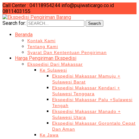
Call Center : 04118954244
info@pujiwaticargo.co.id
0811403155
Search for:
Search
Beranda
Kontak Kami
Tentang Kami
Syarat Dan Kententuan Pengiriman
Harga Pengiriman Ekspedisi
Ekspedisi Dari Makassar
Ke Sulawesi
Ekspedisi Makassar Mamuju +
Sulawesi Barat
Ekspedisi Makassar Kendari +
Sulawesi Tenggara
Ekspedisi Makassar Palu +Sulawesi
Tengah
Ekspedisi Makassar Manado +
Sulawesi Utara
Ekspedisi Makassar Gorontalo Cepat
Dan Aman
Ke Jawa