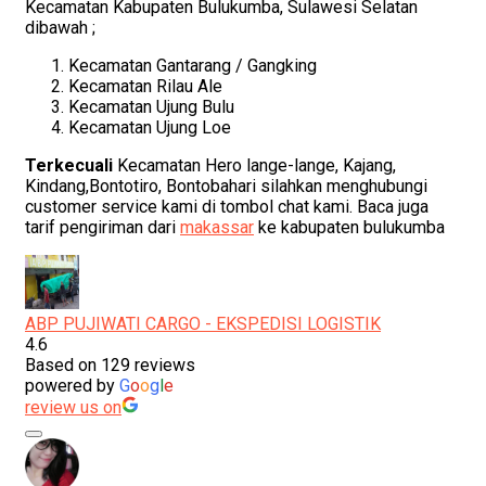
Kecamatan Kabupaten Bulukumba, Sulawesi Selatan
dibawah ;
Kecamatan Gantarang / Gangking
Kecamatan Rilau Ale
Kecamatan Ujung Bulu
Kecamatan Ujung Loe
Terkecuali
Kecamatan Hero lange-lange, Kajang,
Kindang,Bontotiro, Bontobahari silahkan menghubungi
customer service kami di tombol chat kami. Baca juga
tarif pengiriman dari
makassar
ke kabupaten bulukumba
ABP PUJIWATI CARGO - EKSPEDISI LOGISTIK
4.6
Based on 129 reviews
powered by
G
o
o
g
l
e
review us on