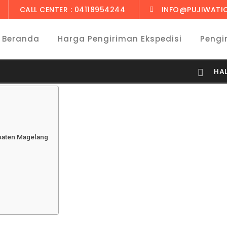
CALL CENTER : 04118954244
INFO@PUJIWATI
Beranda
Harga Pengiriman Ekspedisi
Pengi
HA
upaten Magelang