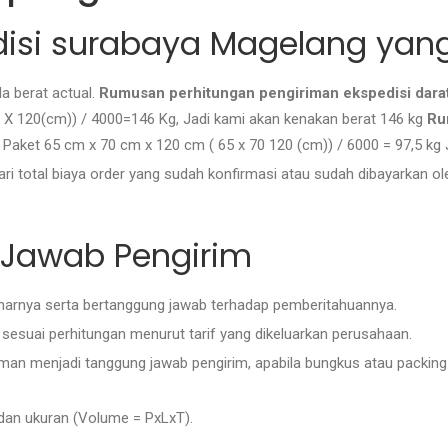
disi surabaya Magelang yang
da berat actual.
Rumusan perhitungan pengiriman ekspedisi darat
 X 120(cm)) / 4000=146 Kg, Jadi kami akan kenakan berat 146 kg
Ru
 Paket 65 cm x 70 cm x 120 cm ( 65 x 70 120 (cm)) / 6000 = 97,5 kg 
i total biaya order yang sudah konfirmasi atau sudah dibayarkan ole
 Jawab Pengirim
benarnya serta bertanggung jawab terhadap pemberitahuannya.
esuai perhitungan menurut tarif yang dikeluarkan perusahaan.
iriman menjadi tanggung jawab pengirim, apabila bungkus atau packi
 dan ukuran (Volume = PxLxT).