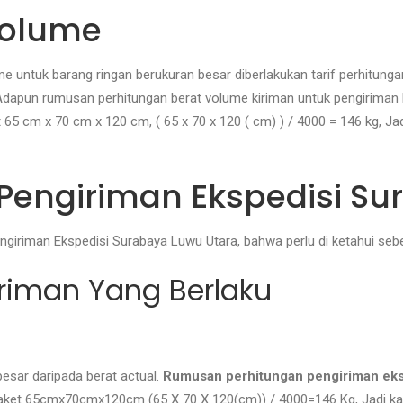
Volume
 untuk barang ringan berukuran besar diberlakukan tarif perhitunga
 Adapun rumusan perhitungan berat volume kiriman untuk pengiriman La
 65 cm x 70 cm x 120 cm, ( 65 x 70 x 120 ( cm) ) / 4000 = 146 kg, J
 Pengiriman Ekspedisi S
pengiriman Ekspedisi Surabaya Luwu Utara, bahwa perlu di ketahui s
iriman Yang Berlaku
besar daripada berat actual.
Rumusan perhitungan pengiriman eksp
 Paket 65cmx70cmx120cm (65 X 70 X 120(cm)) / 4000=146 Kg, Jadi k