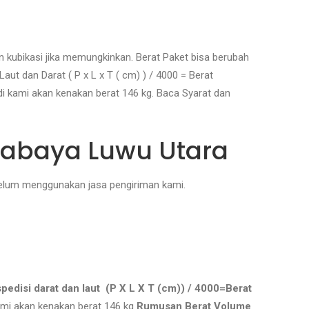
n kubikasi jika memungkinkan. Berat Paket bisa berubah
ut dan Darat ( P x L x T ( cm) ) / 4000 = Berat
adi kami akan kenakan berat 146 kg. Baca Syarat dan
urabaya Luwu Utara
ebelum menggunakan jasa pengiriman kami.
edisi darat dan laut (P X L X T (cm)) / 4000=Berat
ami akan kenakan berat 146 kg
Rumusan Berat Volume