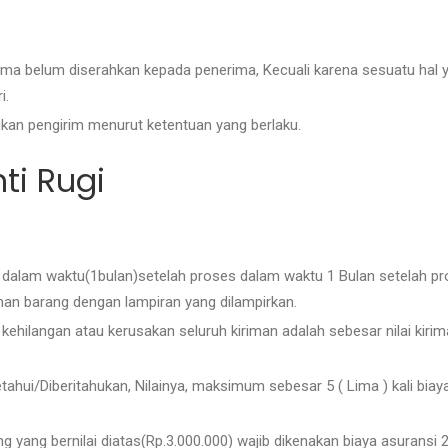
ma belum diserahkan kepada penerima, Kecuali karena sesuatu hal y
i.
kan pengirim menurut ketentuan yang berlaku.
ti Rugi
 dalam waktu(1bulan)setelah proses dalam waktu 1 Bulan setelah pro
iman barang dengan lampiran yang dilampirkan.
kehilangan atau kerusakan seluruh kiriman adalah sebesar nilai kirim
etahui/Diberitahukan, Nilainya, maksimum sebesar 5 ( Lima ) kali biay
g yang bernilai diatas(Rp.3.000.000) wajib dikenakan biaya asurans