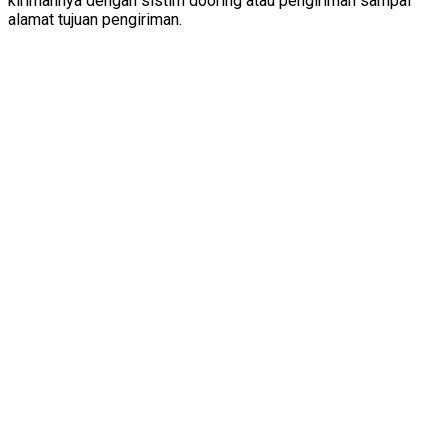
kirimannya dengan sistim dooring atau pengiriman sampai
alamat tujuan pengiriman.