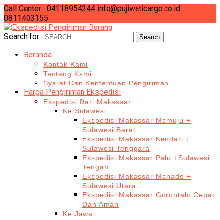
Call Center : 04118954244
info@pujiwaticargo.co.id
0811403155
Search for:
Search
Beranda
Kontak Kami
Tentang Kami
Syarat Dan Kententuan Pengiriman
Harga Pengiriman Ekspedisi
Ekspedisi Dari Makassar
Ke Sulawesi
Ekspedisi Makassar Mamuju +
Sulawesi Barat
Ekspedisi Makassar Kendari +
Sulawesi Tenggara
Ekspedisi Makassar Palu +Sulawesi
Tengah
Ekspedisi Makassar Manado +
Sulawesi Utara
Ekspedisi Makassar Gorontalo Cepat
Dan Aman
Ke Jawa