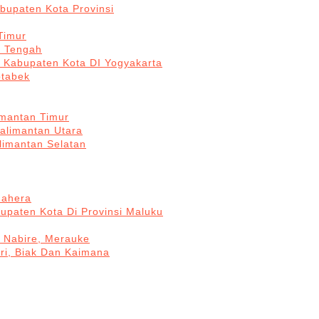
bupaten Kota Provinsi
Timur
a Tengah
5 Kabupaten Kota DI Yogyakarta
otabek
imantan Timur
Kalimantan Utara
limantan Selatan
mahera
upaten Kota Di Provinsi Maluku
, Nabire, Merauke
ri, Biak Dan Kaimana