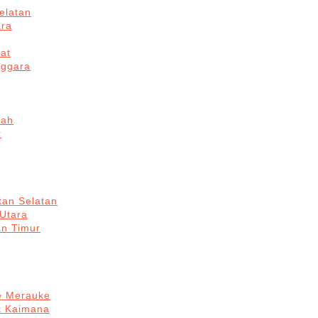
elatan
ara
at
nggara
gah
r
tan Selatan
 Utara
an Timur
re Merauke
k Kaimana