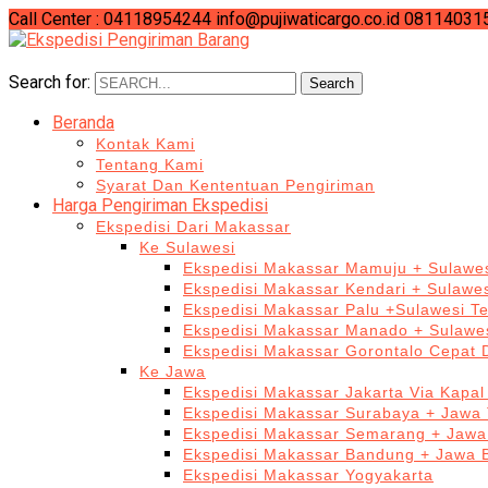
Call Center : 04118954244
info@pujiwaticargo.co.id
08114031
Search for:
Search
Beranda
Kontak Kami
Tentang Kami
Syarat Dan Kententuan Pengiriman
Harga Pengiriman Ekspedisi
Ekspedisi Dari Makassar
Ke Sulawesi
Ekspedisi Makassar Mamuju + Sulawes
Ekspedisi Makassar Kendari + Sulawe
Ekspedisi Makassar Palu +Sulawesi T
Ekspedisi Makassar Manado + Sulawes
Ekspedisi Makassar Gorontalo Cepat
Ke Jawa
Ekspedisi Makassar Jakarta Via Kapal
Ekspedisi Makassar Surabaya + Jawa 
Ekspedisi Makassar Semarang + Jawa
Ekspedisi Makassar Bandung + Jawa 
Ekspedisi Makassar Yogyakarta