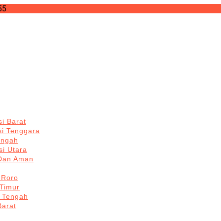
55
i Barat
si Tenggara
engah
i Utara
 Dan Aman
 Roro
Timur
 Tengah
Barat