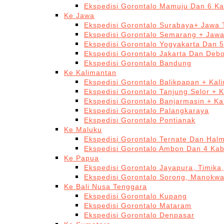
Ekspedisi Gorontalo Mamuju Dan 6 Ka
Ke Jawa
Ekspedisi Gorontalo Surabaya+ Jawa 
Ekspedisi Gorontalo Semarang + Jaw
Ekspedisi Gorontalo Yogyakarta Dan 
Ekspedisi Gorontalo Jakarta Dan Deb
Ekspedisi Gorontalo Bandung
Ke Kalimantan
Ekspedisi Gorontalo Balikpapan + Kal
Ekspedisi Gorontalo Tanjung Selor + 
Ekspedisi Gorontalo Banjarmasin + Ka
Ekspedisi Gorontalo Palangkaraya
Ekspedisi Gorontalo Pontianak
Ke Maluku
Ekspedisi Gorontalo Ternate Dan Hal
Ekspedisi Gorontalo Ambon Dan 4 Kab
Ke Papua
Ekspedisi Gorontalo Jayapura, Timika
Ekspedisi Gorontalo Sorong, Manokwa
Ke Bali Nusa Tenggara
Ekspedisi Gorontalo Kupang
Ekspedisi Gorontalo Mataram
Ekspedisi Gorontalo Denpasar