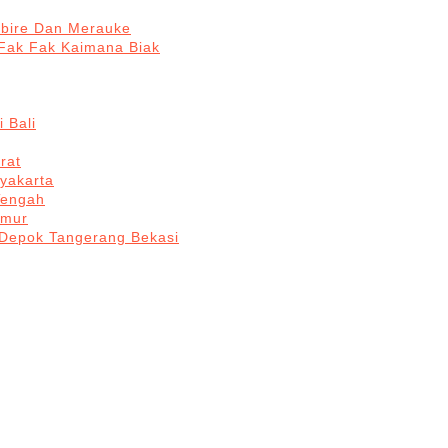
abire Dan Merauke
Fak Fak Kaimana Biak
 Bali
rat
yakarta
Tengah
imur
 Depok Tangerang Bekasi