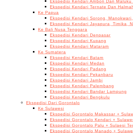
Ekspedisi Kendari Ambon Dan Maluku 
Ekspedisi Kendari Ternate Dan Halma
Ke Papua
Ekspedisi Kendari Sorong, Manokwari,
Ekspedisi Kendari Jayapura, Timika, 
Ke Bali Nusa Tenggara
Ekspedisi Kendari Denpasar
Ekspedisi Kendari Kupang
Ekspedisi Kendari Mataram
Ke Sumatera
Ekspedisi Kendari Batam
Ekspedisi Kendari Medan
Ekspedisi Kendari Padang
Ekspedisi Kendari Pekanbaru
Ekspedisi Kendari Jambi
Ekspedisi Kendari Palembang
Ekspedisi Kendari Bandar Lampung
Ekspedisi Kendari Bengkulu
Ekspedisi Dari Gorontalo
Ke Sulawesi
Ekspedisi Gorontalo Makassar + Sulaw
Ekspedisi Gorontalo Kendari + Sulawe
Ekspedisi Gorontalo Palu + Sulaesi T
Ekspedisi Gorontalo Manado + Sulawe