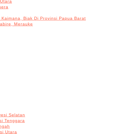
Utara
hera
 Kaimana, Biak Di Provinsi Papua Barat
Nabire, Merauke
esi Selatan
si Tenggara
engah
si Utara