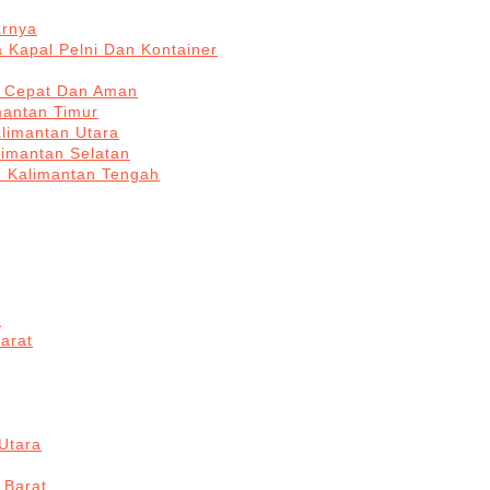
arnya
 Kapal Pelni Dan Kontainer
a Cepat Dan Aman
mantan Timur
alimantan Utara
limantan Selatan
n Kalimantan Tengah
a
arat
Utara
 Barat