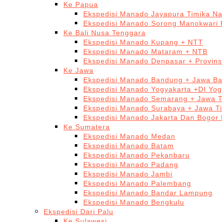
Ke Papua
Ekspedisi Manado Jayapura Timika N
Ekspedisi Manado Sorong Manokwari 
Ke Bali Nusa Tenggara
Ekspedisi Manado Kupang + NTT
Ekspedisi Manado Mataram + NTB
Ekspedisi Manado Denpasar + Provinsi
Ke Jawa
Ekspedisi Manado Bandung + Jawa Ba
Ekspedisi Manado Yogyakarta +DI Yog
Ekspedisi Manado Semarang + Jawa 
Ekspedisi Manado Surabaya + Jawa T
Ekspedisi Manado Jakarta Dan Bogor
Ke Sumatera
Ekspedisi Manado Medan
Ekspedisi Manado Batam
Ekspedisi Manado Pekanbaru
Ekspedisi Manado Padang
Ekspedisi Manado Jambi
Ekspedisi Manado Palembang
Ekspedisi Manado Bandar Lampung
Ekspedisi Manado Bengkulu
Ekspedisi Dari Palu
Ke Sulawesi