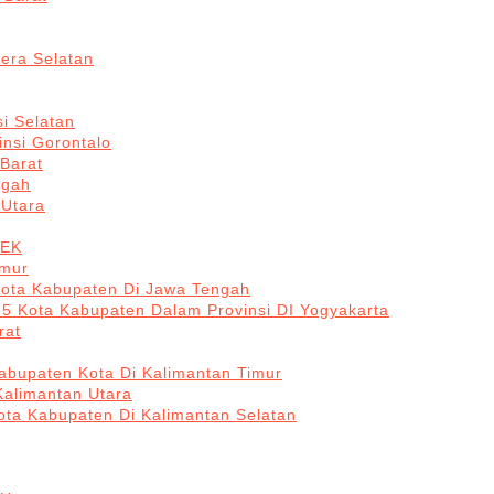
era Selatan
i Selatan
insi Gorontalo
 Barat
ngah
 Utara
BEK
imur
Kota Kabupaten Di Jawa Tengah
 5 Kota Kabupaten Dalam Provinsi DI Yogyakarta
rat
abupaten Kota Di Kalimantan Timur
Kalimantan Utara
ota Kabupaten Di Kalimantan Selatan