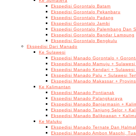
Ke Sumatera
Ekspedisi Gorontalo Batam
Ekspedisi Gorontalo Pekanbaru
Ekspedisi Gorontalo Padang
Ekspedisi Gorontalo Jambi
Ekspedisi Gorontalo Palembang Dan 
Ekspedisi Gorontalo Bandar Lampung
Ekspedisi Gorontalo Bengkulu
Ekspedisi Dari Manado
Ke Sulawesi
Ekspedisi Manado Gorontalo + Goront
Ekspedisi Manado Mamuju + Sulawesi
Ekspedisi Manado Kendari + Sulawesi
Ekspedisi Manado Palu + Sulawesi Te
Ekspedisi Manado Makassar + Provins
Ke Kalimantan
Ekspedisi Manado Pontianak
Ekspedisi Manado Palangkaraya
Ekspedisi Manado Banjarmasin + Kali
Ekspedisi Manado Tanjung Selor + Ka
Ekspedisi Manado Balikpapan + Kalim
Ke Maluku
Ekspedisi Manado Ternate Dan Halma
Ekspedisi Manado Ambon Masohi, Tua