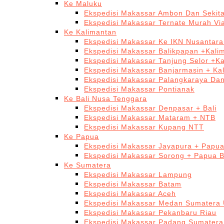
Ke Maluku
Ekspedisi Makassar Ambon Dan Sekit
Ekspedisi Makassar Ternate Murah Via
Ke Kalimantan
Ekspedisi Makassar Ke IKN Nusantar
Ekspedisi Makassar Balikpapan +Kali
Ekspedisi Makassar Tanjung Selor +K
Ekspedisi Makassar Banjarmasin + Ka
Ekspedisi Makassar Palangkaraya Da
Ekspedisi Makassar Pontianak
Ke Bali Nusa Tenggara
Ekspedisi Makassar Denpasar + Bali
Ekspedisi Makassar Mataram + NTB
Ekspedisi Makassar Kupang NTT
Ke Papua
Ekspedisi Makassar Jayapura + Papu
Ekspedisi Makassar Sorong + Papua B
Ke Sumatera
Ekspedisi Makassar Lampung
Ekspedisi Makassar Batam
Ekspedisi Makassar Aceh
Ekspedisi Makassar Medan Sumatera 
Ekspedisi Makassar Pekanbaru Riau
Ekspedisi Makassar Padang Sumatera