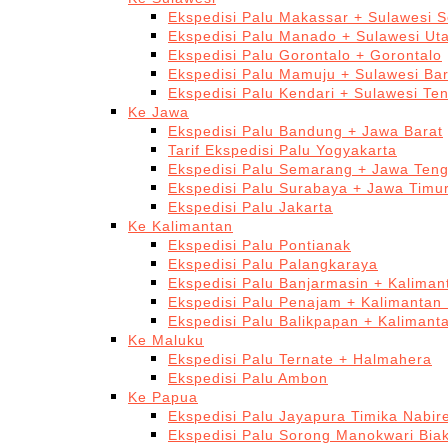
Ekspedisi Palu Makassar + Sulawesi S
Ekspedisi Palu Manado + Sulawesi Ut
Ekspedisi Palu Gorontalo + Gorontalo
Ekspedisi Palu Mamuju + Sulawesi Bar
Ekspedisi Palu Kendari + Sulawesi Te
Ke Jawa
Ekspedisi Palu Bandung + Jawa Barat
Tarif Ekspedisi Palu Yogyakarta
Ekspedisi Palu Semarang + Jawa Ten
Ekspedisi Palu Surabaya + Jawa Timu
Ekspedisi Palu Jakarta
Ke Kalimantan
Ekspedisi Palu Pontianak
Ekspedisi Palu Palangkaraya
Ekspedisi Palu Banjarmasin + Kaliman
Ekspedisi Palu Penajam + Kalimantan
Ekspedisi Palu Balikpapan + Kalimant
Ke Maluku
Ekspedisi Palu Ternate + Halmahera
Ekspedisi Palu Ambon
Ke Papua
Ekspedisi Palu Jayapura Timika Nabi
Ekspedisi Palu Sorong Manokwari Bia