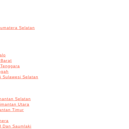
Sumatera Selatan
alo
 Barat
 Tenggara
ngah
i Sulawesi Selatan
mantan Selatan
limantan Utara
antan Timur
hera
l Dan Saumlaki