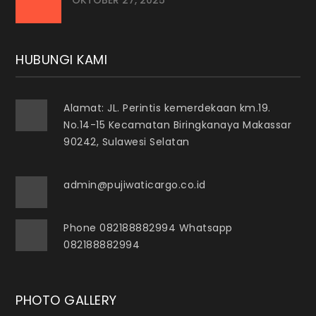
OKTOBER 27, 2025
HUBUNGI KAMI
Alamat: JL. Perintis kemerdekaan km.19.
No.14-15 Kecamatan Biringkanaya Makassar
90242, Sulawesi Selatan
admin@pujiwaticargo.co.id
Phone 082188882994 Whatsapp
082188882994
PHOTO GALLERY