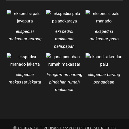
ekspedisi
ekspedisi
ekspedisi
makassar sorong
makassar
makassar poso
balikpapan
ekspedisi
Pengiriman barang
ekspedisi barang
makassar jakarta
pindahan rumah
pengadaan
makassar
© COPYRIGHT PUJIWATICARGO.CO.ID. ALL RIGHTS