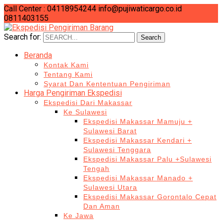
Call Center : 04118954244
info@pujiwaticargo.co.id
0811403155
Search for:
Search
Beranda
Kontak Kami
Tentang Kami
Syarat Dan Kententuan Pengiriman
Harga Pengiriman Ekspedisi
Ekspedisi Dari Makassar
Ke Sulawesi
Ekspedisi Makassar Mamuju +
Sulawesi Barat
Ekspedisi Makassar Kendari +
Sulawesi Tenggara
Ekspedisi Makassar Palu +Sulawesi
Tengah
Ekspedisi Makassar Manado +
Sulawesi Utara
Ekspedisi Makassar Gorontalo Cepat
Dan Aman
Ke Jawa