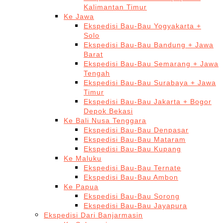
Kalimantan Timur
Ke Jawa
Ekspedisi Bau-Bau Yogyakarta +
Solo
Ekspedisi Bau-Bau Bandung + Jawa
Barat
Ekspedisi Bau-Bau Semarang + Jawa
Tengah
Ekspedisi Bau-Bau Surabaya + Jawa
Timur
Ekspedisi Bau-Bau Jakarta + Bogor
Depok Bekasi
Ke Bali Nusa Tenggara
Ekspedisi Bau-Bau Denpasar
Ekspedisi Bau-Bau Mataram
Ekspedisi Bau-Bau Kupang
Ke Maluku
Ekspedisi Bau-Bau Ternate
Ekspedisi Bau-Bau Ambon
Ke Papua
Ekspedisi Bau-Bau Sorong
Ekspedisi Bau-Bau Jayapura
Ekspedisi Dari Banjarmasin