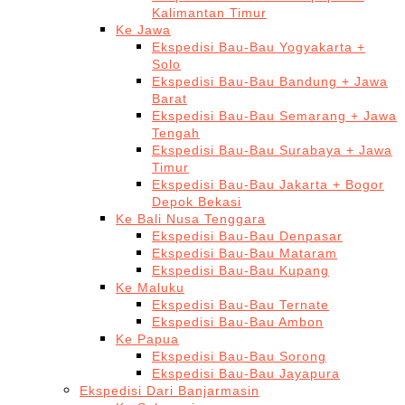
Kalimantan Timur
Ke Jawa
Ekspedisi Bau-Bau Yogyakarta +
Solo
Ekspedisi Bau-Bau Bandung + Jawa
Barat
Ekspedisi Bau-Bau Semarang + Jawa
Tengah
Ekspedisi Bau-Bau Surabaya + Jawa
Timur
Ekspedisi Bau-Bau Jakarta + Bogor
Depok Bekasi
Ke Bali Nusa Tenggara
Ekspedisi Bau-Bau Denpasar
Ekspedisi Bau-Bau Mataram
Ekspedisi Bau-Bau Kupang
Ke Maluku
Ekspedisi Bau-Bau Ternate
Ekspedisi Bau-Bau Ambon
Ke Papua
Ekspedisi Bau-Bau Sorong
Ekspedisi Bau-Bau Jayapura
Ekspedisi Dari Banjarmasin