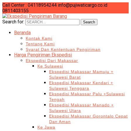
Call Center : 04118954244
info@pujiwaticargo.co.id
0811403155
Search for:
Search
Beranda
Kontak Kami
Tentang Kami
Syarat Dan Kententuan Pengiriman
Harga Pengiriman Ekspedisi
Ekspedisi Dari Makassar
Ke Sulawesi
Ekspedisi Makassar Mamuju +
Sulawesi Barat
Ekspedisi Makassar Kendari +
Sulawesi Tenggara
Ekspedisi Makassar Palu +Sulawesi
Tengah
Ekspedisi Makassar Manado +
Sulawesi Utara
Ekspedisi Makassar Gorontalo Cepat
Dan Aman
Ke Jawa