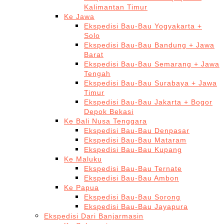
Kalimantan Timur
Ke Jawa
Ekspedisi Bau-Bau Yogyakarta +
Solo
Ekspedisi Bau-Bau Bandung + Jawa
Barat
Ekspedisi Bau-Bau Semarang + Jawa
Tengah
Ekspedisi Bau-Bau Surabaya + Jawa
Timur
Ekspedisi Bau-Bau Jakarta + Bogor
Depok Bekasi
Ke Bali Nusa Tenggara
Ekspedisi Bau-Bau Denpasar
Ekspedisi Bau-Bau Mataram
Ekspedisi Bau-Bau Kupang
Ke Maluku
Ekspedisi Bau-Bau Ternate
Ekspedisi Bau-Bau Ambon
Ke Papua
Ekspedisi Bau-Bau Sorong
Ekspedisi Bau-Bau Jayapura
Ekspedisi Dari Banjarmasin