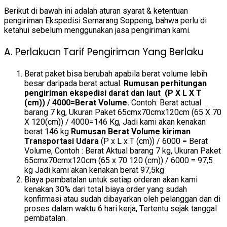
Berikut di bawah ini adalah aturan syarat & ketentuan
pengiriman Ekspedisi Semarang Soppeng, bahwa perlu di
ketahui sebelum menggunakan jasa pengiriman kami.
A. Perlakuan Tarif Pengiriman Yang Berlaku
Berat paket bisa berubah apabila berat volume lebih
besar daripada berat actual.
Rumusan perhitungan
pengiriman ekspedisi darat dan laut (P X L X T
(cm)) / 4000=Berat Volume.
Contoh: Berat actual
barang 7 kg, Ukuran Paket 65cmx70cmx120cm (65 X 70
X 120(cm)) / 4000=146 Kg, Jadi kami akan kenakan
berat 146 kg
Rumusan Berat Volume kiriman
Transportasi Udara
(P x L x T (cm)) / 6000 = Berat
Volume, Contoh : Berat Aktual barang 7 kg, Ukuran Paket
65cmx70cmx120cm (65 x 70 120 (cm)) / 6000 = 97,5
kg Jadi kami akan kenakan berat 97,5kg
Biaya pembatalan untuk setiap orderan akan kami
kenakan 30% dari total biaya order yang sudah
konfirmasi atau sudah dibayarkan oleh pelanggan dan di
proses dalam waktu 6 hari kerja, Tertentu sejak tanggal
pembatalan.