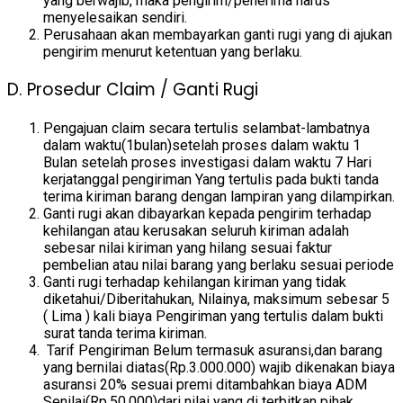
yang berwajib, maka pengirim/penerima harus
menyelesaikan sendiri.
Perusahaan akan membayarkan ganti rugi yang di ajukan
pengirim menurut ketentuan yang berlaku.
D. Prosedur Claim / Ganti Rugi
Pengajuan claim secara tertulis selambat-lambatnya
dalam waktu(1bulan)setelah proses dalam waktu 1
Bulan setelah proses investigasi dalam waktu 7 Hari
kerjatanggal pengiriman Yang tertulis pada bukti tanda
terima kiriman barang dengan lampiran yang dilampirkan.
Ganti rugi akan dibayarkan kepada pengirim terhadap
kehilangan atau kerusakan seluruh kiriman adalah
sebesar nilai kiriman yang hilang sesuai faktur
pembelian atau nilai barang yang berlaku sesuai periode
Ganti rugi terhadap kehilangan kiriman yang tidak
diketahui/Diberitahukan, Nilainya, maksimum sebesar 5
( Lima ) kali biaya Pengiriman yang tertulis dalam bukti
surat tanda terima kiriman.
Tarif Pengiriman Belum termasuk asuransi,dan barang
yang bernilai diatas(Rp.3.000.000) wajib dikenakan biaya
asuransi 20% sesuai premi ditambahkan biaya ADM
Senilai(Rp.50.000)dari nilai yang di terbitkan pihak