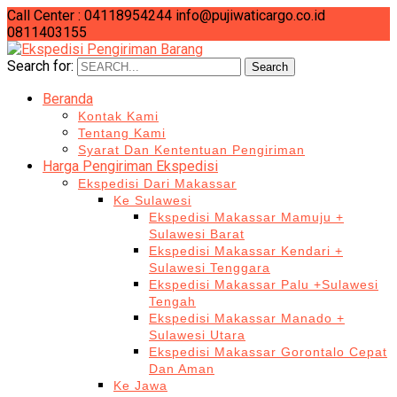
Call Center : 04118954244
info@pujiwaticargo.co.id
0811403155
Search for:
Search
Beranda
Kontak Kami
Tentang Kami
Syarat Dan Kententuan Pengiriman
Harga Pengiriman Ekspedisi
Ekspedisi Dari Makassar
Ke Sulawesi
Ekspedisi Makassar Mamuju +
Sulawesi Barat
Ekspedisi Makassar Kendari +
Sulawesi Tenggara
Ekspedisi Makassar Palu +Sulawesi
Tengah
Ekspedisi Makassar Manado +
Sulawesi Utara
Ekspedisi Makassar Gorontalo Cepat
Dan Aman
Ke Jawa