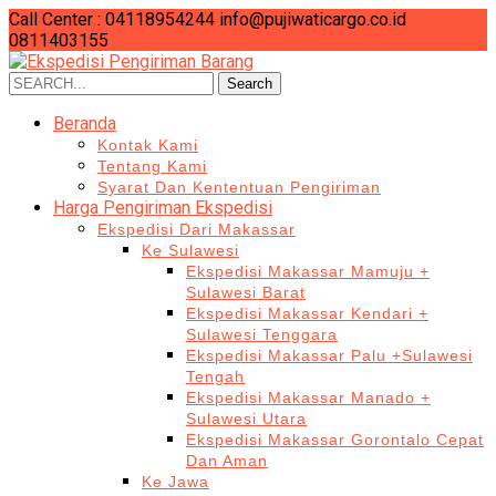
Call Center : 04118954244
info@pujiwaticargo.co.id
0811403155
Search
Search
for:
Beranda
Kontak Kami
Tentang Kami
Syarat Dan Kententuan Pengiriman
Harga Pengiriman Ekspedisi
Ekspedisi Dari Makassar
Ke Sulawesi
Ekspedisi Makassar Mamuju +
Sulawesi Barat
Ekspedisi Makassar Kendari +
Sulawesi Tenggara
Ekspedisi Makassar Palu +Sulawesi
Tengah
Ekspedisi Makassar Manado +
Sulawesi Utara
Ekspedisi Makassar Gorontalo Cepat
Dan Aman
Ke Jawa