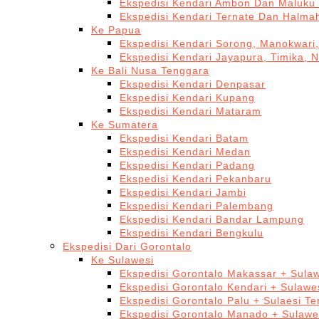
Ekspedisi Kendari Ambon Dan Maluku 
Ekspedisi Kendari Ternate Dan Halma
Ke Papua
Ekspedisi Kendari Sorong, Manokwari,
Ekspedisi Kendari Jayapura, Timika, 
Ke Bali Nusa Tenggara
Ekspedisi Kendari Denpasar
Ekspedisi Kendari Kupang
Ekspedisi Kendari Mataram
Ke Sumatera
Ekspedisi Kendari Batam
Ekspedisi Kendari Medan
Ekspedisi Kendari Padang
Ekspedisi Kendari Pekanbaru
Ekspedisi Kendari Jambi
Ekspedisi Kendari Palembang
Ekspedisi Kendari Bandar Lampung
Ekspedisi Kendari Bengkulu
Ekspedisi Dari Gorontalo
Ke Sulawesi
Ekspedisi Gorontalo Makassar + Sulaw
Ekspedisi Gorontalo Kendari + Sulawe
Ekspedisi Gorontalo Palu + Sulaesi T
Ekspedisi Gorontalo Manado + Sulawe