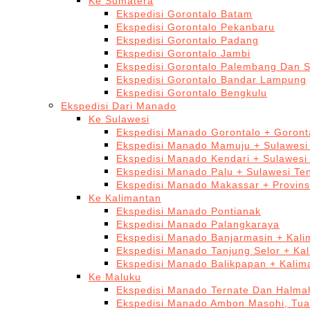
Ke Sumatera
Ekspedisi Gorontalo Batam
Ekspedisi Gorontalo Pekanbaru
Ekspedisi Gorontalo Padang
Ekspedisi Gorontalo Jambi
Ekspedisi Gorontalo Palembang Dan 
Ekspedisi Gorontalo Bandar Lampung
Ekspedisi Gorontalo Bengkulu
Ekspedisi Dari Manado
Ke Sulawesi
Ekspedisi Manado Gorontalo + Goront
Ekspedisi Manado Mamuju + Sulawesi
Ekspedisi Manado Kendari + Sulawesi
Ekspedisi Manado Palu + Sulawesi Te
Ekspedisi Manado Makassar + Provins
Ke Kalimantan
Ekspedisi Manado Pontianak
Ekspedisi Manado Palangkaraya
Ekspedisi Manado Banjarmasin + Kali
Ekspedisi Manado Tanjung Selor + Ka
Ekspedisi Manado Balikpapan + Kalim
Ke Maluku
Ekspedisi Manado Ternate Dan Halma
Ekspedisi Manado Ambon Masohi, Tua