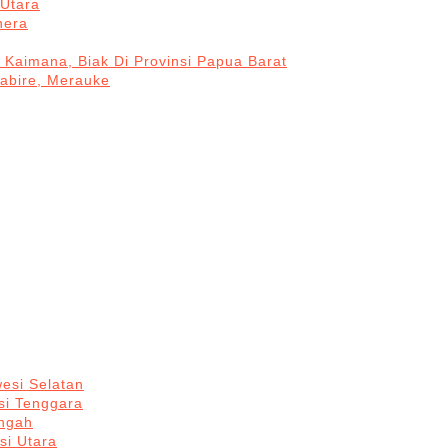
Utara
hera
 Kaimana, Biak Di Provinsi Papua Barat
Nabire, Merauke
esi Selatan
si Tenggara
engah
si Utara