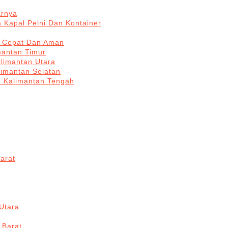
arnya
 Kapal Pelni Dan Kontainer
a Cepat Dan Aman
mantan Timur
alimantan Utara
limantan Selatan
n Kalimantan Tengah
a
arat
Utara
 Barat