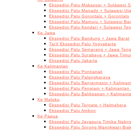
Ekspedisi Palu Makassar + Sulawesi S
Ekspedisi Palu Manado + Sulawesi Ut
Ekspedisi Palu Gorontalo + Gorontalo
Ekspedisi Palu Mamuju + Sulawesi Bar
Ekspedisi Palu Kendari + Sulawesi Te
Ke Jawa
Ekspedisi Palu Bandung + Jawa Barat
Tarif Ekspedisi Palu Yogyakarta
Ekspedisi Palu Semarang + Jawa Ten
Ekspedisi Palu Surabaya + Jawa Timu
Ekspedisi Palu Jakarta
Ke Kalimantan
Ekspedisi Palu Pontianak
Ekspedisi Palu Palangkaraya
Ekspedisi Palu Banjarmasin + Kaliman
Ekspedisi Palu Penajam + Kalimantan
Ekspedisi Palu Balikpapan + Kalimant
Ke Maluku
Ekspedisi Palu Ternate + Halmahera
Ekspedisi Palu Ambon
Ke Papua
Ekspedisi Palu Jayapura Timika Nabi
Ekspedisi Palu Sorong Manokwari Bia