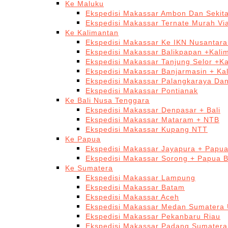
Ke Maluku
Ekspedisi Makassar Ambon Dan Sekit
Ekspedisi Makassar Ternate Murah Via
Ke Kalimantan
Ekspedisi Makassar Ke IKN Nusantar
Ekspedisi Makassar Balikpapan +Kali
Ekspedisi Makassar Tanjung Selor +K
Ekspedisi Makassar Banjarmasin + Ka
Ekspedisi Makassar Palangkaraya Da
Ekspedisi Makassar Pontianak
Ke Bali Nusa Tenggara
Ekspedisi Makassar Denpasar + Bali
Ekspedisi Makassar Mataram + NTB
Ekspedisi Makassar Kupang NTT
Ke Papua
Ekspedisi Makassar Jayapura + Papu
Ekspedisi Makassar Sorong + Papua B
Ke Sumatera
Ekspedisi Makassar Lampung
Ekspedisi Makassar Batam
Ekspedisi Makassar Aceh
Ekspedisi Makassar Medan Sumatera 
Ekspedisi Makassar Pekanbaru Riau
Ekspedisi Makassar Padang Sumatera