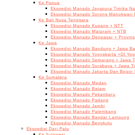
Ke Papua
Ekspedisi Manado Jayapura Timika N
Ekspedisi Manado Sorong Manokwari 
Ke Bali Nusa Tenggara
Ekspedisi Manado Kupang + NTT
Ekspedisi Manado Mataram + NTB
Ekspedisi Manado Denpasar + Provinsi
Ke Jawa
Ekspedisi Manado Bandung + Jawa Ba
Ekspedisi Manado Yogyakarta +DI Yog
Ekspedisi Manado Semarang + Jawa 
Ekspedisi Manado Surabaya + Jawa T
Ekspedisi Manado Jakarta Dan Bogor
Ke Sumatera
Ekspedisi Manado Medan
Ekspedisi Manado Batam
Ekspedisi Manado Pekanbaru
Ekspedisi Manado Padang
Ekspedisi Manado Jambi
Ekspedisi Manado Palembang
Ekspedisi Manado Bandar Lampung
Ekspedisi Manado Bengkulu
Ekspedisi Dari Palu
Ke Sulawesi