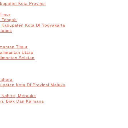
bupaten Kota Provinsi
Timur
a Tengah
5 Kabupaten Kota DI Yogyakarta
otabek
imantan Timur
Kalimantan Utara
limantan Selatan
mahera
upaten Kota Di Provinsi Maluku
, Nabire, Merauke
ri, Biak Dan Kaimana