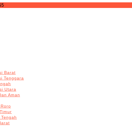
55
i Barat
si Tenggara
engah
i Utara
 Dan Aman
 Roro
Timur
 Tengah
Barat