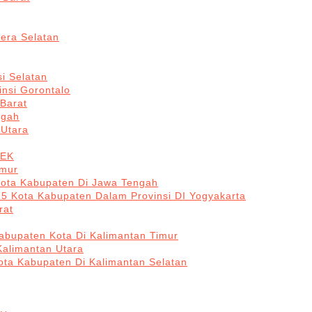
era Selatan
i Selatan
insi Gorontalo
 Barat
ngah
 Utara
BEK
imur
Kota Kabupaten Di Jawa Tengah
 5 Kota Kabupaten Dalam Provinsi DI Yogyakarta
rat
abupaten Kota Di Kalimantan Timur
Kalimantan Utara
ota Kabupaten Di Kalimantan Selatan