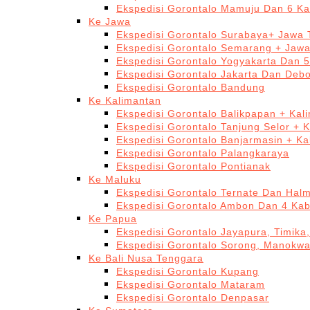
Ekspedisi Gorontalo Mamuju Dan 6 Ka
Ke Jawa
Ekspedisi Gorontalo Surabaya+ Jawa 
Ekspedisi Gorontalo Semarang + Jaw
Ekspedisi Gorontalo Yogyakarta Dan 
Ekspedisi Gorontalo Jakarta Dan Deb
Ekspedisi Gorontalo Bandung
Ke Kalimantan
Ekspedisi Gorontalo Balikpapan + Kal
Ekspedisi Gorontalo Tanjung Selor + 
Ekspedisi Gorontalo Banjarmasin + Ka
Ekspedisi Gorontalo Palangkaraya
Ekspedisi Gorontalo Pontianak
Ke Maluku
Ekspedisi Gorontalo Ternate Dan Hal
Ekspedisi Gorontalo Ambon Dan 4 Kab
Ke Papua
Ekspedisi Gorontalo Jayapura, Timika
Ekspedisi Gorontalo Sorong, Manokwa
Ke Bali Nusa Tenggara
Ekspedisi Gorontalo Kupang
Ekspedisi Gorontalo Mataram
Ekspedisi Gorontalo Denpasar