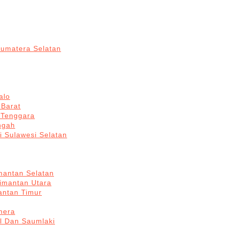
Sumatera Selatan
alo
 Barat
 Tenggara
ngah
i Sulawesi Selatan
mantan Selatan
limantan Utara
antan Timur
hera
l Dan Saumlaki