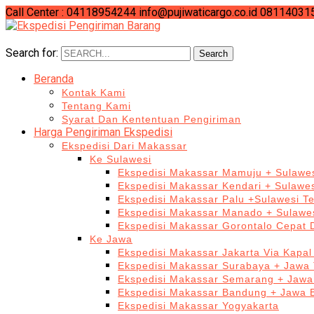
Call Center : 04118954244
info@pujiwaticargo.co.id
08114031
Search for:
Search
Beranda
Kontak Kami
Tentang Kami
Syarat Dan Kententuan Pengiriman
Harga Pengiriman Ekspedisi
Ekspedisi Dari Makassar
Ke Sulawesi
Ekspedisi Makassar Mamuju + Sulawes
Ekspedisi Makassar Kendari + Sulawe
Ekspedisi Makassar Palu +Sulawesi T
Ekspedisi Makassar Manado + Sulawes
Ekspedisi Makassar Gorontalo Cepat
Ke Jawa
Ekspedisi Makassar Jakarta Via Kapal
Ekspedisi Makassar Surabaya + Jawa 
Ekspedisi Makassar Semarang + Jawa
Ekspedisi Makassar Bandung + Jawa 
Ekspedisi Makassar Yogyakarta