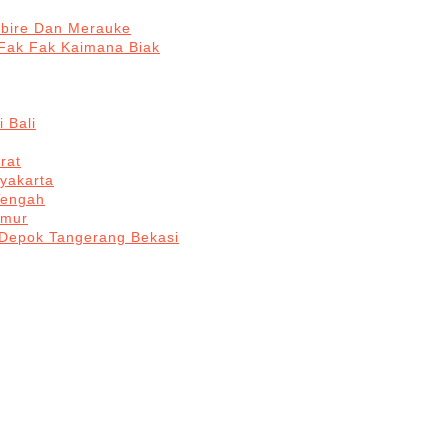
abire Dan Merauke
Fak Fak Kaimana Biak
 Bali
rat
yakarta
Tengah
imur
 Depok Tangerang Bekasi