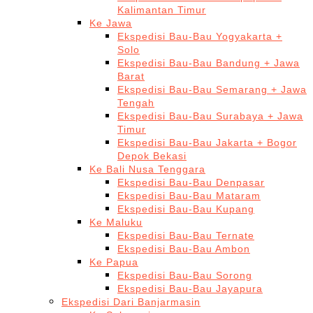
Kalimantan Timur
Ke Jawa
Ekspedisi Bau-Bau Yogyakarta +
Solo
Ekspedisi Bau-Bau Bandung + Jawa
Barat
Ekspedisi Bau-Bau Semarang + Jawa
Tengah
Ekspedisi Bau-Bau Surabaya + Jawa
Timur
Ekspedisi Bau-Bau Jakarta + Bogor
Depok Bekasi
Ke Bali Nusa Tenggara
Ekspedisi Bau-Bau Denpasar
Ekspedisi Bau-Bau Mataram
Ekspedisi Bau-Bau Kupang
Ke Maluku
Ekspedisi Bau-Bau Ternate
Ekspedisi Bau-Bau Ambon
Ke Papua
Ekspedisi Bau-Bau Sorong
Ekspedisi Bau-Bau Jayapura
Ekspedisi Dari Banjarmasin