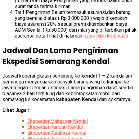
( Lima ) kali biaya Pengiriman yang tertulis dalam bukti
surat tanda terima kiriman.
Tarif Pengiriman Belum termasuk asuransi,dan barang
yang bernilai diatas ( Rp.3.000.000 ) wajib dikenakan
biaya asuransi 20% sesuai premi ditambahkan biaya
ADM Senilai (Rp.50.000) dari nilai yang di terbitkan pihak
asuransi detail lihat di halaman
syarat dan ketentuan
Jadwal Dan Lama Pengiriman
Ekspedisi Semarang Kendal
Jadwal keberangkatan semarang ke
kendal
1 – 2 kali dalam
seminggu menyesuaikan banyak barang yang terkumpul ke
jawa tengah. Dengan estimasi Lama pengiriman darat sendiri
biasanya 2 hari terhitung dari keberangkatan mobil dari
semarang ke kecamatan
kabupaten Kendal
dan sekitarnya.
Lihat Juga :
Ekspedisi Makassar Kendal
Ekspedisi Kendari Kendal
Ekspedisi Surabaya Kendal
Ekspedisi Jakarta Kendal