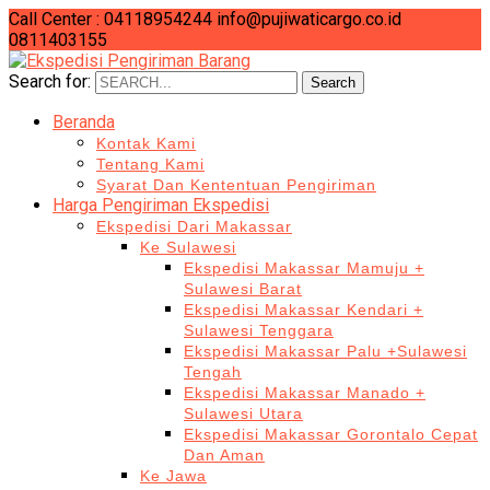
Call Center : 04118954244
info@pujiwaticargo.co.id
0811403155
Search for:
Search
Beranda
Kontak Kami
Tentang Kami
Syarat Dan Kententuan Pengiriman
Harga Pengiriman Ekspedisi
Ekspedisi Dari Makassar
Ke Sulawesi
Ekspedisi Makassar Mamuju +
Sulawesi Barat
Ekspedisi Makassar Kendari +
Sulawesi Tenggara
Ekspedisi Makassar Palu +Sulawesi
Tengah
Ekspedisi Makassar Manado +
Sulawesi Utara
Ekspedisi Makassar Gorontalo Cepat
Dan Aman
Ke Jawa