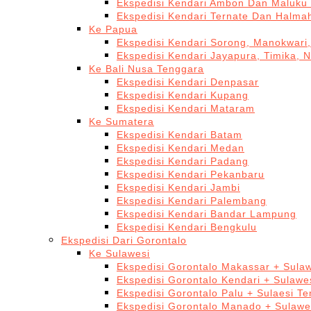
Ekspedisi Kendari Ambon Dan Maluku 
Ekspedisi Kendari Ternate Dan Halma
Ke Papua
Ekspedisi Kendari Sorong, Manokwari,
Ekspedisi Kendari Jayapura, Timika, 
Ke Bali Nusa Tenggara
Ekspedisi Kendari Denpasar
Ekspedisi Kendari Kupang
Ekspedisi Kendari Mataram
Ke Sumatera
Ekspedisi Kendari Batam
Ekspedisi Kendari Medan
Ekspedisi Kendari Padang
Ekspedisi Kendari Pekanbaru
Ekspedisi Kendari Jambi
Ekspedisi Kendari Palembang
Ekspedisi Kendari Bandar Lampung
Ekspedisi Kendari Bengkulu
Ekspedisi Dari Gorontalo
Ke Sulawesi
Ekspedisi Gorontalo Makassar + Sulaw
Ekspedisi Gorontalo Kendari + Sulawe
Ekspedisi Gorontalo Palu + Sulaesi T
Ekspedisi Gorontalo Manado + Sulawe