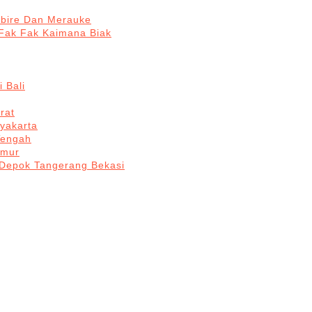
abire Dan Merauke
Fak Fak Kaimana Biak
 Bali
rat
yakarta
Tengah
imur
 Depok Tangerang Bekasi