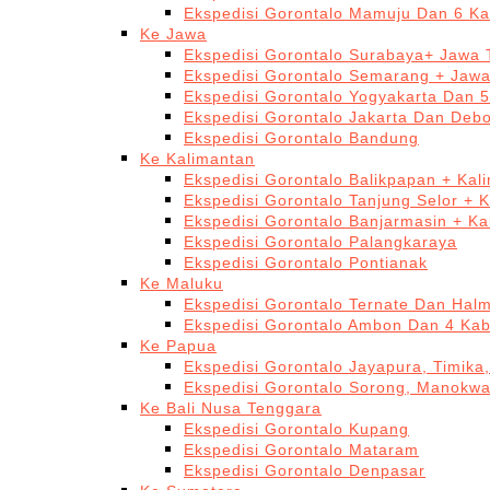
Ekspedisi Gorontalo Mamuju Dan 6 Ka
Ke Jawa
Ekspedisi Gorontalo Surabaya+ Jawa 
Ekspedisi Gorontalo Semarang + Jaw
Ekspedisi Gorontalo Yogyakarta Dan 
Ekspedisi Gorontalo Jakarta Dan Deb
Ekspedisi Gorontalo Bandung
Ke Kalimantan
Ekspedisi Gorontalo Balikpapan + Kal
Ekspedisi Gorontalo Tanjung Selor + 
Ekspedisi Gorontalo Banjarmasin + Ka
Ekspedisi Gorontalo Palangkaraya
Ekspedisi Gorontalo Pontianak
Ke Maluku
Ekspedisi Gorontalo Ternate Dan Hal
Ekspedisi Gorontalo Ambon Dan 4 Kab
Ke Papua
Ekspedisi Gorontalo Jayapura, Timika
Ekspedisi Gorontalo Sorong, Manokwa
Ke Bali Nusa Tenggara
Ekspedisi Gorontalo Kupang
Ekspedisi Gorontalo Mataram
Ekspedisi Gorontalo Denpasar