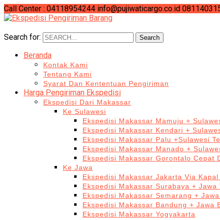
Call Center : 04118954244
info@pujiwaticargo.co.id
08114031
Search for:
Search
Beranda
Kontak Kami
Tentang Kami
Syarat Dan Kententuan Pengiriman
Harga Pengiriman Ekspedisi
Ekspedisi Dari Makassar
Ke Sulawesi
Ekspedisi Makassar Mamuju + Sulawes
Ekspedisi Makassar Kendari + Sulawe
Ekspedisi Makassar Palu +Sulawesi T
Ekspedisi Makassar Manado + Sulawes
Ekspedisi Makassar Gorontalo Cepat
Ke Jawa
Ekspedisi Makassar Jakarta Via Kapal
Ekspedisi Makassar Surabaya + Jawa 
Ekspedisi Makassar Semarang + Jawa
Ekspedisi Makassar Bandung + Jawa 
Ekspedisi Makassar Yogyakarta