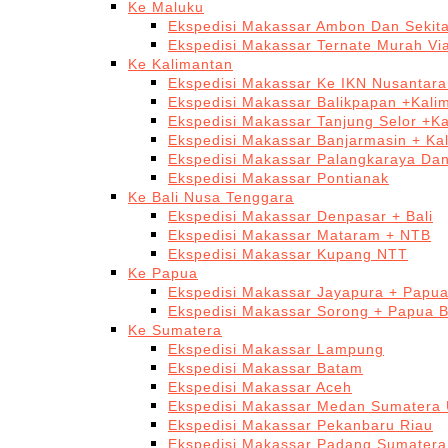
Ke Maluku
Ekspedisi Makassar Ambon Dan Sekit
Ekspedisi Makassar Ternate Murah Via
Ke Kalimantan
Ekspedisi Makassar Ke IKN Nusantar
Ekspedisi Makassar Balikpapan +Kali
Ekspedisi Makassar Tanjung Selor +K
Ekspedisi Makassar Banjarmasin + Ka
Ekspedisi Makassar Palangkaraya Da
Ekspedisi Makassar Pontianak
Ke Bali Nusa Tenggara
Ekspedisi Makassar Denpasar + Bali
Ekspedisi Makassar Mataram + NTB
Ekspedisi Makassar Kupang NTT
Ke Papua
Ekspedisi Makassar Jayapura + Papu
Ekspedisi Makassar Sorong + Papua B
Ke Sumatera
Ekspedisi Makassar Lampung
Ekspedisi Makassar Batam
Ekspedisi Makassar Aceh
Ekspedisi Makassar Medan Sumatera 
Ekspedisi Makassar Pekanbaru Riau
Ekspedisi Makassar Padang Sumatera