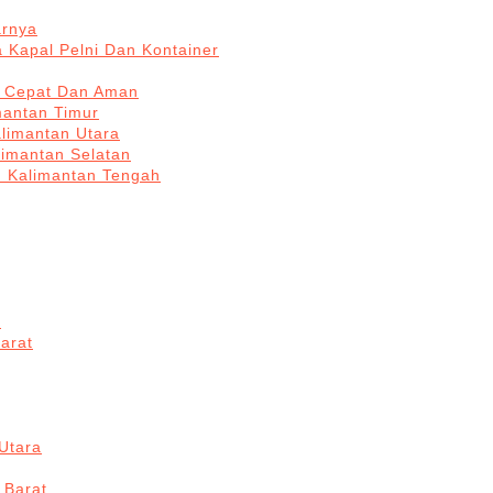
arnya
 Kapal Pelni Dan Kontainer
a Cepat Dan Aman
mantan Timur
alimantan Utara
limantan Selatan
n Kalimantan Tengah
a
arat
Utara
 Barat