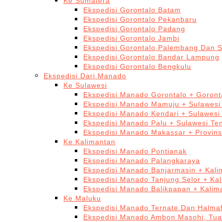
Ke Sumatera
Ekspedisi Gorontalo Batam
Ekspedisi Gorontalo Pekanbaru
Ekspedisi Gorontalo Padang
Ekspedisi Gorontalo Jambi
Ekspedisi Gorontalo Palembang Dan 
Ekspedisi Gorontalo Bandar Lampung
Ekspedisi Gorontalo Bengkulu
Ekspedisi Dari Manado
Ke Sulawesi
Ekspedisi Manado Gorontalo + Goront
Ekspedisi Manado Mamuju + Sulawesi
Ekspedisi Manado Kendari + Sulawesi
Ekspedisi Manado Palu + Sulawesi Te
Ekspedisi Manado Makassar + Provins
Ke Kalimantan
Ekspedisi Manado Pontianak
Ekspedisi Manado Palangkaraya
Ekspedisi Manado Banjarmasin + Kali
Ekspedisi Manado Tanjung Selor + Ka
Ekspedisi Manado Balikpapan + Kalim
Ke Maluku
Ekspedisi Manado Ternate Dan Halma
Ekspedisi Manado Ambon Masohi, Tua