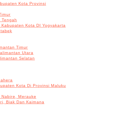
bupaten Kota Provinsi
Timur
a Tengah
5 Kabupaten Kota DI Yogyakarta
otabek
imantan Timur
Kalimantan Utara
limantan Selatan
mahera
upaten Kota Di Provinsi Maluku
, Nabire, Merauke
ri, Biak Dan Kaimana