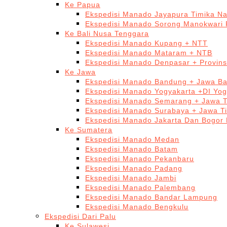
Ke Papua
Ekspedisi Manado Jayapura Timika N
Ekspedisi Manado Sorong Manokwari 
Ke Bali Nusa Tenggara
Ekspedisi Manado Kupang + NTT
Ekspedisi Manado Mataram + NTB
Ekspedisi Manado Denpasar + Provinsi
Ke Jawa
Ekspedisi Manado Bandung + Jawa Ba
Ekspedisi Manado Yogyakarta +DI Yog
Ekspedisi Manado Semarang + Jawa 
Ekspedisi Manado Surabaya + Jawa T
Ekspedisi Manado Jakarta Dan Bogor
Ke Sumatera
Ekspedisi Manado Medan
Ekspedisi Manado Batam
Ekspedisi Manado Pekanbaru
Ekspedisi Manado Padang
Ekspedisi Manado Jambi
Ekspedisi Manado Palembang
Ekspedisi Manado Bandar Lampung
Ekspedisi Manado Bengkulu
Ekspedisi Dari Palu
Ke Sulawesi