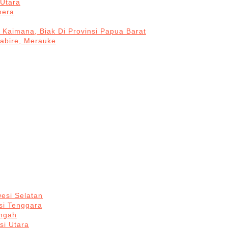
Utara
hera
 Kaimana, Biak Di Provinsi Papua Barat
Nabire, Merauke
esi Selatan
si Tenggara
engah
si Utara