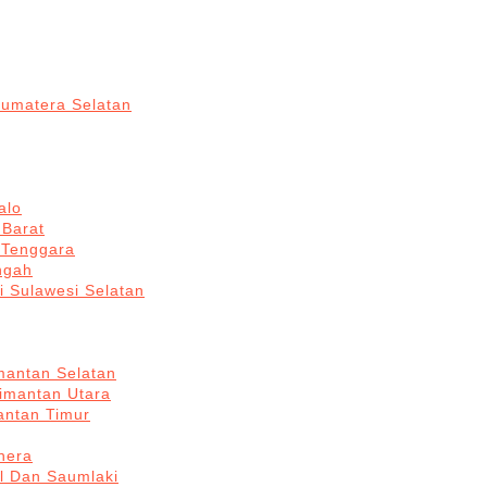
Sumatera Selatan
alo
 Barat
 Tenggara
ngah
i Sulawesi Selatan
mantan Selatan
limantan Utara
antan Timur
hera
l Dan Saumlaki