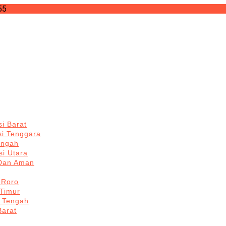
55
i Barat
si Tenggara
engah
i Utara
 Dan Aman
 Roro
Timur
 Tengah
Barat