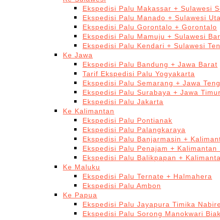
Ekspedisi Palu Makassar + Sulawesi S
Ekspedisi Palu Manado + Sulawesi Ut
Ekspedisi Palu Gorontalo + Gorontalo
Ekspedisi Palu Mamuju + Sulawesi Bar
Ekspedisi Palu Kendari + Sulawesi Te
Ke Jawa
Ekspedisi Palu Bandung + Jawa Barat
Tarif Ekspedisi Palu Yogyakarta
Ekspedisi Palu Semarang + Jawa Ten
Ekspedisi Palu Surabaya + Jawa Timu
Ekspedisi Palu Jakarta
Ke Kalimantan
Ekspedisi Palu Pontianak
Ekspedisi Palu Palangkaraya
Ekspedisi Palu Banjarmasin + Kaliman
Ekspedisi Palu Penajam + Kalimantan
Ekspedisi Palu Balikpapan + Kalimant
Ke Maluku
Ekspedisi Palu Ternate + Halmahera
Ekspedisi Palu Ambon
Ke Papua
Ekspedisi Palu Jayapura Timika Nabi
Ekspedisi Palu Sorong Manokwari Bia