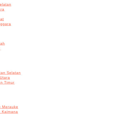
elatan
ara
at
nggara
gah
r
tan Selatan
 Utara
an Timur
re Merauke
k Kaimana