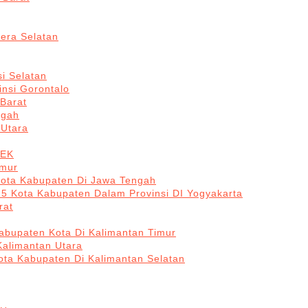
era Selatan
i Selatan
insi Gorontalo
 Barat
ngah
 Utara
BEK
imur
Kota Kabupaten Di Jawa Tengah
 5 Kota Kabupaten Dalam Provinsi DI Yogyakarta
rat
abupaten Kota Di Kalimantan Timur
Kalimantan Utara
ota Kabupaten Di Kalimantan Selatan