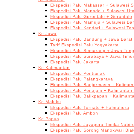
Ekspedisi Palu Makassar + Sulawesi S
Ekspedisi Palu Manado + Sulawesi Ut
Ekspedisi Palu Gorontalo + Gorontalo
Ekspedisi Palu Mamuju + Sulawesi Bar
Ekspedisi Palu Kendari + Sulawesi Te
Ke Jawa
Ekspedisi Palu Bandung + Jawa Barat
Tarif Ekspedisi Palu Yogyakarta
Ekspedisi Palu Semarang + Jawa Ten
Ekspedisi Palu Surabaya + Jawa Timu
Ekspedisi Palu Jakarta
Ke Kalimantan
Ekspedisi Palu Pontianak
Ekspedisi Palu Palangkaraya
Ekspedisi Palu Banjarmasin + Kaliman
Ekspedisi Palu Penajam + Kalimantan
Ekspedisi Palu Balikpapan + Kalimant
Ke Maluku
Ekspedisi Palu Ternate + Halmahera
Ekspedisi Palu Ambon
Ke Papua
Ekspedisi Palu Jayapura Timika Nabi
Ekspedisi Palu Sorong Manokwari Bia