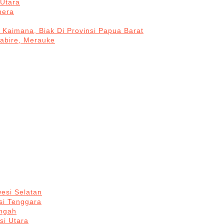
Utara
hera
 Kaimana, Biak Di Provinsi Papua Barat
Nabire, Merauke
esi Selatan
si Tenggara
engah
si Utara