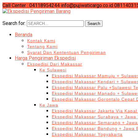
Call Center : 04118954244
info@pujiwaticargo.co.id
08114031
Search for:
Search
Beranda
Kontak Kami
Tentang Kami
Syarat Dan Kententuan Pengiriman
Harga Pengiriman Ekspedisi
Ekspedisi Dari Makassar
Ke Sulawesi
Ekspedisi Makassar Mamuju + Sulawes
Ekspedisi Makassar Kendari + Sulawe
Ekspedisi Makassar Palu +Sulawesi T
Ekspedisi Makassar Manado + Sulawes
Ekspedisi Makassar Gorontalo Cepat
Ke Jawa
Ekspedisi Makassar Jakarta Via Kapal
Ekspedisi Makassar Surabaya + Jawa 
Ekspedisi Makassar Semarang + Jawa
Ekspedisi Makassar Bandung + Jawa 
Ekspedisi Makassar Yogyakarta