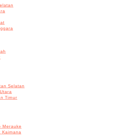
elatan
ara
at
nggara
gah
r
tan Selatan
 Utara
an Timur
re Merauke
k Kaimana