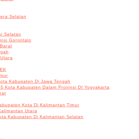
era Selatan
i Selatan
insi Gorontalo
 Barat
ngah
 Utara
BEK
imur
Kota Kabupaten Di Jawa Tengah
 5 Kota Kabupaten Dalam Provinsi DI Yogyakarta
rat
abupaten Kota Di Kalimantan Timur
Kalimantan Utara
ota Kabupaten Di Kalimantan Selatan