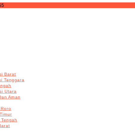
55
i Barat
si Tenggara
engah
i Utara
 Dan Aman
 Roro
Timur
 Tengah
Barat