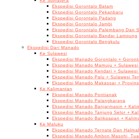
Ke Sumatera
Ekspedisi Gorontalo Batam
Ekspedisi Gorontalo Pekanbaru
Ekspedisi Gorontalo Padang
Ekspedisi Gorontalo Jambi
Ekspedisi Gorontalo Palembang Dan 
Ekspedisi Gorontalo Bandar Lampung
Ekspedisi Gorontalo Bengkulu
Ekspedisi Dari Manado
Ke Sulawesi
Ekspedisi Manado Gorontalo + Goront
Ekspedisi Manado Mamuju + Sulawesi
Ekspedisi Manado Kendari + Sulawesi
Ekspedisi Manado Palu + Sulawesi Te
Ekspedisi Manado Makassar + Provins
Ke Kalimantan
Ekspedisi Manado Pontianak
Ekspedisi Manado Palangkaraya
Ekspedisi Manado Banjarmasin + Kali
Ekspedisi Manado Tanjung Selor + Ka
Ekspedisi Manado Balikpapan + Kalim
Ke Maluku
Ekspedisi Manado Ternate Dan Halma
Ekspedisi Manado Ambon Masohi, Tua