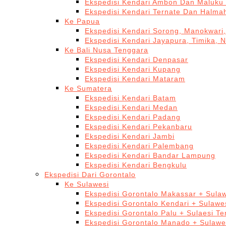
Ekspedisi Kendari Ambon Dan Maluku 
Ekspedisi Kendari Ternate Dan Halma
Ke Papua
Ekspedisi Kendari Sorong, Manokwari,
Ekspedisi Kendari Jayapura, Timika, 
Ke Bali Nusa Tenggara
Ekspedisi Kendari Denpasar
Ekspedisi Kendari Kupang
Ekspedisi Kendari Mataram
Ke Sumatera
Ekspedisi Kendari Batam
Ekspedisi Kendari Medan
Ekspedisi Kendari Padang
Ekspedisi Kendari Pekanbaru
Ekspedisi Kendari Jambi
Ekspedisi Kendari Palembang
Ekspedisi Kendari Bandar Lampung
Ekspedisi Kendari Bengkulu
Ekspedisi Dari Gorontalo
Ke Sulawesi
Ekspedisi Gorontalo Makassar + Sulaw
Ekspedisi Gorontalo Kendari + Sulawe
Ekspedisi Gorontalo Palu + Sulaesi T
Ekspedisi Gorontalo Manado + Sulawe