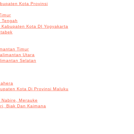
bupaten Kota Provinsi
Timur
a Tengah
5 Kabupaten Kota DI Yogyakarta
otabek
imantan Timur
Kalimantan Utara
limantan Selatan
mahera
upaten Kota Di Provinsi Maluku
, Nabire, Merauke
ri, Biak Dan Kaimana