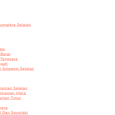
Sumatera Selatan
alo
 Barat
 Tenggara
ngah
i Sulawesi Selatan
mantan Selatan
limantan Utara
antan Timur
hera
l Dan Saumlaki