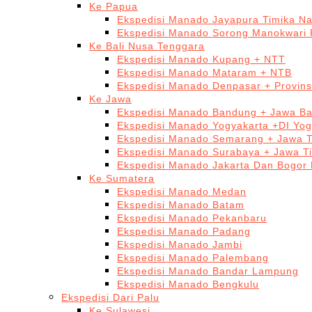
Ke Papua
Ekspedisi Manado Jayapura Timika N
Ekspedisi Manado Sorong Manokwari 
Ke Bali Nusa Tenggara
Ekspedisi Manado Kupang + NTT
Ekspedisi Manado Mataram + NTB
Ekspedisi Manado Denpasar + Provinsi
Ke Jawa
Ekspedisi Manado Bandung + Jawa Ba
Ekspedisi Manado Yogyakarta +DI Yog
Ekspedisi Manado Semarang + Jawa 
Ekspedisi Manado Surabaya + Jawa T
Ekspedisi Manado Jakarta Dan Bogor
Ke Sumatera
Ekspedisi Manado Medan
Ekspedisi Manado Batam
Ekspedisi Manado Pekanbaru
Ekspedisi Manado Padang
Ekspedisi Manado Jambi
Ekspedisi Manado Palembang
Ekspedisi Manado Bandar Lampung
Ekspedisi Manado Bengkulu
Ekspedisi Dari Palu
Ke Sulawesi