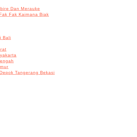
abire Dan Merauke
Fak Fak Kaimana Biak
 Bali
rat
yakarta
Tengah
imur
 Depok Tangerang Bekasi