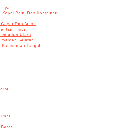
arnya
 Kapal Pelni Dan Kontainer
a Cepat Dan Aman
mantan Timur
alimantan Utara
limantan Selatan
n Kalimantan Tengah
a
arat
Utara
 Barat