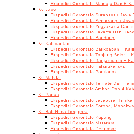
Ekspedisi Gorontalo Mamuju Dan 6 Ka
Ke Jawa
Ekspedisi Gorontalo Surabaya+ Jawa 
Ekspedisi Gorontalo Semarang + Jaw
Ekspedisi Gorontalo Yogyakarta Dan 
Ekspedisi Gorontalo Jakarta Dan Deb
Ekspedisi Gorontalo Bandung
Ke Kalimantan
Ekspedisi Gorontalo Balikpapan + Kal
Ekspedisi Gorontalo Tanjung Selor + 
Ekspedisi Gorontalo Banjarmasin + Ka
Ekspedisi Gorontalo Palangkaraya
Ekspedisi Gorontalo Pontianak
Ke Maluku
Ekspedisi Gorontalo Ternate Dan Hal
Ekspedisi Gorontalo Ambon Dan 4 Kab
Ke Papua
Ekspedisi Gorontalo Jayapura, Timika
Ekspedisi Gorontalo Sorong, Manokwa
Ke Bali Nusa Tenggara
Ekspedisi Gorontalo Kupang
Ekspedisi Gorontalo Mataram
Ekspedisi Gorontalo Denpasar