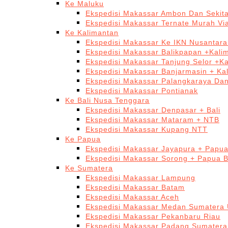
Ke Maluku
Ekspedisi Makassar Ambon Dan Sekit
Ekspedisi Makassar Ternate Murah Via
Ke Kalimantan
Ekspedisi Makassar Ke IKN Nusantar
Ekspedisi Makassar Balikpapan +Kali
Ekspedisi Makassar Tanjung Selor +K
Ekspedisi Makassar Banjarmasin + Ka
Ekspedisi Makassar Palangkaraya Da
Ekspedisi Makassar Pontianak
Ke Bali Nusa Tenggara
Ekspedisi Makassar Denpasar + Bali
Ekspedisi Makassar Mataram + NTB
Ekspedisi Makassar Kupang NTT
Ke Papua
Ekspedisi Makassar Jayapura + Papu
Ekspedisi Makassar Sorong + Papua B
Ke Sumatera
Ekspedisi Makassar Lampung
Ekspedisi Makassar Batam
Ekspedisi Makassar Aceh
Ekspedisi Makassar Medan Sumatera 
Ekspedisi Makassar Pekanbaru Riau
Ekspedisi Makassar Padang Sumatera