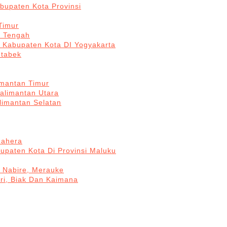
bupaten Kota Provinsi
Timur
a Tengah
5 Kabupaten Kota DI Yogyakarta
otabek
imantan Timur
Kalimantan Utara
limantan Selatan
mahera
upaten Kota Di Provinsi Maluku
, Nabire, Merauke
ri, Biak Dan Kaimana