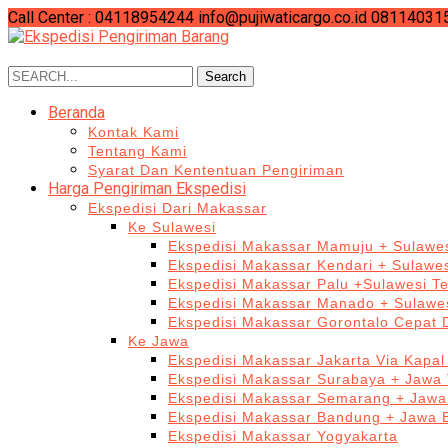
Call Center : 04118954244
info@pujiwaticargo.co.id
08114031
Search
Search
for:
Beranda
Kontak Kami
Tentang Kami
Syarat Dan Kententuan Pengiriman
Harga Pengiriman Ekspedisi
Ekspedisi Dari Makassar
Ke Sulawesi
Ekspedisi Makassar Mamuju + Sulawes
Ekspedisi Makassar Kendari + Sulawe
Ekspedisi Makassar Palu +Sulawesi T
Ekspedisi Makassar Manado + Sulawes
Ekspedisi Makassar Gorontalo Cepat
Ke Jawa
Ekspedisi Makassar Jakarta Via Kapal
Ekspedisi Makassar Surabaya + Jawa 
Ekspedisi Makassar Semarang + Jawa
Ekspedisi Makassar Bandung + Jawa 
Ekspedisi Makassar Yogyakarta