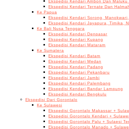
Ekspedisi Kendari Ambon Dan Maluku 
Ekspedisi Kendari Ternate Dan Halma
Ke Papua
Ekspedisi Kendari Sorong, Manokwari,
Ekspedisi Kendari Jayapura, Timika, 
Ke Bali Nusa Tenggara
Ekspedisi Kendari Denpasar
Ekspedisi Kendari Kupang
Ekspedisi Kendari Mataram
Ke Sumatera
Ekspedisi Kendari Batam
Ekspedisi Kendari Medan
Ekspedisi Kendari Padang
Ekspedisi Kendari Pekanbaru
Ekspedisi Kendari Jambi
Ekspedisi Kendari Palembang
Ekspedisi Kendari Bandar Lampung
Ekspedisi Kendari Bengkulu
Ekspedisi Dari Gorontalo
Ke Sulawesi
Ekspedisi Gorontalo Makassar + Sulaw
Ekspedisi Gorontalo Kendari + Sulawe
Ekspedisi Gorontalo Palu + Sulaesi T
Ekspedisi Gorontalo Manado + Sulawe