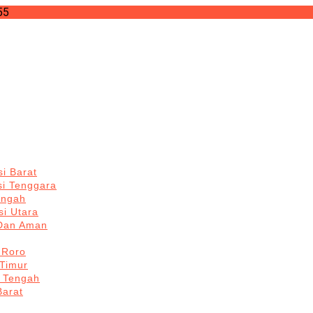
55
i Barat
si Tenggara
engah
i Utara
 Dan Aman
 Roro
Timur
 Tengah
Barat