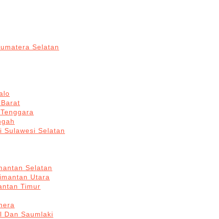
Sumatera Selatan
alo
 Barat
 Tenggara
ngah
i Sulawesi Selatan
mantan Selatan
limantan Utara
antan Timur
hera
l Dan Saumlaki