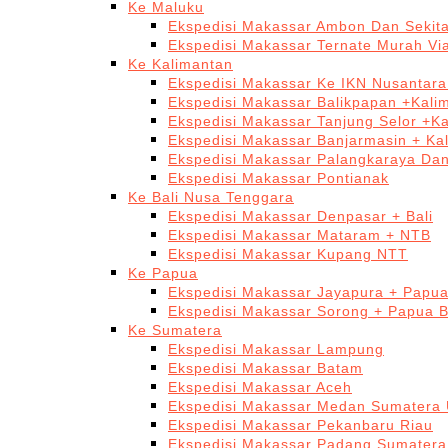
Ke Maluku
Ekspedisi Makassar Ambon Dan Sekit
Ekspedisi Makassar Ternate Murah Via
Ke Kalimantan
Ekspedisi Makassar Ke IKN Nusantar
Ekspedisi Makassar Balikpapan +Kali
Ekspedisi Makassar Tanjung Selor +K
Ekspedisi Makassar Banjarmasin + Ka
Ekspedisi Makassar Palangkaraya Da
Ekspedisi Makassar Pontianak
Ke Bali Nusa Tenggara
Ekspedisi Makassar Denpasar + Bali
Ekspedisi Makassar Mataram + NTB
Ekspedisi Makassar Kupang NTT
Ke Papua
Ekspedisi Makassar Jayapura + Papu
Ekspedisi Makassar Sorong + Papua B
Ke Sumatera
Ekspedisi Makassar Lampung
Ekspedisi Makassar Batam
Ekspedisi Makassar Aceh
Ekspedisi Makassar Medan Sumatera 
Ekspedisi Makassar Pekanbaru Riau
Ekspedisi Makassar Padang Sumatera