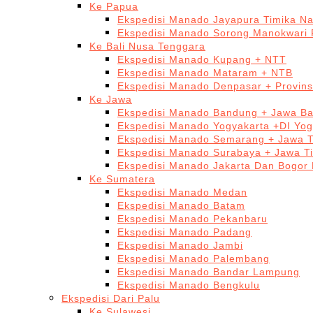
Ke Papua
Ekspedisi Manado Jayapura Timika N
Ekspedisi Manado Sorong Manokwari 
Ke Bali Nusa Tenggara
Ekspedisi Manado Kupang + NTT
Ekspedisi Manado Mataram + NTB
Ekspedisi Manado Denpasar + Provinsi
Ke Jawa
Ekspedisi Manado Bandung + Jawa Ba
Ekspedisi Manado Yogyakarta +DI Yog
Ekspedisi Manado Semarang + Jawa 
Ekspedisi Manado Surabaya + Jawa T
Ekspedisi Manado Jakarta Dan Bogor
Ke Sumatera
Ekspedisi Manado Medan
Ekspedisi Manado Batam
Ekspedisi Manado Pekanbaru
Ekspedisi Manado Padang
Ekspedisi Manado Jambi
Ekspedisi Manado Palembang
Ekspedisi Manado Bandar Lampung
Ekspedisi Manado Bengkulu
Ekspedisi Dari Palu
Ke Sulawesi