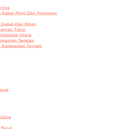
arnya
 Kapal Pelni Dan Kontainer
a Cepat Dan Aman
mantan Timur
alimantan Utara
limantan Selatan
n Kalimantan Tengah
a
arat
Utara
 Barat