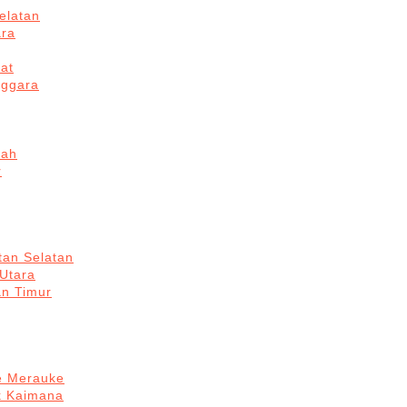
elatan
ara
at
nggara
gah
r
tan Selatan
 Utara
an Timur
re Merauke
k Kaimana