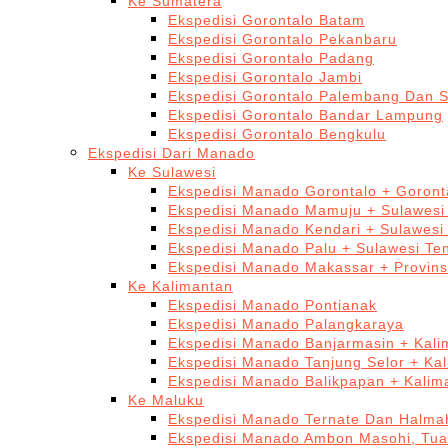
Ke Sumatera
Ekspedisi Gorontalo Batam
Ekspedisi Gorontalo Pekanbaru
Ekspedisi Gorontalo Padang
Ekspedisi Gorontalo Jambi
Ekspedisi Gorontalo Palembang Dan 
Ekspedisi Gorontalo Bandar Lampung
Ekspedisi Gorontalo Bengkulu
Ekspedisi Dari Manado
Ke Sulawesi
Ekspedisi Manado Gorontalo + Goront
Ekspedisi Manado Mamuju + Sulawesi
Ekspedisi Manado Kendari + Sulawesi
Ekspedisi Manado Palu + Sulawesi Te
Ekspedisi Manado Makassar + Provins
Ke Kalimantan
Ekspedisi Manado Pontianak
Ekspedisi Manado Palangkaraya
Ekspedisi Manado Banjarmasin + Kali
Ekspedisi Manado Tanjung Selor + Ka
Ekspedisi Manado Balikpapan + Kalim
Ke Maluku
Ekspedisi Manado Ternate Dan Halma
Ekspedisi Manado Ambon Masohi, Tua