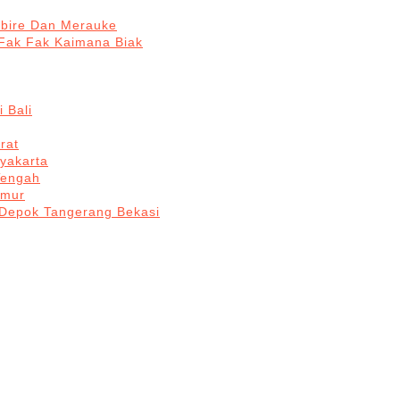
abire Dan Merauke
Fak Fak Kaimana Biak
 Bali
rat
yakarta
Tengah
imur
 Depok Tangerang Bekasi