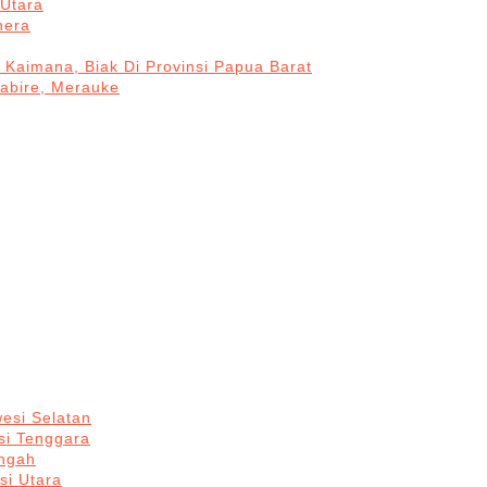
Utara
hera
 Kaimana, Biak Di Provinsi Papua Barat
Nabire, Merauke
esi Selatan
si Tenggara
engah
si Utara