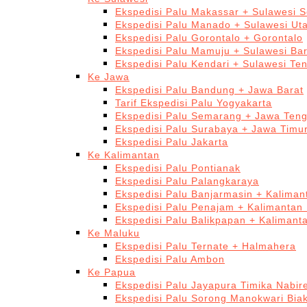
Ekspedisi Palu Makassar + Sulawesi S
Ekspedisi Palu Manado + Sulawesi Ut
Ekspedisi Palu Gorontalo + Gorontalo
Ekspedisi Palu Mamuju + Sulawesi Bar
Ekspedisi Palu Kendari + Sulawesi Te
Ke Jawa
Ekspedisi Palu Bandung + Jawa Barat
Tarif Ekspedisi Palu Yogyakarta
Ekspedisi Palu Semarang + Jawa Ten
Ekspedisi Palu Surabaya + Jawa Timu
Ekspedisi Palu Jakarta
Ke Kalimantan
Ekspedisi Palu Pontianak
Ekspedisi Palu Palangkaraya
Ekspedisi Palu Banjarmasin + Kaliman
Ekspedisi Palu Penajam + Kalimantan
Ekspedisi Palu Balikpapan + Kalimant
Ke Maluku
Ekspedisi Palu Ternate + Halmahera
Ekspedisi Palu Ambon
Ke Papua
Ekspedisi Palu Jayapura Timika Nabi
Ekspedisi Palu Sorong Manokwari Bia