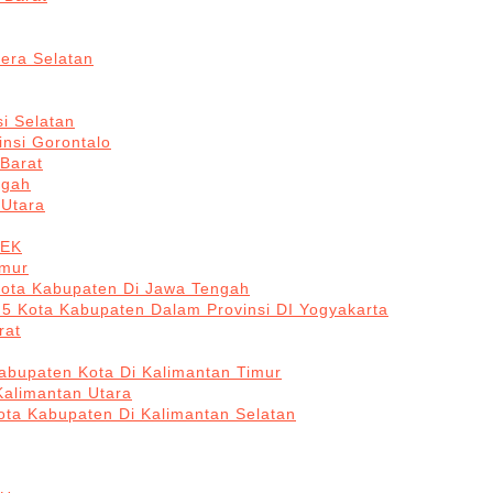
era Selatan
i Selatan
insi Gorontalo
 Barat
ngah
 Utara
BEK
imur
Kota Kabupaten Di Jawa Tengah
 5 Kota Kabupaten Dalam Provinsi DI Yogyakarta
rat
abupaten Kota Di Kalimantan Timur
Kalimantan Utara
ota Kabupaten Di Kalimantan Selatan