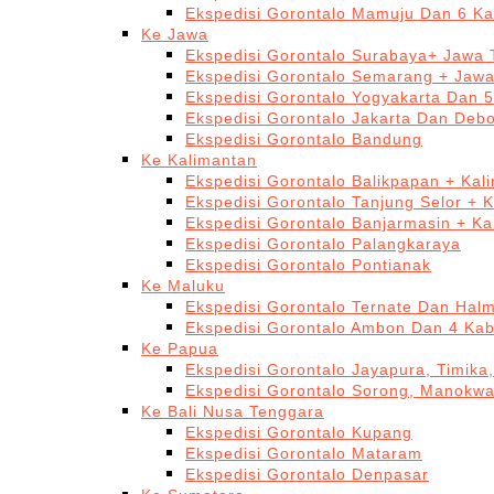
Ekspedisi Gorontalo Mamuju Dan 6 Ka
Ke Jawa
Ekspedisi Gorontalo Surabaya+ Jawa 
Ekspedisi Gorontalo Semarang + Jaw
Ekspedisi Gorontalo Yogyakarta Dan 
Ekspedisi Gorontalo Jakarta Dan Deb
Ekspedisi Gorontalo Bandung
Ke Kalimantan
Ekspedisi Gorontalo Balikpapan + Kal
Ekspedisi Gorontalo Tanjung Selor + 
Ekspedisi Gorontalo Banjarmasin + Ka
Ekspedisi Gorontalo Palangkaraya
Ekspedisi Gorontalo Pontianak
Ke Maluku
Ekspedisi Gorontalo Ternate Dan Hal
Ekspedisi Gorontalo Ambon Dan 4 Kab
Ke Papua
Ekspedisi Gorontalo Jayapura, Timika
Ekspedisi Gorontalo Sorong, Manokwa
Ke Bali Nusa Tenggara
Ekspedisi Gorontalo Kupang
Ekspedisi Gorontalo Mataram
Ekspedisi Gorontalo Denpasar