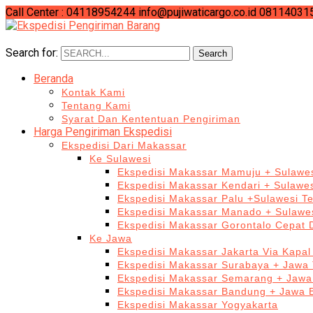
Call Center : 04118954244
info@pujiwaticargo.co.id
08114031
Search for:
Search
Beranda
Kontak Kami
Tentang Kami
Syarat Dan Kententuan Pengiriman
Harga Pengiriman Ekspedisi
Ekspedisi Dari Makassar
Ke Sulawesi
Ekspedisi Makassar Mamuju + Sulawes
Ekspedisi Makassar Kendari + Sulawe
Ekspedisi Makassar Palu +Sulawesi T
Ekspedisi Makassar Manado + Sulawes
Ekspedisi Makassar Gorontalo Cepat
Ke Jawa
Ekspedisi Makassar Jakarta Via Kapal
Ekspedisi Makassar Surabaya + Jawa 
Ekspedisi Makassar Semarang + Jawa
Ekspedisi Makassar Bandung + Jawa 
Ekspedisi Makassar Yogyakarta