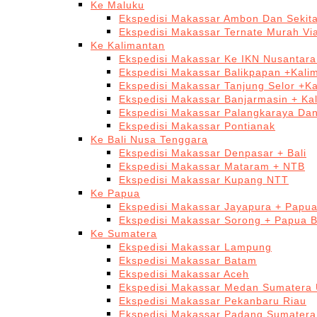
Ke Maluku
Ekspedisi Makassar Ambon Dan Sekit
Ekspedisi Makassar Ternate Murah Via
Ke Kalimantan
Ekspedisi Makassar Ke IKN Nusantar
Ekspedisi Makassar Balikpapan +Kali
Ekspedisi Makassar Tanjung Selor +K
Ekspedisi Makassar Banjarmasin + Ka
Ekspedisi Makassar Palangkaraya Da
Ekspedisi Makassar Pontianak
Ke Bali Nusa Tenggara
Ekspedisi Makassar Denpasar + Bali
Ekspedisi Makassar Mataram + NTB
Ekspedisi Makassar Kupang NTT
Ke Papua
Ekspedisi Makassar Jayapura + Papu
Ekspedisi Makassar Sorong + Papua B
Ke Sumatera
Ekspedisi Makassar Lampung
Ekspedisi Makassar Batam
Ekspedisi Makassar Aceh
Ekspedisi Makassar Medan Sumatera 
Ekspedisi Makassar Pekanbaru Riau
Ekspedisi Makassar Padang Sumatera