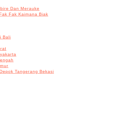
abire Dan Merauke
Fak Fak Kaimana Biak
 Bali
rat
yakarta
Tengah
imur
 Depok Tangerang Bekasi