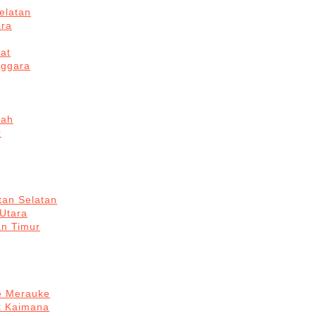
elatan
ara
at
nggara
gah
r
tan Selatan
 Utara
an Timur
re Merauke
k Kaimana