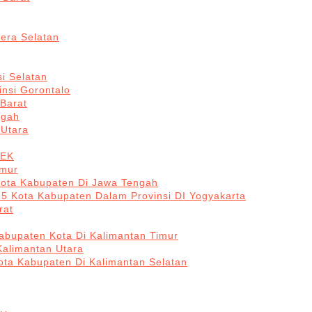
era Selatan
i Selatan
insi Gorontalo
 Barat
ngah
 Utara
BEK
imur
Kota Kabupaten Di Jawa Tengah
 5 Kota Kabupaten Dalam Provinsi DI Yogyakarta
rat
abupaten Kota Di Kalimantan Timur
Kalimantan Utara
ota Kabupaten Di Kalimantan Selatan