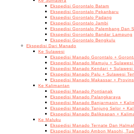
Ke Sumatera
Ekspedisi Gorontalo Batam
Ekspedisi Gorontalo Pekanbaru
Ekspedisi Gorontalo Padang
Ekspedisi Gorontalo Jambi
Ekspedisi Gorontalo Palembang Dan 
Ekspedisi Gorontalo Bandar Lampung
Ekspedisi Gorontalo Bengkulu
Ekspedisi Dari Manado
Ke Sulawesi
Ekspedisi Manado Gorontalo + Goront
Ekspedisi Manado Mamuju + Sulawesi
Ekspedisi Manado Kendari + Sulawesi
Ekspedisi Manado Palu + Sulawesi Te
Ekspedisi Manado Makassar + Provins
Ke Kalimantan
Ekspedisi Manado Pontianak
Ekspedisi Manado Palangkaraya
Ekspedisi Manado Banjarmasin + Kali
Ekspedisi Manado Tanjung Selor + Ka
Ekspedisi Manado Balikpapan + Kalim
Ke Maluku
Ekspedisi Manado Ternate Dan Halma
Ekspedisi Manado Ambon Masohi, Tua