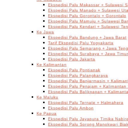
Ekspedisi Palu Makassar + Sulawesi S
Ekspedisi Palu Manado + Sulawesi Ut
Ekspedisi Palu Gorontalo + Gorontalo
Ekspedisi Palu Mamuju + Sulawesi Bar
Ekspedisi Palu Kendari + Sulawesi Te
Ke Jawa
Ekspedisi Palu Bandung + Jawa Barat
Tarif Ekspedisi Palu Yogyakarta
Ekspedisi Palu Semarang + Jawa Ten
Ekspedisi Palu Surabaya + Jawa Timu
Ekspedisi Palu Jakarta
Ke Kalimantan
Ekspedisi Palu Pontianak
Ekspedisi Palu Palangkaraya
Ekspedisi Palu Banjarmasin + Kaliman
Ekspedisi Palu Penajam + Kalimantan
Ekspedisi Palu Balikpapan + Kalimant
Ke Maluku
Ekspedisi Palu Ternate + Halmahera
Ekspedisi Palu Ambon
Ke Papua
Ekspedisi Palu Jayapura Timika Nabi
Ekspedisi Palu Sorong Manokwari Bia