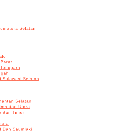
Sumatera Selatan
alo
 Barat
 Tenggara
ngah
i Sulawesi Selatan
mantan Selatan
limantan Utara
antan Timur
hera
l Dan Saumlaki