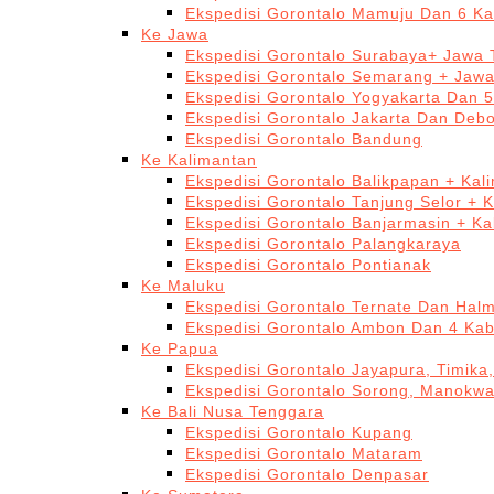
Ekspedisi Gorontalo Mamuju Dan 6 Ka
Ke Jawa
Ekspedisi Gorontalo Surabaya+ Jawa 
Ekspedisi Gorontalo Semarang + Jaw
Ekspedisi Gorontalo Yogyakarta Dan 
Ekspedisi Gorontalo Jakarta Dan Deb
Ekspedisi Gorontalo Bandung
Ke Kalimantan
Ekspedisi Gorontalo Balikpapan + Kal
Ekspedisi Gorontalo Tanjung Selor + 
Ekspedisi Gorontalo Banjarmasin + Ka
Ekspedisi Gorontalo Palangkaraya
Ekspedisi Gorontalo Pontianak
Ke Maluku
Ekspedisi Gorontalo Ternate Dan Hal
Ekspedisi Gorontalo Ambon Dan 4 Kab
Ke Papua
Ekspedisi Gorontalo Jayapura, Timika
Ekspedisi Gorontalo Sorong, Manokwa
Ke Bali Nusa Tenggara
Ekspedisi Gorontalo Kupang
Ekspedisi Gorontalo Mataram
Ekspedisi Gorontalo Denpasar