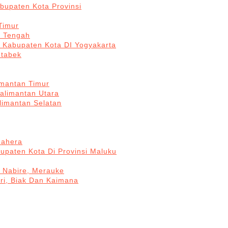
bupaten Kota Provinsi
Timur
a Tengah
5 Kabupaten Kota DI Yogyakarta
otabek
imantan Timur
Kalimantan Utara
limantan Selatan
mahera
upaten Kota Di Provinsi Maluku
, Nabire, Merauke
ri, Biak Dan Kaimana