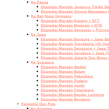
Ke Papua
Ekspedisi Manado Jayapura Timika N
Ekspedisi Manado Sorong Manokwari 
Ke Bali Nusa Tenggara
Ekspedisi Manado Kupang + NTT
Ekspedisi Manado Mataram + NTB
Ekspedisi Manado Denpasar + Provinsi
Ke Jawa
Ekspedisi Manado Bandung + Jawa Ba
Ekspedisi Manado Yogyakarta +DI Yog
Ekspedisi Manado Semarang + Jawa 
Ekspedisi Manado Surabaya + Jawa T
Ekspedisi Manado Jakarta Dan Bogor
Ke Sumatera
Ekspedisi Manado Medan
Ekspedisi Manado Batam
Ekspedisi Manado Pekanbaru
Ekspedisi Manado Padang
Ekspedisi Manado Jambi
Ekspedisi Manado Palembang
Ekspedisi Manado Bandar Lampung
Ekspedisi Manado Bengkulu
Ekspedisi Dari Palu
Ke Sulawesi