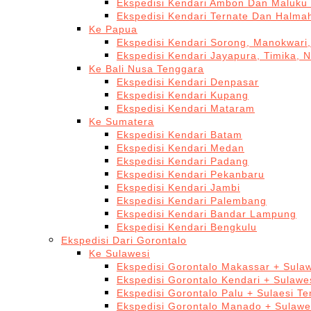
Ekspedisi Kendari Ambon Dan Maluku 
Ekspedisi Kendari Ternate Dan Halma
Ke Papua
Ekspedisi Kendari Sorong, Manokwari,
Ekspedisi Kendari Jayapura, Timika, 
Ke Bali Nusa Tenggara
Ekspedisi Kendari Denpasar
Ekspedisi Kendari Kupang
Ekspedisi Kendari Mataram
Ke Sumatera
Ekspedisi Kendari Batam
Ekspedisi Kendari Medan
Ekspedisi Kendari Padang
Ekspedisi Kendari Pekanbaru
Ekspedisi Kendari Jambi
Ekspedisi Kendari Palembang
Ekspedisi Kendari Bandar Lampung
Ekspedisi Kendari Bengkulu
Ekspedisi Dari Gorontalo
Ke Sulawesi
Ekspedisi Gorontalo Makassar + Sulaw
Ekspedisi Gorontalo Kendari + Sulawe
Ekspedisi Gorontalo Palu + Sulaesi T
Ekspedisi Gorontalo Manado + Sulawe