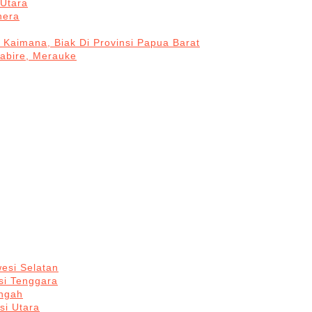
Utara
hera
 Kaimana, Biak Di Provinsi Papua Barat
Nabire, Merauke
esi Selatan
si Tenggara
engah
si Utara