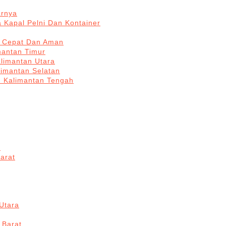
arnya
 Kapal Pelni Dan Kontainer
a Cepat Dan Aman
mantan Timur
alimantan Utara
limantan Selatan
n Kalimantan Tengah
a
arat
Utara
 Barat