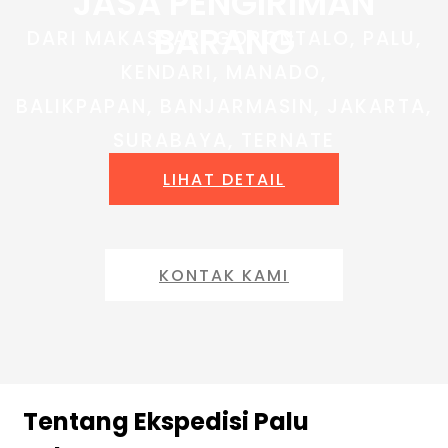
JASA PENGIRIMAN
BARANG
DARI MAKASSAR, GORONTALO, PALU,
KENDARI, MANADO,
BALIKPAPAN, BANJARMASIN, JAKARTA,
SURABAYA, TERNATE
LIHAT DETAIL
KONTAK KAMI
Tentang Ekspedisi Palu