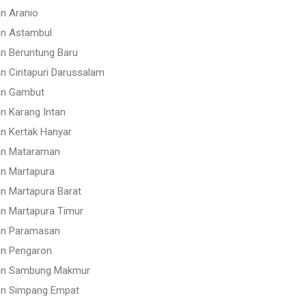
an Aranio
an Astambul
an Beruntung Baru
an Cintapuri Darussalam
tan Gambut
an Karang Intan
an Kertak Hanyar
tan Mataraman
an Martapura
an Martapura Barat
an Martapura Timur
tan Paramasan
an Pengaron
atan Sambung Makmur
tan Simpang Empat