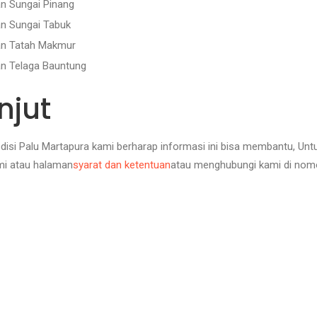
an Sungai Pinang
an Sungai Tabuk
tan Tatah Makmur
an Telaga Bauntung
njut
si Palu Martapura kami berharap informasi ini bisa membantu, Untuk i
mi atau halaman
syarat dan ketentuan
atau menghubungi kami di nomor