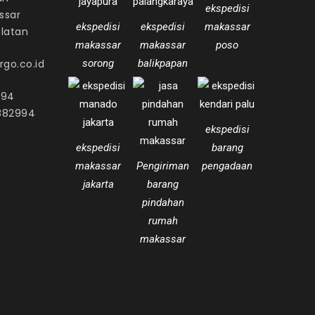
ekspedisi
ssar
ekspedisi
ekspedisi
makassar
elatan
makassar
makassar
poso
go.co.id
sorong
balikpapan
994
882994
ekspedisi
ekspedisi
barang
makassar
Pengiriman
pengadaan
jakarta
barang
pindahan
rumah
makassar