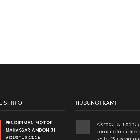
L & INFO
HUBUNGI KAMI
PENGIRIMAN MOTOR
Alamat: JL. Perintis
MAKASSAR AMBON 31
kemerdekaan km.1
AGUSTUS 2025
No.14-15 Kecamat