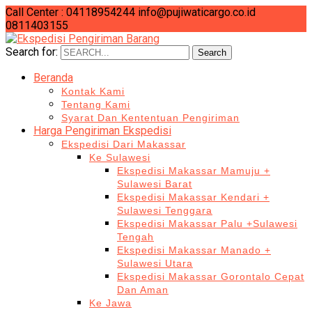
Call Center : 04118954244
info@pujiwaticargo.co.id
0811403155
Search for:
Search
Beranda
Kontak Kami
Tentang Kami
Syarat Dan Kententuan Pengiriman
Harga Pengiriman Ekspedisi
Ekspedisi Dari Makassar
Ke Sulawesi
Ekspedisi Makassar Mamuju +
Sulawesi Barat
Ekspedisi Makassar Kendari +
Sulawesi Tenggara
Ekspedisi Makassar Palu +Sulawesi
Tengah
Ekspedisi Makassar Manado +
Sulawesi Utara
Ekspedisi Makassar Gorontalo Cepat
Dan Aman
Ke Jawa