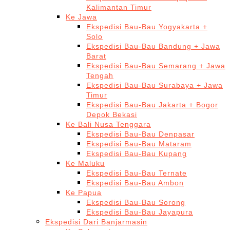
Kalimantan Timur
Ke Jawa
Ekspedisi Bau-Bau Yogyakarta +
Solo
Ekspedisi Bau-Bau Bandung + Jawa
Barat
Ekspedisi Bau-Bau Semarang + Jawa
Tengah
Ekspedisi Bau-Bau Surabaya + Jawa
Timur
Ekspedisi Bau-Bau Jakarta + Bogor
Depok Bekasi
Ke Bali Nusa Tenggara
Ekspedisi Bau-Bau Denpasar
Ekspedisi Bau-Bau Mataram
Ekspedisi Bau-Bau Kupang
Ke Maluku
Ekspedisi Bau-Bau Ternate
Ekspedisi Bau-Bau Ambon
Ke Papua
Ekspedisi Bau-Bau Sorong
Ekspedisi Bau-Bau Jayapura
Ekspedisi Dari Banjarmasin