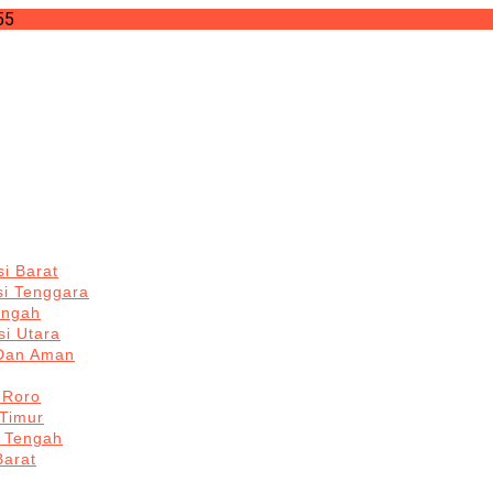
55
i Barat
si Tenggara
engah
i Utara
 Dan Aman
 Roro
Timur
 Tengah
Barat