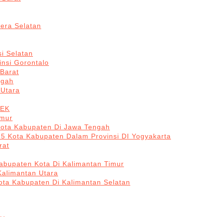
era Selatan
i Selatan
insi Gorontalo
 Barat
ngah
 Utara
BEK
imur
Kota Kabupaten Di Jawa Tengah
 5 Kota Kabupaten Dalam Provinsi DI Yogyakarta
rat
abupaten Kota Di Kalimantan Timur
Kalimantan Utara
ota Kabupaten Di Kalimantan Selatan