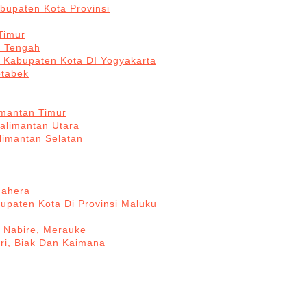
bupaten Kota Provinsi
Timur
a Tengah
5 Kabupaten Kota DI Yogyakarta
otabek
imantan Timur
Kalimantan Utara
limantan Selatan
mahera
upaten Kota Di Provinsi Maluku
, Nabire, Merauke
ri, Biak Dan Kaimana