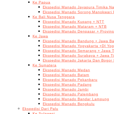
Ke Papua
Ekspedisi Manado Jayapura Timika N
Ekspedisi Manado Sorong Manokwari 
Ke Bali Nusa Tenggara
Ekspedisi Manado Kupang + NTT
Ekspedisi Manado Mataram + NTB
Ekspedisi Manado Denpasar + Provinsi
Ke Jawa
Ekspedisi Manado Bandung + Jawa Ba
Ekspedisi Manado Yogyakarta +DI Yog
Ekspedisi Manado Semarang + Jawa 
Ekspedisi Manado Surabaya + Jawa T
Ekspedisi Manado Jakarta Dan Bogor
Ke Sumatera
Ekspedisi Manado Medan
Ekspedisi Manado Batam
Ekspedisi Manado Pekanbaru
Ekspedisi Manado Padang
Ekspedisi Manado Jambi
Ekspedisi Manado Palembang
Ekspedisi Manado Bandar Lampung
Ekspedisi Manado Bengkulu
Ekspedisi Dari Palu
Ke Sulawesi