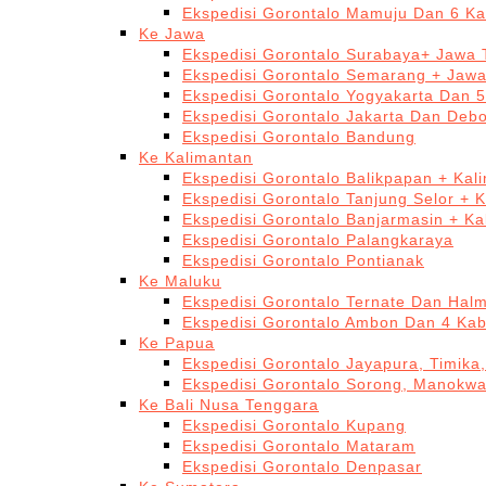
Ekspedisi Gorontalo Mamuju Dan 6 Ka
Ke Jawa
Ekspedisi Gorontalo Surabaya+ Jawa 
Ekspedisi Gorontalo Semarang + Jaw
Ekspedisi Gorontalo Yogyakarta Dan 
Ekspedisi Gorontalo Jakarta Dan Deb
Ekspedisi Gorontalo Bandung
Ke Kalimantan
Ekspedisi Gorontalo Balikpapan + Kal
Ekspedisi Gorontalo Tanjung Selor + 
Ekspedisi Gorontalo Banjarmasin + Ka
Ekspedisi Gorontalo Palangkaraya
Ekspedisi Gorontalo Pontianak
Ke Maluku
Ekspedisi Gorontalo Ternate Dan Hal
Ekspedisi Gorontalo Ambon Dan 4 Kab
Ke Papua
Ekspedisi Gorontalo Jayapura, Timika
Ekspedisi Gorontalo Sorong, Manokwa
Ke Bali Nusa Tenggara
Ekspedisi Gorontalo Kupang
Ekspedisi Gorontalo Mataram
Ekspedisi Gorontalo Denpasar