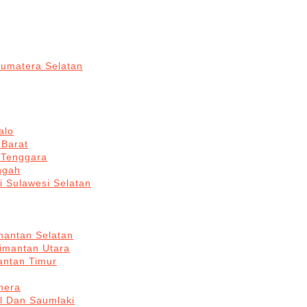
Sumatera Selatan
alo
 Barat
 Tenggara
ngah
i Sulawesi Selatan
mantan Selatan
limantan Utara
antan Timur
hera
l Dan Saumlaki