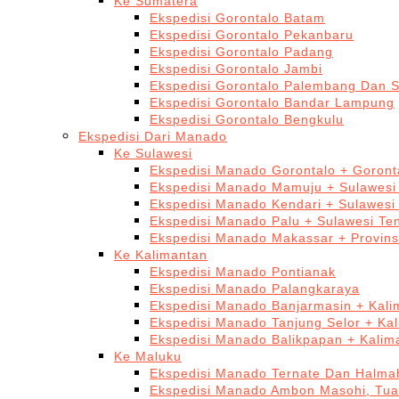
Ke Sumatera
Ekspedisi Gorontalo Batam
Ekspedisi Gorontalo Pekanbaru
Ekspedisi Gorontalo Padang
Ekspedisi Gorontalo Jambi
Ekspedisi Gorontalo Palembang Dan 
Ekspedisi Gorontalo Bandar Lampung
Ekspedisi Gorontalo Bengkulu
Ekspedisi Dari Manado
Ke Sulawesi
Ekspedisi Manado Gorontalo + Goront
Ekspedisi Manado Mamuju + Sulawesi
Ekspedisi Manado Kendari + Sulawesi
Ekspedisi Manado Palu + Sulawesi Te
Ekspedisi Manado Makassar + Provins
Ke Kalimantan
Ekspedisi Manado Pontianak
Ekspedisi Manado Palangkaraya
Ekspedisi Manado Banjarmasin + Kali
Ekspedisi Manado Tanjung Selor + Ka
Ekspedisi Manado Balikpapan + Kalim
Ke Maluku
Ekspedisi Manado Ternate Dan Halma
Ekspedisi Manado Ambon Masohi, Tua