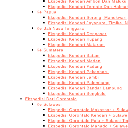
Ekspedisi Kendari Ambon Dan Maluku 
Ekspedisi Kendari Ternate Dan Halma
Ke Papua
Ekspedisi Kendari Sorong, Manokwari,
Ekspedisi Kendari Jayapura, Timika, 
Ke Bali Nusa Tenggara
Ekspedisi Kendari Denpasar
Ekspedisi Kendari Kupang
Ekspedisi Kendari Mataram
Ke Sumatera
Ekspedisi Kendari Batam
Ekspedisi Kendari Medan
Ekspedisi Kendari Padang
Ekspedisi Kendari Pekanbaru
Ekspedisi Kendari Jambi
Ekspedisi Kendari Palembang
Ekspedisi Kendari Bandar Lampung
Ekspedisi Kendari Bengkulu
Ekspedisi Dari Gorontalo
Ke Sulawesi
Ekspedisi Gorontalo Makassar + Sulaw
Ekspedisi Gorontalo Kendari + Sulawe
Ekspedisi Gorontalo Palu + Sulaesi T
Ekspedisi Gorontalo Manado + Sulawe