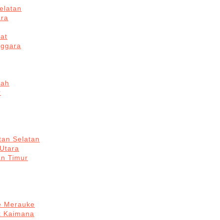
elatan
ara
at
nggara
gah
r
tan Selatan
 Utara
an Timur
re Merauke
k Kaimana