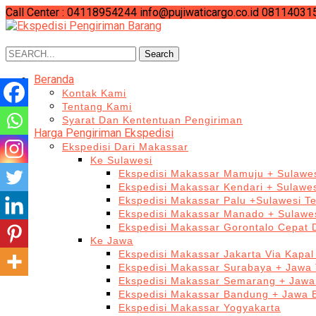
Call Center : 04118954244
info@pujiwaticargo.co.id
08114031
Search
Search
for:
Beranda
Kontak Kami
Tentang Kami
Syarat Dan Kententuan Pengiriman
Harga Pengiriman Ekspedisi
Ekspedisi Dari Makassar
Ke Sulawesi
Ekspedisi Makassar Mamuju + Sulawes
Ekspedisi Makassar Kendari + Sulawe
Ekspedisi Makassar Palu +Sulawesi T
Ekspedisi Makassar Manado + Sulawes
Ekspedisi Makassar Gorontalo Cepat
Ke Jawa
Ekspedisi Makassar Jakarta Via Kapal
Ekspedisi Makassar Surabaya + Jawa 
Ekspedisi Makassar Semarang + Jawa
Ekspedisi Makassar Bandung + Jawa 
Ekspedisi Makassar Yogyakarta