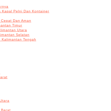
arnya
 Kapal Pelni Dan Kontainer
a Cepat Dan Aman
mantan Timur
alimantan Utara
limantan Selatan
n Kalimantan Tengah
a
arat
Utara
 Barat