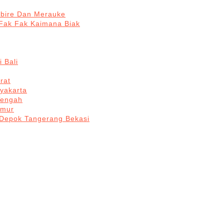
abire Dan Merauke
Fak Fak Kaimana Biak
 Bali
rat
yakarta
Tengah
imur
 Depok Tangerang Bekasi