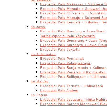
Ekspedisi Palu Makassar + Sulawesi S
Ekspedisi Palu Manado + Sulawesi Ut
Ekspedisi Palu Gorontalo + Gorontalo
Ekspedisi Palu Mamuju + Sulawesi Bar
Ekspedisi Palu Kendari + Sulawesi Te
Ke Jawa
Ekspedisi Palu Bandung + Jawa Barat
Tarif Ekspedisi Palu Yogyakarta
Ekspedisi Palu Semarang + Jawa Ten
Ekspedisi Palu Surabaya + Jawa Timu
Ekspedisi Palu Jakarta
Ke Kalimantan
Ekspedisi Palu Pontianak
Ekspedisi Palu Palangkaraya
Ekspedisi Palu Banjarmasin + Kaliman
Ekspedisi Palu Penajam + Kalimantan
Ekspedisi Palu Balikpapan + Kalimant
Ke Maluku
Ekspedisi Palu Ternate + Halmahera
Ekspedisi Palu Ambon
Ke Papua
Ekspedisi Palu Jayapura Timika Nabi
Ekspedisi Palu Sorong Manokwari Bia