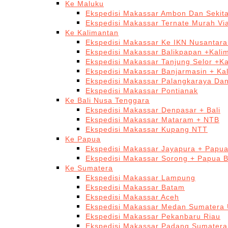
Ke Maluku
Ekspedisi Makassar Ambon Dan Sekit
Ekspedisi Makassar Ternate Murah Via
Ke Kalimantan
Ekspedisi Makassar Ke IKN Nusantar
Ekspedisi Makassar Balikpapan +Kali
Ekspedisi Makassar Tanjung Selor +K
Ekspedisi Makassar Banjarmasin + Ka
Ekspedisi Makassar Palangkaraya Da
Ekspedisi Makassar Pontianak
Ke Bali Nusa Tenggara
Ekspedisi Makassar Denpasar + Bali
Ekspedisi Makassar Mataram + NTB
Ekspedisi Makassar Kupang NTT
Ke Papua
Ekspedisi Makassar Jayapura + Papu
Ekspedisi Makassar Sorong + Papua B
Ke Sumatera
Ekspedisi Makassar Lampung
Ekspedisi Makassar Batam
Ekspedisi Makassar Aceh
Ekspedisi Makassar Medan Sumatera 
Ekspedisi Makassar Pekanbaru Riau
Ekspedisi Makassar Padang Sumatera