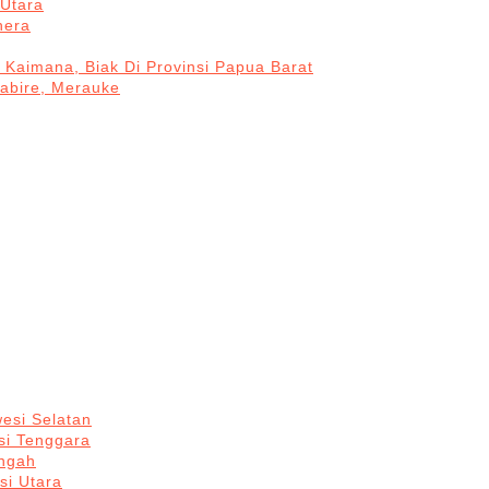
Utara
hera
 Kaimana, Biak Di Provinsi Papua Barat
Nabire, Merauke
esi Selatan
si Tenggara
engah
si Utara