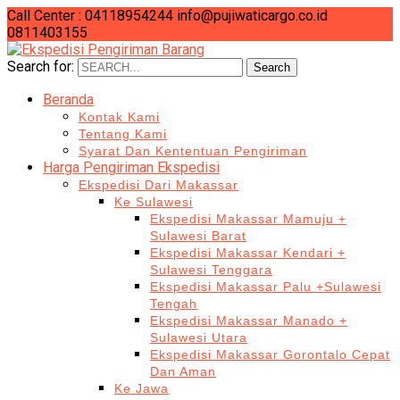
Call Center : 04118954244
info@pujiwaticargo.co.id
0811403155
Search for:
Search
Beranda
Kontak Kami
Tentang Kami
Syarat Dan Kententuan Pengiriman
Harga Pengiriman Ekspedisi
Ekspedisi Dari Makassar
Ke Sulawesi
Ekspedisi Makassar Mamuju +
Sulawesi Barat
Ekspedisi Makassar Kendari +
Sulawesi Tenggara
Ekspedisi Makassar Palu +Sulawesi
Tengah
Ekspedisi Makassar Manado +
Sulawesi Utara
Ekspedisi Makassar Gorontalo Cepat
Dan Aman
Ke Jawa