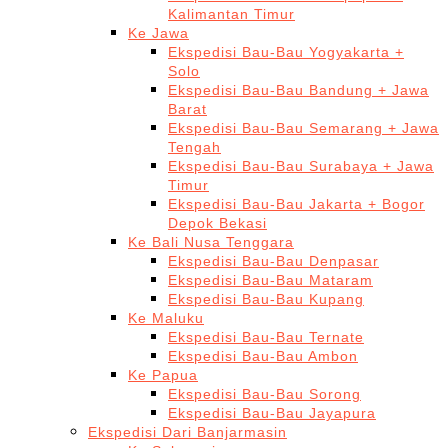
Kalimantan Timur
Ke Jawa
Ekspedisi Bau-Bau Yogyakarta +
Solo
Ekspedisi Bau-Bau Bandung + Jawa
Barat
Ekspedisi Bau-Bau Semarang + Jawa
Tengah
Ekspedisi Bau-Bau Surabaya + Jawa
Timur
Ekspedisi Bau-Bau Jakarta + Bogor
Depok Bekasi
Ke Bali Nusa Tenggara
Ekspedisi Bau-Bau Denpasar
Ekspedisi Bau-Bau Mataram
Ekspedisi Bau-Bau Kupang
Ke Maluku
Ekspedisi Bau-Bau Ternate
Ekspedisi Bau-Bau Ambon
Ke Papua
Ekspedisi Bau-Bau Sorong
Ekspedisi Bau-Bau Jayapura
Ekspedisi Dari Banjarmasin