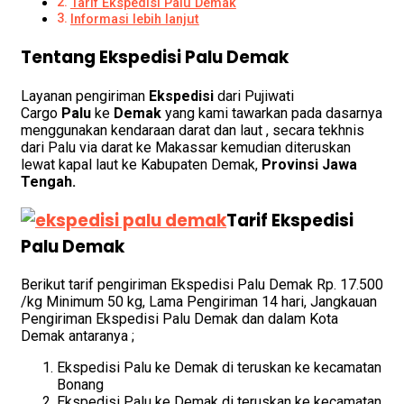
Tarif Ekspedisi Palu Demak
Informasi lebih lanjut
Tentang Ekspedisi Palu Demak
Layanan pengiriman
Ekspedisi
dari Pujiwati
Cargo
Palu
ke
Demak
yang kami tawarkan pada dasarnya
menggunakan kendaraan darat dan laut , secara tekhnis
dari Palu via darat ke Makassar kemudian diteruskan
lewat kapal laut ke Kabupaten Demak
,
Provinsi Jawa
Tengah.
Tarif Ekspedisi
Palu Demak
Berikut tarif pengiriman Ekspedisi Palu Demak Rp. 17.500
/kg Minimum 50 kg, Lama Pengiriman 14 hari, Jangkauan
Pengiriman Ekspedisi Palu Demak dan dalam Kota
Demak antaranya ;
Ekspedisi Palu ke Demak di teruskan ke kecamatan
Bonang
Ekspedisi Palu ke Demak di teruskan ke kecamatan