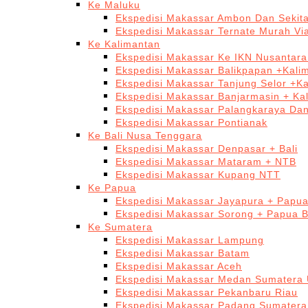
Ke Maluku
Ekspedisi Makassar Ambon Dan Sekit
Ekspedisi Makassar Ternate Murah Via
Ke Kalimantan
Ekspedisi Makassar Ke IKN Nusantar
Ekspedisi Makassar Balikpapan +Kali
Ekspedisi Makassar Tanjung Selor +K
Ekspedisi Makassar Banjarmasin + Ka
Ekspedisi Makassar Palangkaraya Da
Ekspedisi Makassar Pontianak
Ke Bali Nusa Tenggara
Ekspedisi Makassar Denpasar + Bali
Ekspedisi Makassar Mataram + NTB
Ekspedisi Makassar Kupang NTT
Ke Papua
Ekspedisi Makassar Jayapura + Papu
Ekspedisi Makassar Sorong + Papua B
Ke Sumatera
Ekspedisi Makassar Lampung
Ekspedisi Makassar Batam
Ekspedisi Makassar Aceh
Ekspedisi Makassar Medan Sumatera 
Ekspedisi Makassar Pekanbaru Riau
Ekspedisi Makassar Padang Sumatera