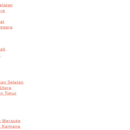
elatan
ara
at
nggara
gah
r
tan Selatan
 Utara
an Timur
re Merauke
k Kaimana