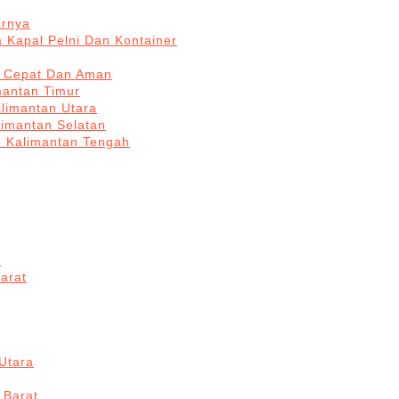
arnya
 Kapal Pelni Dan Kontainer
a Cepat Dan Aman
mantan Timur
alimantan Utara
limantan Selatan
n Kalimantan Tengah
a
arat
Utara
 Barat