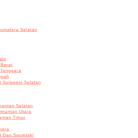
Sumatera Selatan
alo
 Barat
 Tenggara
ngah
i Sulawesi Selatan
mantan Selatan
limantan Utara
antan Timur
hera
l Dan Saumlaki