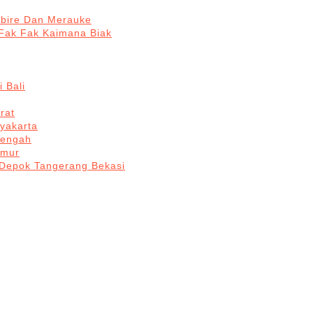
abire Dan Merauke
Fak Fak Kaimana Biak
 Bali
rat
yakarta
Tengah
imur
 Depok Tangerang Bekasi