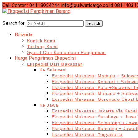
Call Center : 04118954244
info@pujiwaticargo.co.id
08114031
Search for:
Search
Beranda
Kontak Kami
Tentang Kami
Syarat Dan Kententuan Pengiriman
Harga Pengiriman Ekspedisi
Ekspedisi Dari Makassar
Ke Sulawesi
Ekspedisi Makassar Mamuju + Sulawes
Ekspedisi Makassar Kendari + Sulawe
Ekspedisi Makassar Palu +Sulawesi T
Ekspedisi Makassar Manado + Sulawes
Ekspedisi Makassar Gorontalo Cepat
Ke Jawa
Ekspedisi Makassar Jakarta Via Kapal
Ekspedisi Makassar Surabaya + Jawa 
Ekspedisi Makassar Semarang + Jawa
Ekspedisi Makassar Bandung + Jawa 
Ekspedisi Makassar Yogyakarta