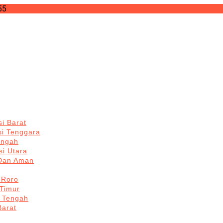
55
i Barat
si Tenggara
engah
i Utara
 Dan Aman
 Roro
Timur
 Tengah
Barat