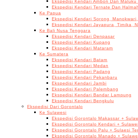
Ekspedisi Kendari Ambon Dan Maluku 
Ekspedisi Kendari Ternate Dan Halma
Ke Papua
Ekspedisi Kendari Sorong, Manokwari,
Ekspedisi Kendari Jayapura, Timika, 
Ke Bali Nusa Tenggara
Ekspedisi Kendari Denpasar
Ekspedisi Kendari Kupang
Ekspedisi Kendari Mataram
Ke Sumatera
Ekspedisi Kendari Batam
Ekspedisi Kendari Medan
Ekspedisi Kendari Padang
Ekspedisi Kendari Pekanbaru
Ekspedisi Kendari Jambi
Ekspedisi Kendari Palembang
Ekspedisi Kendari Bandar Lampung
Ekspedisi Kendari Bengkulu
Ekspedisi Dari Gorontalo
Ke Sulawesi
Ekspedisi Gorontalo Makassar + Sulaw
Ekspedisi Gorontalo Kendari + Sulawe
Ekspedisi Gorontalo Palu + Sulaesi T
Ekspedisi Gorontalo Manado + Sulawe