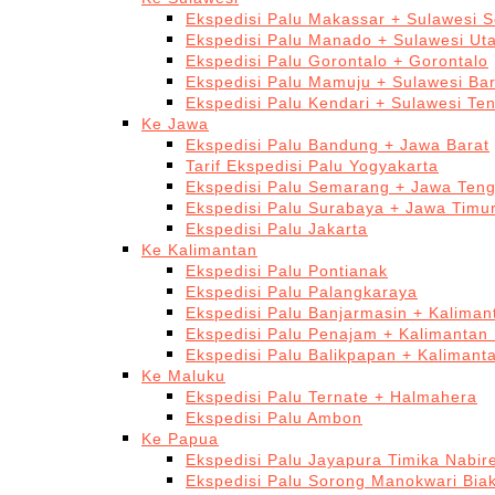
Ekspedisi Palu Makassar + Sulawesi S
Ekspedisi Palu Manado + Sulawesi Ut
Ekspedisi Palu Gorontalo + Gorontalo
Ekspedisi Palu Mamuju + Sulawesi Bar
Ekspedisi Palu Kendari + Sulawesi Te
Ke Jawa
Ekspedisi Palu Bandung + Jawa Barat
Tarif Ekspedisi Palu Yogyakarta
Ekspedisi Palu Semarang + Jawa Ten
Ekspedisi Palu Surabaya + Jawa Timu
Ekspedisi Palu Jakarta
Ke Kalimantan
Ekspedisi Palu Pontianak
Ekspedisi Palu Palangkaraya
Ekspedisi Palu Banjarmasin + Kaliman
Ekspedisi Palu Penajam + Kalimantan
Ekspedisi Palu Balikpapan + Kalimant
Ke Maluku
Ekspedisi Palu Ternate + Halmahera
Ekspedisi Palu Ambon
Ke Papua
Ekspedisi Palu Jayapura Timika Nabi
Ekspedisi Palu Sorong Manokwari Bia