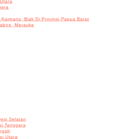
Utara
hera
 Kaimana, Biak Di Provinsi Papua Barat
Nabire, Merauke
esi Selatan
si Tenggara
engah
si Utara