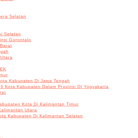
era Selatan
i Selatan
insi Gorontalo
 Barat
ngah
 Utara
BEK
imur
Kota Kabupaten Di Jawa Tengah
 5 Kota Kabupaten Dalam Provinsi DI Yogyakarta
rat
abupaten Kota Di Kalimantan Timur
Kalimantan Utara
ota Kabupaten Di Kalimantan Selatan