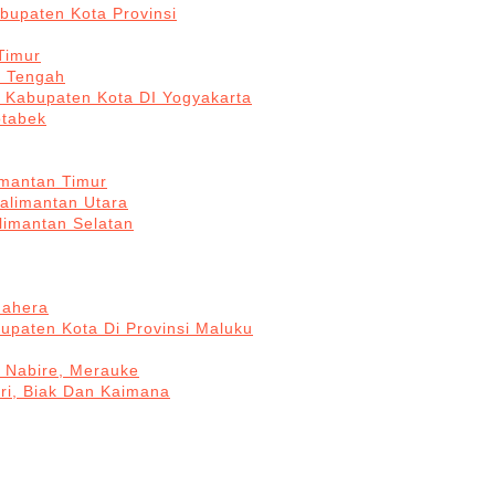
bupaten Kota Provinsi
Timur
a Tengah
5 Kabupaten Kota DI Yogyakarta
otabek
imantan Timur
Kalimantan Utara
limantan Selatan
mahera
upaten Kota Di Provinsi Maluku
, Nabire, Merauke
ri, Biak Dan Kaimana