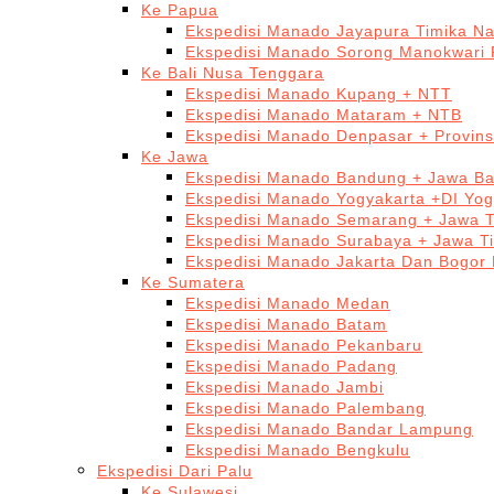
Ke Papua
Ekspedisi Manado Jayapura Timika N
Ekspedisi Manado Sorong Manokwari 
Ke Bali Nusa Tenggara
Ekspedisi Manado Kupang + NTT
Ekspedisi Manado Mataram + NTB
Ekspedisi Manado Denpasar + Provinsi
Ke Jawa
Ekspedisi Manado Bandung + Jawa Ba
Ekspedisi Manado Yogyakarta +DI Yog
Ekspedisi Manado Semarang + Jawa 
Ekspedisi Manado Surabaya + Jawa T
Ekspedisi Manado Jakarta Dan Bogor
Ke Sumatera
Ekspedisi Manado Medan
Ekspedisi Manado Batam
Ekspedisi Manado Pekanbaru
Ekspedisi Manado Padang
Ekspedisi Manado Jambi
Ekspedisi Manado Palembang
Ekspedisi Manado Bandar Lampung
Ekspedisi Manado Bengkulu
Ekspedisi Dari Palu
Ke Sulawesi