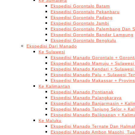
Ke Sumatera
Ekspedisi Gorontalo Batam
Ekspedisi Gorontalo Pekanbaru
Ekspedisi Gorontalo Padang
Ekspedisi Gorontalo Jambi
Ekspedisi Gorontalo Palembang Dan 
Ekspedisi Gorontalo Bandar Lampung
Ekspedisi Gorontalo Bengkulu
Ekspedisi Dari Manado
Ke Sulawesi
Ekspedisi Manado Gorontalo + Goront
Ekspedisi Manado Mamuju + Sulawesi
Ekspedisi Manado Kendari + Sulawesi
Ekspedisi Manado Palu + Sulawesi Te
Ekspedisi Manado Makassar + Provins
Ke Kalimantan
Ekspedisi Manado Pontianak
Ekspedisi Manado Palangkaraya
Ekspedisi Manado Banjarmasin + Kali
Ekspedisi Manado Tanjung Selor + Ka
Ekspedisi Manado Balikpapan + Kalim
Ke Maluku
Ekspedisi Manado Ternate Dan Halma
Ekspedisi Manado Ambon Masohi, Tua