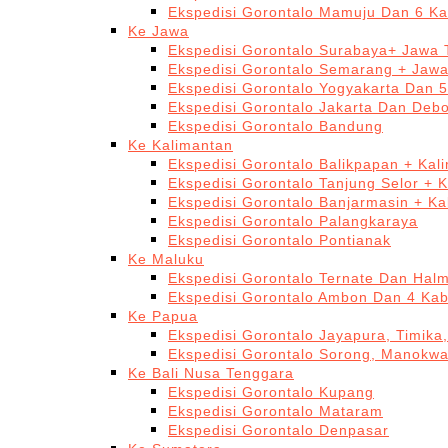
Ekspedisi Gorontalo Mamuju Dan 6 Ka
Ke Jawa
Ekspedisi Gorontalo Surabaya+ Jawa 
Ekspedisi Gorontalo Semarang + Jaw
Ekspedisi Gorontalo Yogyakarta Dan 
Ekspedisi Gorontalo Jakarta Dan Deb
Ekspedisi Gorontalo Bandung
Ke Kalimantan
Ekspedisi Gorontalo Balikpapan + Kal
Ekspedisi Gorontalo Tanjung Selor + 
Ekspedisi Gorontalo Banjarmasin + Ka
Ekspedisi Gorontalo Palangkaraya
Ekspedisi Gorontalo Pontianak
Ke Maluku
Ekspedisi Gorontalo Ternate Dan Hal
Ekspedisi Gorontalo Ambon Dan 4 Kab
Ke Papua
Ekspedisi Gorontalo Jayapura, Timika
Ekspedisi Gorontalo Sorong, Manokwa
Ke Bali Nusa Tenggara
Ekspedisi Gorontalo Kupang
Ekspedisi Gorontalo Mataram
Ekspedisi Gorontalo Denpasar