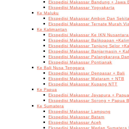
Ekspedisi Makassar Bandung + Jawa 
Ekspedisi Makassar Yogyakarta
Ke Maluku
Ekspedisi Makassar Ambon Dan Sekit
Ekspedisi Makassar Ternate Murah Via
Ke Kalimantan
Ekspedisi Makassar Ke IKN Nusantar
Ekspedisi Makassar Balikpapan +Kali
Ekspedisi Makassar Tanjung Selor +K
Ekspedisi Makassar Banjarmasin + Ka
Ekspedisi Makassar Palangkaraya Da
Ekspedisi Makassar Pontianak
Ke Bali Nusa Tenggara
Ekspedisi Makassar Denpasar + Bali
Ekspedisi Makassar Mataram + NTB
Ekspedisi Makassar Kupang NTT
Ke Papua
Ekspedisi Makassar Jayapura + Papu
Ekspedisi Makassar Sorong + Papua B
Ke Sumatera
Ekspedisi Makassar Lampung
Ekspedisi Makassar Batam
Ekspedisi Makassar Aceh
Ekspedisi Makassar Medan Sumatera 