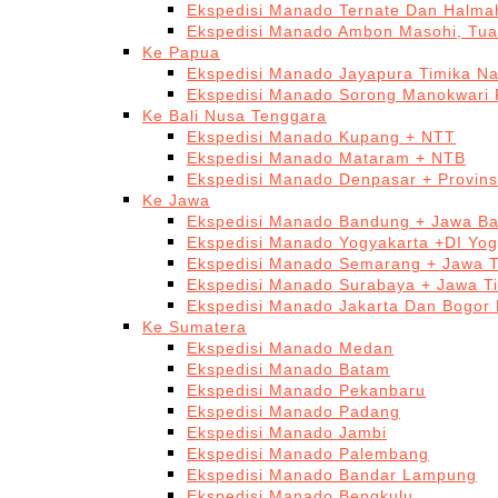
Ekspedisi Manado Ternate Dan Halma
Ekspedisi Manado Ambon Masohi, Tua
Ke Papua
Ekspedisi Manado Jayapura Timika N
Ekspedisi Manado Sorong Manokwari 
Ke Bali Nusa Tenggara
Ekspedisi Manado Kupang + NTT
Ekspedisi Manado Mataram + NTB
Ekspedisi Manado Denpasar + Provinsi
Ke Jawa
Ekspedisi Manado Bandung + Jawa Ba
Ekspedisi Manado Yogyakarta +DI Yog
Ekspedisi Manado Semarang + Jawa 
Ekspedisi Manado Surabaya + Jawa T
Ekspedisi Manado Jakarta Dan Bogor
Ke Sumatera
Ekspedisi Manado Medan
Ekspedisi Manado Batam
Ekspedisi Manado Pekanbaru
Ekspedisi Manado Padang
Ekspedisi Manado Jambi
Ekspedisi Manado Palembang
Ekspedisi Manado Bandar Lampung
Ekspedisi Manado Bengkulu