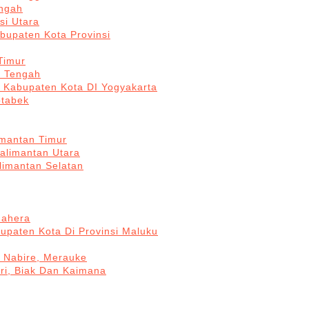
engah
si Utara
bupaten Kota Provinsi
Timur
a Tengah
5 Kabupaten Kota DI Yogyakarta
otabek
imantan Timur
Kalimantan Utara
limantan Selatan
mahera
upaten Kota Di Provinsi Maluku
, Nabire, Merauke
ri, Biak Dan Kaimana