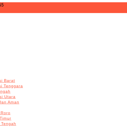
55
i Barat
si Tenggara
engah
i Utara
 Dan Aman
 Roro
Timur
 Tengah