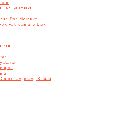
hera
l Dan Saumlaki
abire Dan Merauke
Fak Fak Kaimana Biak
 Bali
rat
yakarta
Tengah
imur
 Depok Tangerang Bekasi