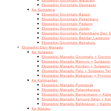
Ekspedisi Gorontalo Mataram
Ekspedisi Gorontalo Denpasar
Ke Sumatera
Ekspedisi Gorontalo Batam
Ekspedisi Gorontalo Pekanbaru
Ekspedisi Gorontalo Padang
Ekspedisi Gorontalo Jambi
Ekspedisi Gorontalo Palembang Dan 
Ekspedisi Gorontalo Bandar Lampung
Ekspedisi Gorontalo Bengkulu
Ekspedisi Dari Manado
Ke Sulawesi
Ekspedisi Manado Gorontalo + Goront
Ekspedisi Manado Mamuju + Sulawesi
Ekspedisi Manado Kendari + Sulawesi
Ekspedisi Manado Palu + Sulawesi Te
Ekspedisi Manado Makassar + Provins
Ke Kalimantan
Ekspedisi Manado Pontianak
Ekspedisi Manado Palangkaraya
Ekspedisi Manado Banjarmasin + Kali
Ekspedisi Manado Tanjung Selor + Ka
Ekspedisi Manado Balikpapan + Kalim
Ke Maluku