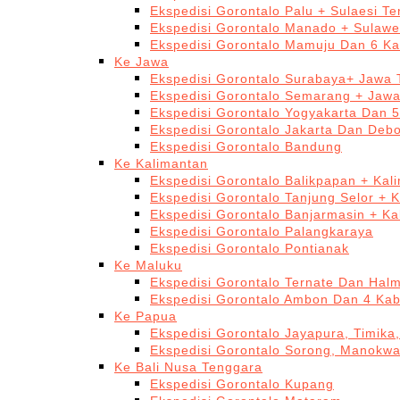
Ekspedisi Gorontalo Palu + Sulaesi T
Ekspedisi Gorontalo Manado + Sulawe
Ekspedisi Gorontalo Mamuju Dan 6 Ka
Ke Jawa
Ekspedisi Gorontalo Surabaya+ Jawa 
Ekspedisi Gorontalo Semarang + Jaw
Ekspedisi Gorontalo Yogyakarta Dan 
Ekspedisi Gorontalo Jakarta Dan Deb
Ekspedisi Gorontalo Bandung
Ke Kalimantan
Ekspedisi Gorontalo Balikpapan + Kal
Ekspedisi Gorontalo Tanjung Selor + 
Ekspedisi Gorontalo Banjarmasin + Ka
Ekspedisi Gorontalo Palangkaraya
Ekspedisi Gorontalo Pontianak
Ke Maluku
Ekspedisi Gorontalo Ternate Dan Hal
Ekspedisi Gorontalo Ambon Dan 4 Kab
Ke Papua
Ekspedisi Gorontalo Jayapura, Timika
Ekspedisi Gorontalo Sorong, Manokwa
Ke Bali Nusa Tenggara
Ekspedisi Gorontalo Kupang