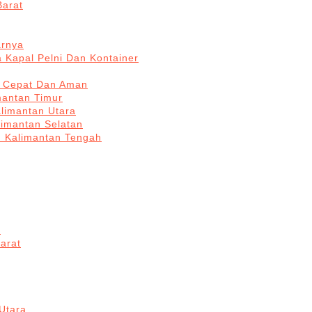
Barat
arnya
 Kapal Pelni Dan Kontainer
a Cepat Dan Aman
mantan Timur
alimantan Utara
limantan Selatan
n Kalimantan Tengah
a
arat
Utara