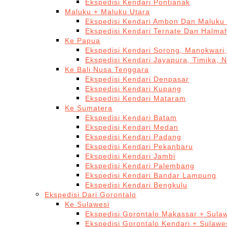
Ekspedisi Kendari Pontianak
Maluku + Maluku Utara
Ekspedisi Kendari Ambon Dan Maluku 
Ekspedisi Kendari Ternate Dan Halma
Ke Papua
Ekspedisi Kendari Sorong, Manokwari,
Ekspedisi Kendari Jayapura, Timika, 
Ke Bali Nusa Tenggara
Ekspedisi Kendari Denpasar
Ekspedisi Kendari Kupang
Ekspedisi Kendari Mataram
Ke Sumatera
Ekspedisi Kendari Batam
Ekspedisi Kendari Medan
Ekspedisi Kendari Padang
Ekspedisi Kendari Pekanbaru
Ekspedisi Kendari Jambi
Ekspedisi Kendari Palembang
Ekspedisi Kendari Bandar Lampung
Ekspedisi Kendari Bengkulu
Ekspedisi Dari Gorontalo
Ke Sulawesi
Ekspedisi Gorontalo Makassar + Sulaw
Ekspedisi Gorontalo Kendari + Sulawe