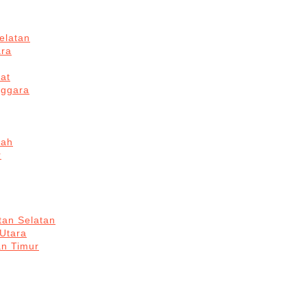
elatan
ara
at
nggara
gah
r
tan Selatan
 Utara
an Timur