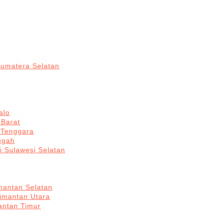
Sumatera Selatan
alo
 Barat
 Tenggara
ngah
i Sulawesi Selatan
mantan Selatan
limantan Utara
antan Timur