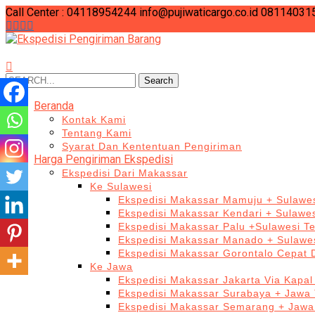
Call Center : 04118954244
info@pujiwaticargo.co.id
08114031
Search
Search
for:
Beranda
Kontak Kami
Tentang Kami
Syarat Dan Kententuan Pengiriman
Harga Pengiriman Ekspedisi
Ekspedisi Dari Makassar
Ke Sulawesi
Ekspedisi Makassar Mamuju + Sulawes
Ekspedisi Makassar Kendari + Sulawe
Ekspedisi Makassar Palu +Sulawesi T
Ekspedisi Makassar Manado + Sulawes
Ekspedisi Makassar Gorontalo Cepat
Ke Jawa
Ekspedisi Makassar Jakarta Via Kapal
Ekspedisi Makassar Surabaya + Jawa 
Ekspedisi Makassar Semarang + Jawa