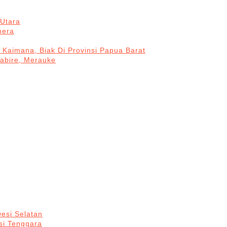
Utara
hera
 Kaimana, Biak Di Provinsi Papua Barat
Nabire, Merauke
esi Selatan
si Tenggara